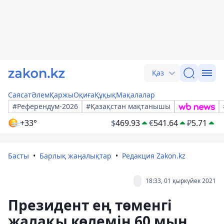
Қаз
Саясат
Әлем
Қаржы
Оқиға
Құқық
Мақалалар
#Референдум-2026
#Қазақстан мақтанышы
+33°
$
469.93
€
541.64
₽
5.71
Басты
Барлық жаңалықтар
Редакция Zakon.kz
18:33, 01 қыркүйек 2021
Президент ең төменгі
жалақы көлемін 60 мың