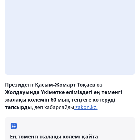
Президент Қасым-Жомарт Тоқаев өз
Жолдауында Үкіметке еліміздегі ең төменгі
жалақы көлемін 60 мың теңгеге көтеруді
тапсырды
, деп хабарлайды
zakon.kz.
Ең төменгі жалақы көлемі қайта