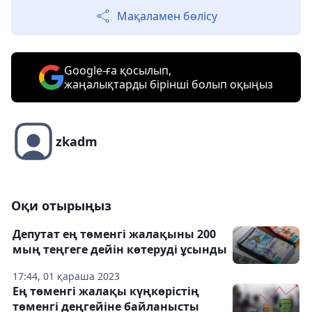
Мақаламен бөлісу
Google-ға қосылып,
жаңалықтарды бірінші болып оқыңыз
zkadm
Оқи отырыңыз
Депутат ең төменгі жалақыны 200
мың теңгеге дейін көтеруді ұсынды
17:44, 01 қараша 2023
Ең төменгі жалақы күңкөрістің
төменгі деңгейіне байланысты