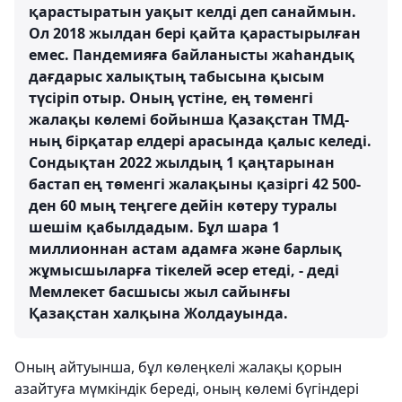
қарастыратын уақыт келді деп санаймын.
Ол 2018 жылдан бері қайта қарастырылған
емес. Пандемияға байланысты жаһандық
дағдарыс халықтың табысына қысым
түсіріп отыр. Оның үстіне, ең төменгі
жалақы көлемі бойынша Қазақстан ТМД-
ның бірқатар елдері арасында қалыс келеді.
Сондықтан 2022 жылдың 1 қаңтарынан
бастап ең төменгі жалақыны қазіргі 42 500-
ден 60 мың теңгеге дейін көтеру туралы
шешім қабылдадым. Бұл шара 1
миллионнан астам адамға және барлық
жұмысшыларға тікелей әсер етеді, - деді
Мемлекет басшысы жыл сайынғы
Қазақстан халқына Жолдауында.
Оның айтуынша, бұл көлеңкелі жалақы қорын
азайтуға мүмкіндік береді, оның көлемі бүгіндері