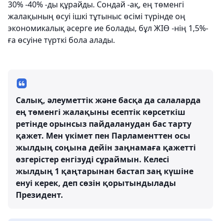
30% -40% -ды құрайды. Сондай -ақ, ең төменгі
жалақының өсуі ішкі тұтыныс өсімі түрінде оң
экономикалық әсерге ие болады, бұл ЖІӨ -нің 1,5%-
ға өсуіне түрткі бола алады.
Салық, әлеуметтік және басқа да салаларда
ең төменгі жалақыны есептік көрсеткіш
ретінде орынсыз пайдаланудан бас тарту
қажет. Мен үкімет пен Парламенттен осы
жылдың соңына дейін заңнамаға қажетті
өзгерістер енгізуді сұраймын. Келесі
жылдың 1 қаңтарынан бастап заң күшіне
енуі керек, деп сөзін қорытындылады
Президент.