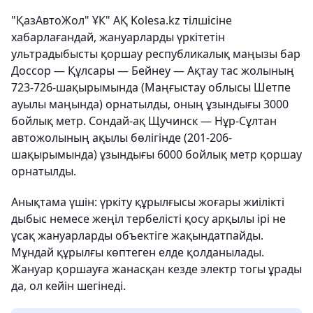
"ҚазАвтоЖол" ҰК" АҚ Kolesa.kz тілшісіне
хабарлағандай, жануарларды үркітетін
ультрадыбысты қоршау республикалық маңызы бар
Доссор — Құлсары — Бейнеу — Ақтау тас жолының
723-726-шақырымында (Маңғыстау облысы Шетпе
ауылы маңында) орнатылды, оның ұзындығы 3000
бойлық метр. Сондай-ақ Щучинск — Нұр-Сұлтан
автожолының ақылы бөлігінде (201-206-
шақырымында) ұзындығы 6000 бойлық метр қоршау
орнатылды.
Анықтама үшін: үркіту құрылғысы жоғары жиілікті
дыбыс немесе жеңіл тербелісті қосу арқылы ірі не
ұсақ жануарларды объектіге жақындатпайды.
Мұндай құрылғы көптеген елде қолданылады.
Жануар қоршауға жанасқан кезде электр тогы ұрады
да, ол кейін шегінеді.