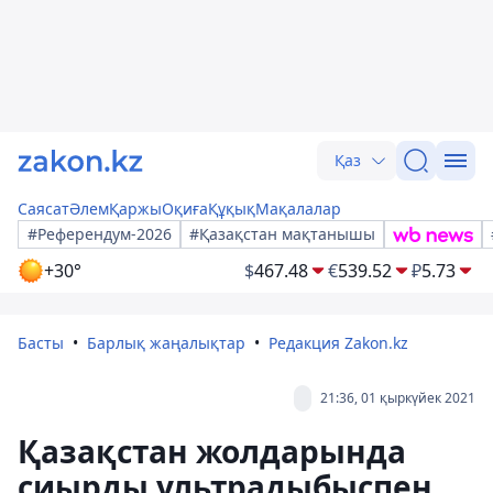
Қаз
Саясат
Әлем
Қаржы
Оқиға
Құқық
Мақалалар
#Референдум-2026
#Қазақстан мақтанышы
+30°
$
467.48
€
539.52
₽
5.73
Басты
Барлық жаңалықтар
Редакция Zakon.kz
21:36, 01 қыркүйек 2021
Қазақстан жолдарында
сиырды ультрадыбыспен