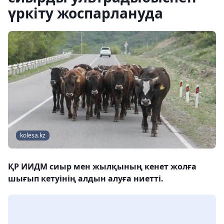
үркіту жоспарлануда
kolesa.kz
ҚР ИИДМ сиыр мен жылқының кенет жолға
шығып кетуінің алдын алуға ниетті.