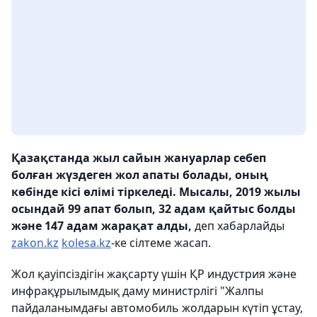
Қазақстанда жыл сайын жануарлар себеп
болған жүздеген жол апаты болады, оның
көбінде кісі өлімі тіркеледі. Мысалы, 2019 жылы
осындай 99 апат болып, 32 адам қайтыс болды
және 147 адам жарақат алды,
деп хабарлайды
zakon.kz
kolesa.kz
-ке сілтеме жасап.
Жол қауіпсіздігін жақсарту үшін ҚР индустрия және
инфрақұрылымдық даму министрлігі "Жалпы
пайдаланымдағы автомобиль жолдарын күтіп ұстау,