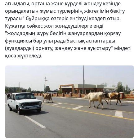
ағымдағы, орташа және күрделі жөндеу кезінде
орындалатын жұмыс түрлерінің жіктелімін бекіту
туралы" бұйрыққа өзгеріс енгізуді көздеп отыр.
Құжатқа сәйкес жол жөндеушілерге енді
"жолдардың жүру бөлігін жануарлардан қорғау
функциясы бар ультрадыбыстық аспаптарды
(дуалдарды) орнату, жөндеу және ауыстыру" міндеті
қоса жүктеледі.