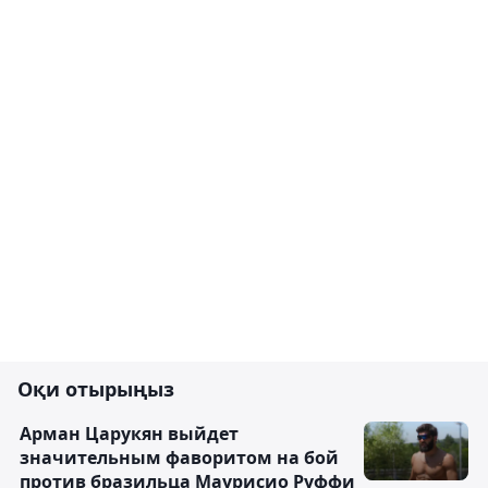
Оқи отырыңыз
Арман Царукян выйдет
значительным фаворитом на бой
против бразильца Маурисио Руффи