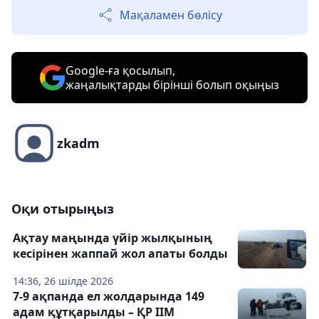
Мақаламен бөлісу
Google-ға қосылып,
жаңалықтарды бірінші болып оқыңыз
zkadm
Оқи отырыңыз
Ақтау маңында үйір жылқының
кесірінен жаппай жол апаты болды
14:36, 26 шілде 2026
7-9 ақпанда ел жолдарында 149
адам құтқарылды – ҚР ІІМ