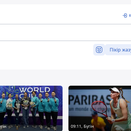
Пікір жаз
үгін
09:11, Бүгін