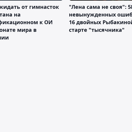
жидать от гимнасток
"Лена сама не своя": 5
тана на
невынужденных ошиб
фикационном к ОИ
16 двойных Рыбакино
онате мира в
старте "тысячника"
нии