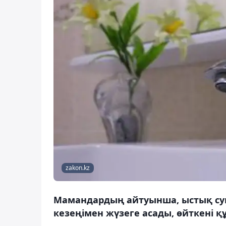
zakon.kz
Мамандардың айтуынша, ыстық сум
кезеңімен жүзеге асады, өйткені