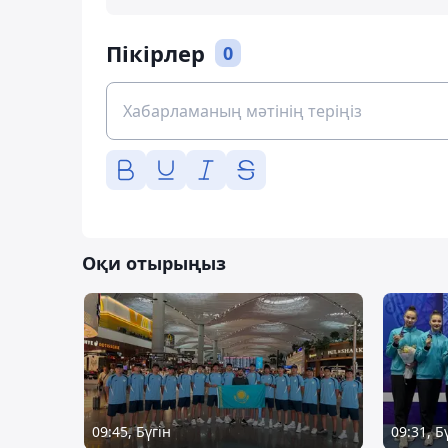
Пікірлер
0
Оқи отырыңыз
09:45, Бүгін
09:31, Б