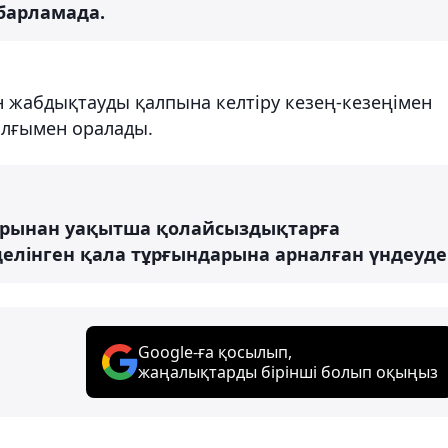
абарламада.
жабдықтауды қалпына келтіру кезең-кезеңімен
ылғымен оралады.
тарынан уақытша қолайсыздықтарға
 делінген қала тұрғындарына арналған үндеуде
Google-ға қосылып,
жаңалықтарды бірінші болып оқыңыз