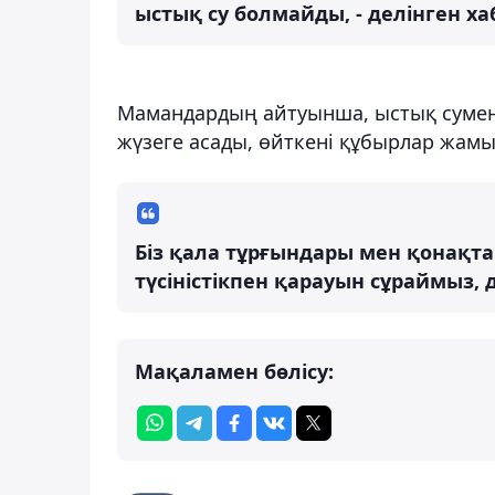
ыстық су болмайды, - делінген х
Мамандардың айтуынша, ыстық сумен 
жүзеге асады, өйткені құбырлар жам
Біз қала тұрғындары мен қонақ
түсіністікпен қарауын сұраймыз,
Мақаламен бөлісу: