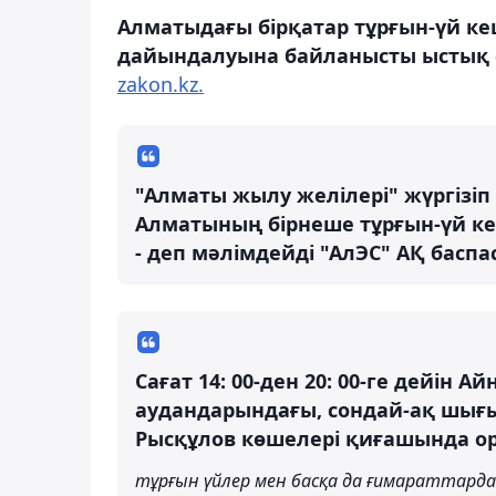
Алматыдағы бірқатар тұрғын-үй к
дайындалуына байланысты ыстық
zakon.kz.
"Алматы жылу желілері" жүргіз
Алматының бірнеше тұрғын-үй к
- деп мәлімдейді "АлЭС" АҚ баспа
Сағат 14: 00-ден 20: 00-ге дейін
аудандарындағы, сондай-ақ шығы
Рысқұлов көшелері қиғашында о
тұрғын үйлер мен басқа да ғимараттарда