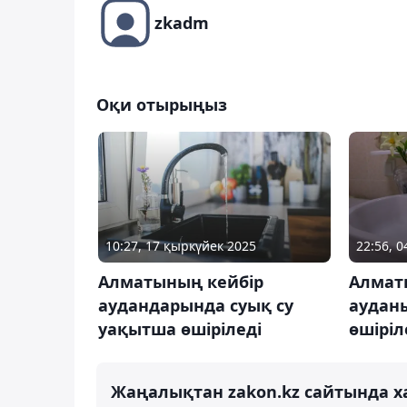
zkadm
Оқи отырыңыз
10:27, 17 қыркүйек 2025
22:56, 
Алматының кейбір
Алмат
аудандарында суық су
аудан
уақытша өшіріледі
өшіріл
Жаңалықтан zakon.kz сайтында х