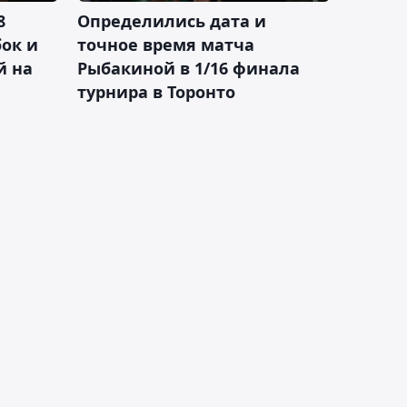
8
Определились дата и
ок и
точное время матча
й на
Рыбакиной в 1/16 финала
турнира в Торонто