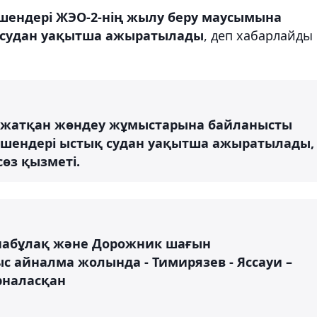
ешендері ЖЭО-2-нің жылу беру маусымына
 судан уақытша ажыратылады
, деп хабарлайды
іп жатқан жөндеу жұмыстарына байланысты
ешендері ыстық судан уақытша ажыратылады,
сөз қызметі.
 Айнабұлақ және Дорожник шағын
с айналма жолында - Тимирязев - Яссауи –
рналасқан