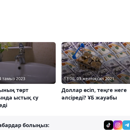
04 тамыз 2023
13:00, 03 желтоқсан 2021
ының төрт
Доллар өсіп, теңге неге
ында ыстық су
әлсіреді? ҰБ жауабы
еді
абардар болыңыз: