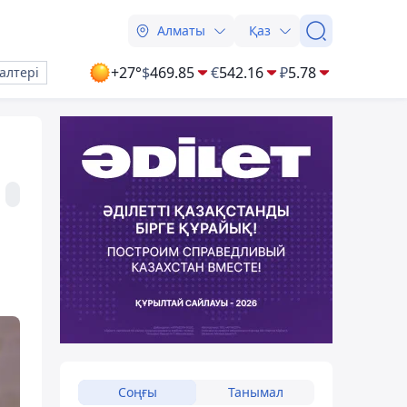
Алматы
Қаз
+27°
$
469.85
€
542.16
₽
5.78
алтері
Соңғы
Танымал