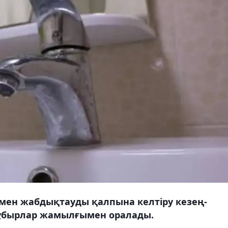
ен жабдықтауды қалпына келтіру кезең-
 құбырлар жамылғымен оралады.