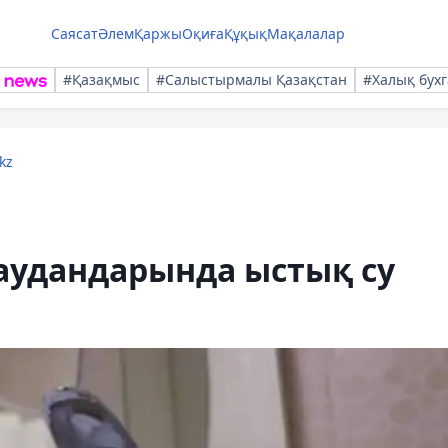
Саясат
Әлем
Қаржы
Оқиға
Құқық
Мақалалар
#Қазақмыс
#Салыстырмалы Қазақстан
#Халық бухг
kz
аудандарында ыстық су