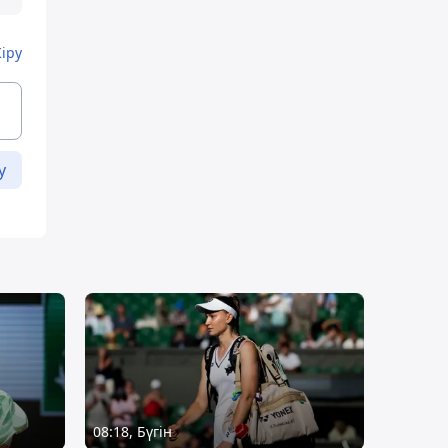
Кіру
у
08:18, Бүгін