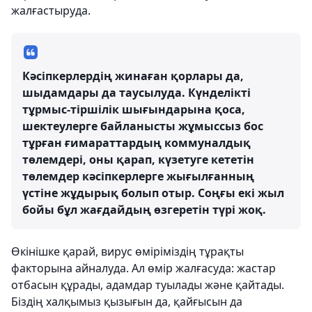
жалғастыруда.
Кәсіпкерлердің жинаған қорлары да,
шыдамдары да таусылуда. Күнделікті
тұрмыс-тіршілік шығындарына қоса,
шектеулерге байланысты жұмыссыз бос
тұрған ғимараттардың коммуналдық
төлемдері, оны қарап, күзетуге кететін
төлемдер кәсіпкерлерге жығылғанның
үстіне жұдырық болып отыр. Соңғы екі жыл
бойы бұл жағдайдың өзгеретін түрі жоқ.
Өкінішке қарай, вирус өміріміздің тұрақты
факторына айналуда. Ал өмір жалғасуда: жастар
отбасын құрады, адамдар туылады және қайтады.
Біздің халқымыз қызығын да, қайғысын да