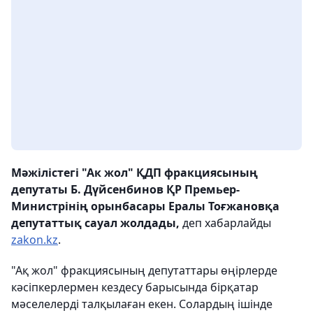
Мәжілістегі "Ак жол" ҚДП фракциясының
депутаты Б. Дүйсенбинов ҚР Премьер-
Министрінің орынбасары Ералы Тоғжановқа
депутаттық сауал жолдады,
деп хабарлайды
zakon.kz
.
"Ақ жол" фракциясының депутаттары өңірлерде
кәсіпкерлермен кездесу барысында бірқатар
мәселелерді талқылаған екен. Солардың ішінде