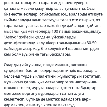
рестораторлармен карантиндік шектеулерге
қатысты мәселе қызу пікірталас туғызыпты. Осы
бизнестің өкілдері отбасылық іс-шараларды өткізуге
тыйым салуды алып тастауды талап ете отырып, өз
тарапынан ұсыныстар пакетін де дайындап қойған:
мысалы, қызметкерлерді 100 пайыз вакцинациялау,
"Ashyq" жүйесін қолдану, үй-жайларды
дезинфекциялау, келушілер толымдылығын 30-50
пайыздан асырмау, бір келушіге 4 шаршы метрден
кем болмауы және тағы басқалары.
Олардың айтуынша, пандемияның алғашқы
күндерінен бастап, өздері карантиндік шараларға
белсенді түрде ықпал еткен, жұмыстарын тоқтатып,
жұмыссыз қалған қызметкерлерге жинақтарынан
жалақы төлеп, ауруханаларға қажетті жабдықтар
мен жеке қорғану құралдарын сатып алуға
көмектесіп, бүгінде де мұқтаж адамдарға дәрі-
дәрмекпен, азық-түлікпен көмектесуді