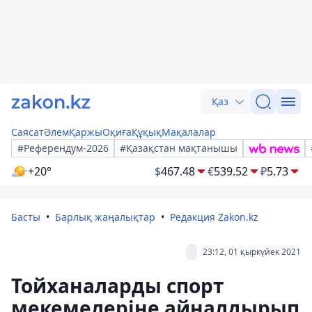
Қаз
Саясат
Әлем
Қаржы
Оқиға
Құқық
Мақалалар
#Референдум-2026
#Қазақстан мақтанышы
+20°
$
467.48
€
539.52
₽
5.73
Басты
Барлық жаңалықтар
Редакция Zakon.kz
23:12, 01 қыркүйек 2021
Тойханаларды спорт
мекемелеріне айналдырып