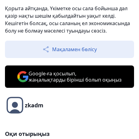
Қорыта айтқанда, Үкіметке осы сала бойынша дәл
қазір нақты шешім қабылдайтын уақыт келді.
Кешігетін болсақ, осы саланың ел экономикасында
болу не болмау мәселесі туындауы сөзсіз.
Мақаламен бөлісу
Google-ға қосылып,
жаңалықтарды бірінші болып оқыңыз
zkadm
Оқи отырыңыз