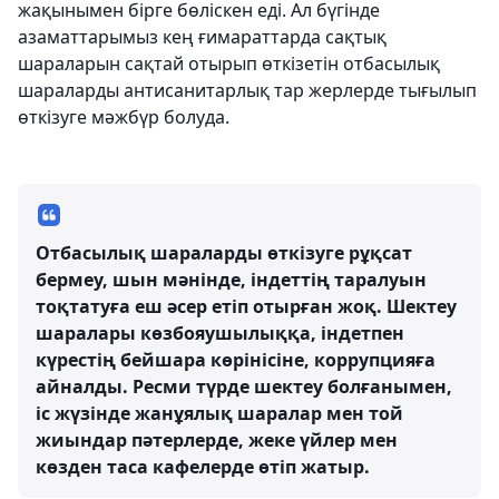
жақынымен бірге бөліскен еді. Ал бүгінде
азаматтарымыз кең ғимараттарда сақтық
шараларын сақтай отырып өткізетін отбасылық
шараларды антисанитарлық тар жерлерде тығылып
өткізуге мәжбүр болуда.
Отбасылық шараларды өткізуге рұқсат
бермеу, шын мәнінде, індеттің таралуын
тоқтатуға еш әсер етіп отырған жоқ. Шектеу
шаралары көзбояушылыққа, індетпен
күрестің бейшара көрінісіне, коррупцияға
айналды. Ресми түрде шектеу болғанымен,
іс жүзінде жанұялық шаралар мен той
жиындар пәтерлерде, жеке үйлер мен
көзден таса кафелерде өтіп жатыр.