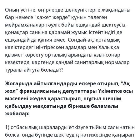
Оның үстіне, өңірлерде шенеуніктерге жақындығы
бар немесе "қажет жерде" құнын төлеген
мейрамханалар тәулік бойы ешқандай шектеусіз,
қонақтар санына қарамай жұмыс істейтіндігі де
ешқандай да құпия емес. Сондай-ақ, қоғамдық
көліктердегі иінтірескен адамдар мен Халыққа
қызмет көрсету орталықтарындағы ұзынсонар
кезектерді көргенде қандай санитарлық нормалар
туралы айтуға болады?!
Жоғарыда айтылғандарды ескере отырып, "Ақ
жол" фракциясының депутаттары Үкіметке осы
мәселені жедел қарастырып, шұғыл шешім
қабылдау мақсатында бірнеше баламалы
жобалар:
1) отбасылық шараларды өткізуге тыйым салынатын
болса, онда бүгінде шектеудің нәтижесінде қаңырап