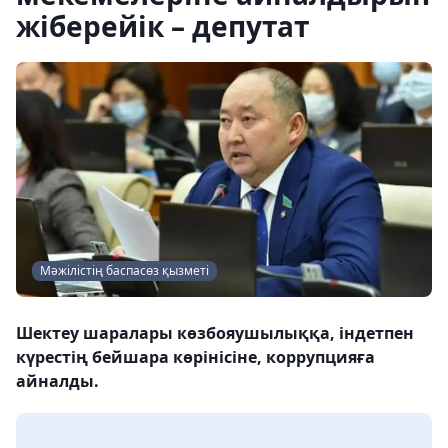
жіберейік – депутат
Мәжілістің баспасөз қызметі
Шектеу шаралары көзбояушылыққа, індетпен
күрестің бейшара көрінісіне, коррупцияға
айналды.