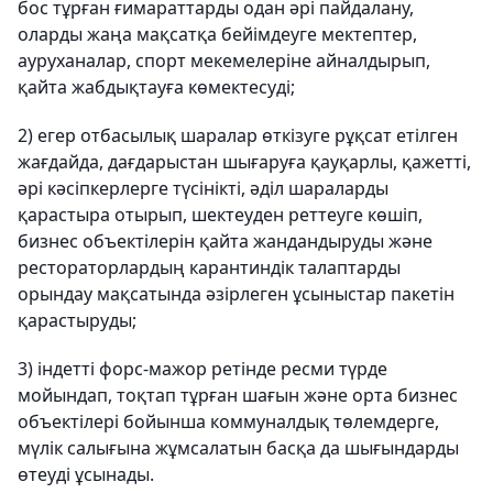
бос тұрған ғимараттарды одан әрі пайдалану,
оларды жаңа мақсатқа бейімдеуге мектептер,
ауруханалар, спорт мекемелеріне айналдырып,
қайта жабдықтауға көмектесуді;
2) егер отбасылық шаралар өткізуге рұқсат етілген
жағдайда, дағдарыстан шығаруға қауқарлы, қажетті,
әрі кәсіпкерлерге түсінікті, әділ шараларды
қарастыра отырып, шектеуден реттеуге көшіп,
бизнес объектілерін қайта жандандыруды және
рестораторлардың карантиндік талаптарды
орындау мақсатында әзірлеген ұсыныстар пакетін
қарастыруды;
3) індетті форс-мажор ретінде ресми түрде
мойындап, тоқтап тұрған шағын және орта бизнес
объектілері бойынша коммуналдық төлемдерге,
мүлік салығына жұмсалатын басқа да шығындарды
өтеуді ұсынады.