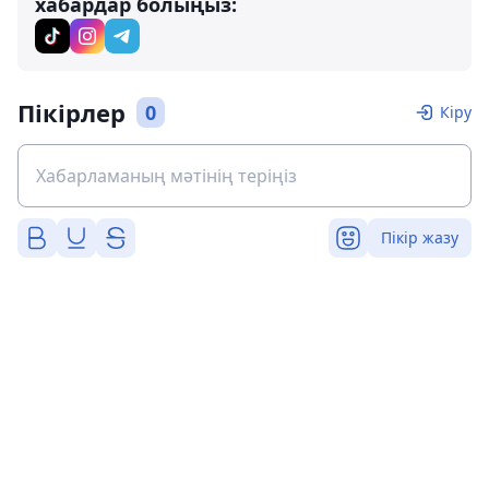
хабардар болыңыз:
Пікірлер
0
Кіру
Пікір жазу