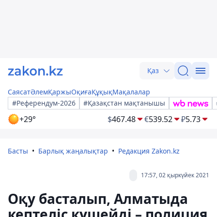
Қаз
Саясат
Әлем
Қаржы
Оқиға
Құқық
Мақалалар
#Референдум-2026
#Қазақстан мақтанышы
+29°
$
467.48
€
539.52
₽
5.73
Басты
Барлық жаңалықтар
Редакция Zakon.kz
17:57, 02 қыркүйек 2021
Оқу басталып, Алматыда
кептеліс күшейді – полиция