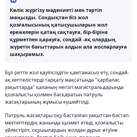
Көлік жүргізу мәдениеті мен тәртіп
маңызды. Сондықтан біз жол
қозғалысының қатысушыларын жол
ережелерін қатаң сақтауға, бір-біріне
құрметпен қарауға, сондай -ақ олардың
жүретін бағыттарын алдын ала жоспарлауға
шақырамыз.
Бұл ретте жол қауіпсіздігін қамтамасыз ету, сондай-
ақ кептелістерді тарқату мақсатында "қарбалас
уақыттарда" қаланың негізгі магистральдарында
қозғалысты қолмен басқаратын патруль
жасақтарының жұмысы күшейтілді.
Патруль жасақтары оқу басталған уақыттан бастап
мектептердің жанында қызмет етеді, қозғалысты
үйлестіріп, оқушылардың жолдан дұрыс өтуіне