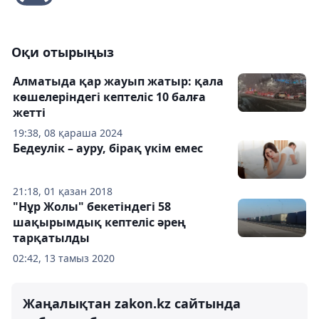
Оқи отырыңыз
Алматыда қар жауып жатыр: қала
көшелеріндегі кептеліс 10 балға
жетті
19:38, 08 қараша 2024
Бедеулік – ауру, бірақ үкім емес
21:18, 01 қазан 2018
"Нұр Жолы" бекетіндегі 58
шақырымдық кептеліс әрең
тарқатылды
02:42, 13 тамыз 2020
Жаңалықтан zakon.kz сайтында