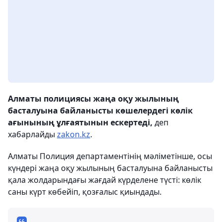
Алматы полициясы жаңа оқу жылының
басталуына байланысты көшелердегі көлік
ағынының ұлғаятынын ескертеді,
деп
хабарлайды
zakon.kz
.
Алматы Полиция департаментінің мәліметінше, осы
күндері жаңа оқу жылының басталуына байланысты
қала жолдарындағы жағдай күрделене түсті: көлік
саны күрт көбейіп, қозғалыс қиындады.