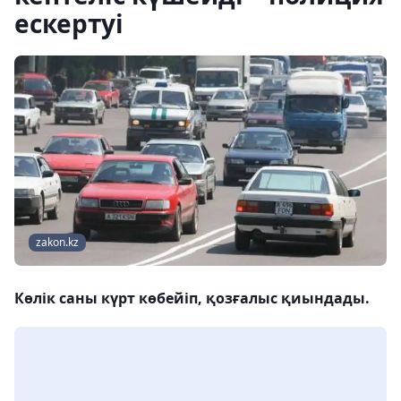
ескертуі
zakon.kz
Көлік саны күрт көбейіп, қозғалыс қиындады.