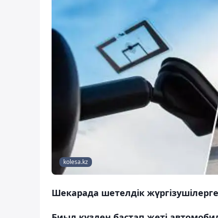
kolesa.kz
Шекарада шетелдік жүргізушілерг
Биыл күзден бастап жеті автомоб