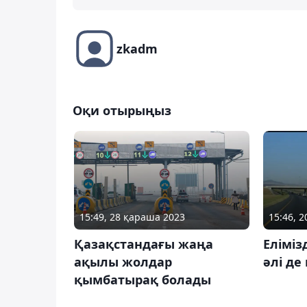
zkadm
Оқи отырыңыз
15:49, 28 қараша 2023
15:46, 
Қазақстандағы жаңа
Елімі
ақылы жолдар
әлі де
қымбатырақ болады