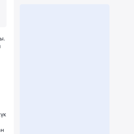
ы.
й
жүк
ан