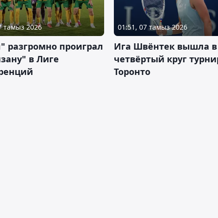
07 тамыз 2026
01:51, 07 тамыз 2026
" разгромно проиграл
Ига Швёнтек вышла в
зану" в Лиге
четвёртый круг турни
ренций
Торонто