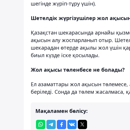
шегінде жүріп-тұру үшін).
Шетелдік жүргізушілер жол ақысын
Қазақстан шекарасында арнайы қызме
ақысын алу жоспарланып отыр. Шетелд
шекарадан өтерде ақылы жол үшін қар
биыл күзде іске қосылады.
Жол ақысы төленбесе не болады?
Ел азаматтары жол ақысын төлемесе, 
беріледі. Сонда да төлем жасалмаса, қ
Мақаламен бөлісу: