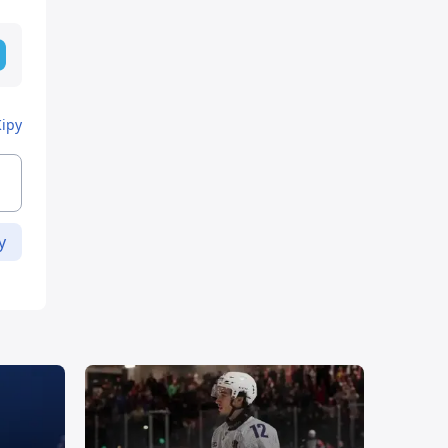
Кіру
у