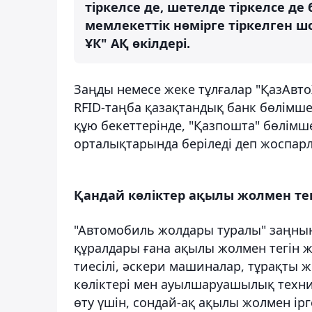
тіркелсе де, шетелде тіркелсе д
мемлекеттік нөмірге тіркелген ш
ҰК" АҚ өкілдері.
Заңды немесе жеке тұлғалар "ҚазАвт
RFID-таңба қазақтандық банк бөлімш
құю бекеттерінде, "Қазпошта" бөлім
орталықтарында беріледі деп жоспарл
Қандай көліктер ақылы жолмен те
"Автомобиль жолдары туралы" заңның 
құралдары ғана ақылы жолмен тегін жү
тиесілі, әскери машиналар, тұрақты
көліктері мен ауылшаруашылық техни
өту үшін, сондай-ақ ақылы жолмен ірге