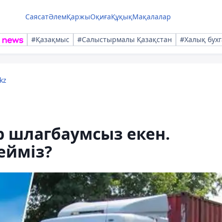
Саясат
Әлем
Қаржы
Оқиға
Құқық
Мақалалар
#Қазақмыс
#Салыстырмалы Қазақстан
#Халық бухг
kz
 шлагбаумсыз екен.
ейміз?