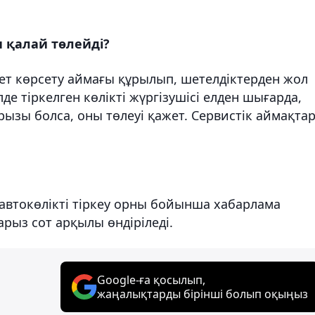
 қалай төлейді?
т көрсету аймағы құрылып, шетелдіктерден жол
е тіркелген көлікті жүргізушісі елден шығарда,
ызы болса, оны төлеуі қажет. Сервистік аймақта
автокөлікті тіркеу орны бойынша хабарлама
арыз сот арқылы өндіріледі.
Google-ға қосылып,
жаңалықтарды бірінші болып оқыңыз