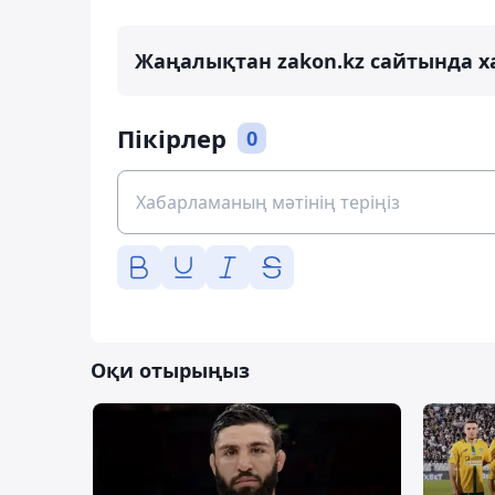
Жаңалықтан zakon.kz сайтында х
Пікірлер
0
Оқи отырыңыз