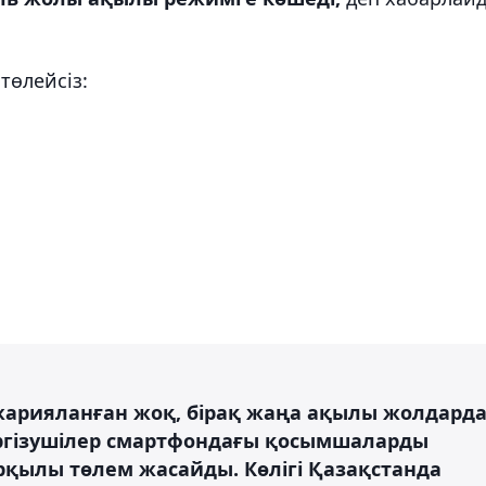
төлейсіз:
жарияланған жоқ, бірақ жаңа ақылы жолдард
ргізушілер смартфондағы қосымшаларды
рқылы төлем жасайды. Көлігі Қазақстанда