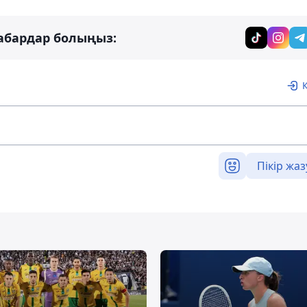
абардар болыңыз:
Пікір жаз