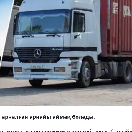
е арналған арнайы аймақ болады.
иль жолы ақылы режимге көшеді,
деп хабарлай