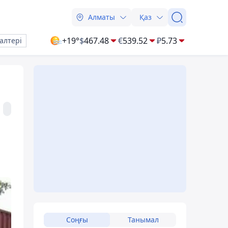
Алматы
Қаз
+19°
$
467.48
€
539.52
₽
5.73
алтері
Соңғы
Танымал