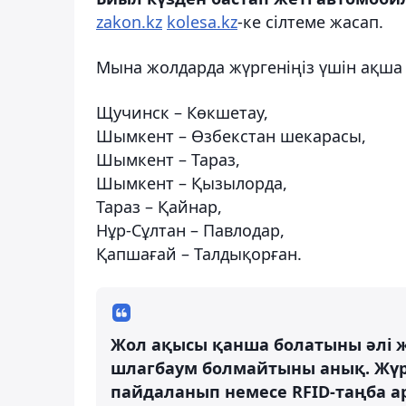
zakon.kz
kolesa.kz
-ке сілтеме жасап.
Мына жолдарда жүргеніңіз үшін ақша 
Щучинск – Көкшетау,
Шымкент – Өзбекстан шекарасы,
Шымкент – Тараз,
Шымкент – Қызылорда,
Тараз – Қайнар,
Нұр-Сұлтан – Павлодар,
Қапшағай – Талдықорған.
Жол ақысы қанша болатыны әлі 
шлагбаум болмайтыны анық. Жү
пайдаланып немесе RFID-таңба а