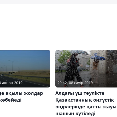
20 ақпан 2019
20:42, 08 сәуір 2019
зде ақылы жолдар
Алдағы үш тәулікте
 көбейеді
Қазақстанның оңтүстік
өңірлерінде қатты жауы
шашын күтіледі