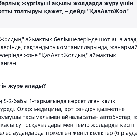
е барлық жүргізуші ақылы жолдарда жүру үшін
отты толтыруы қажет, – дейді "ҚазАвтоЖол"
оЖолдың" аймақтық бөлімшелерінде шот аша алад
елерінде, сақтандыру компанияларында, жанарма
шелерінде және "ҚазАвтоЖолдың" аймақтық
анған.
гін жүре алады?
5-2-бабы 1-тармағында көрсетілген көлік
реді. Олар: медицина, өрт сөндіру қызметіне
 жолаушы тасымалымен айналысатын автобустар, 
касы су тосқауылдары мен темір жолдарды кесіп
лес аудандарда тіркелген жеңіл көліктер (бір ауд