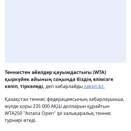
Теннистен әйелдер қауымдастығы (WTA)
қыркүйек айының соңында біздің елімізге
келіп, тіркеледі,
деп хабарлайды
zakon.kz.
Қазақстан теннис федерациясының хабарлауынша,
жүлде қоры 235 000 АҚШ долларын құрайтын
WTA250 "Astana Open" ірі халықаралық теннис
турнирі өтеді.