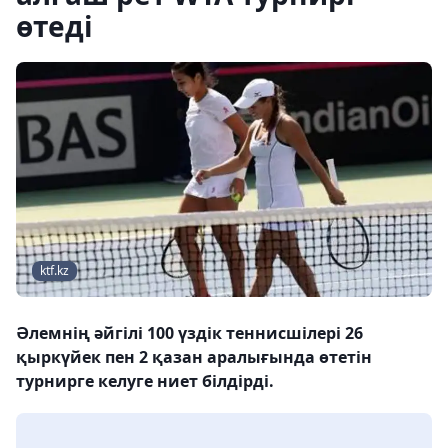
өтеді
ktf.kz
Әлемнің әйгілі 100 үздік теннисшілері 26
қыркүйек пен 2 қазан аралығында өтетін
турнирге келуге ниет білдірді.