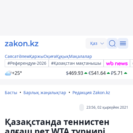
Қаз
Саясат
Әлем
Қаржы
Оқиға
Құқық
Мақалалар
#Референдум-2026
#Қазақстан мақтанышы
+25°
$
469.93
€
541.64
₽
5.71
Басты
Барлық жаңалықтар
Редакция Zakon.kz
23:56, 02 қыркүйек 2021
Қазақстанда теннистен
алғаш рет WTA турнирі