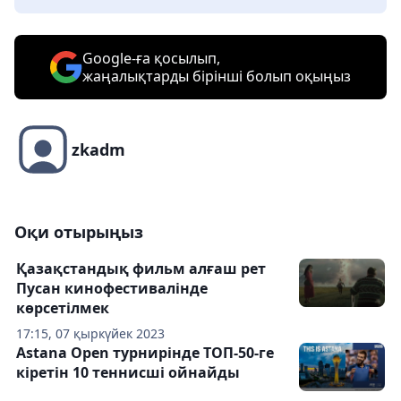
Google-ға қосылып,
жаңалықтарды бірінші болып оқыңыз
zkadm
Оқи отырыңыз
Қазақстандық фильм алғаш рет
Пусан кинофестивалінде
көрсетілмек
17:15, 07 қыркүйек 2023
Astana Open турнирінде ТОП-50-ге
кіретін 10 теннисші ойнайды