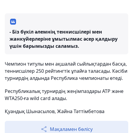
- Біз бүкіл әлемнің теннисшілері мен
жанкүйерлеріне ұмытылмас әсер қалдыру
үшін барымызды саламыз.
Чемпион титулы мен ақшалай сыйлықтардан басқа,
теннисшілер 250 рейтингтік ұпайға таласады. Кәсіби
турнирдің алдында Республика чемпионаты өтеді.
Республикалық турнирдің жеңімпаздары ATP және
WTA250-ға wild card алады.
Қуандық Шынасылов, Жайна Тәттімбетова
Мақаламен бөлісу