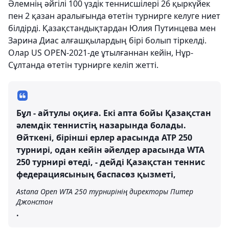
Әлемнің әйгілі 100 үздік теннисшілері 26 қыркүйек
пен 2 қазан аралығында өтетін турнирге келуге ниет
білдірді. Қазақстандықтардан Юлия Путинцева мен
Зарина Диас алғашқылардың бірі болып тіркелді.
Олар US OPEN-2021-де ұтылғаннан кейін, Нұр-
Сұлтанда өтетін турнирге келіп жетті.
Бұл - айтулы оқиға. Екі апта бойы Қазақстан
әлемдік теннистің назарында болады.
Өйткені, бірінші ерлер арасында ATP 250
турнирі, одан кейін әйелдер арасында WTA
250 турнирі өтеді, - дейді Қазақстан теннис
федерациясының баспасөз қызметі,
Astana Open WTA 250 турнирінің директоры Питер
Джонстон
.