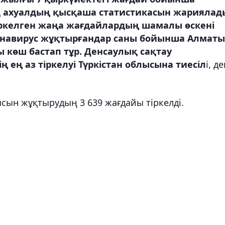
 ахуалдың қысқаша статистикасын жариялад
ркелген жаңа жағдайлардың шамалы өскені
онавирус жұқтырғандар саны бойынша Алматы
ы көш бастап тұр. Денсаулық сақтау
ң ең аз тіркелуі Түркістан облысына тиесіл
і, д
сын жұқтырудың 3 639 жағдайы тіркелді.