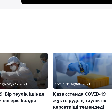
07 қыркүйек 2021
15:17, 01 ақпан 2021
9: Бір тәулік ішінде
Қазақстанда COVID-19
 өзгеріс болды
жұқтырудың тәуліктік
көрсеткіші төмендеді