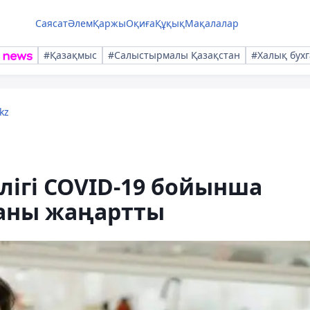
Саясат
Әлем
Қаржы
Оқиға
Құқық
Мақалалар
#Қазақмыс
#Салыстырмалы Қазақстан
#Халық бухг
kz
ігі COVID-19 бойынша
каны жаңартты