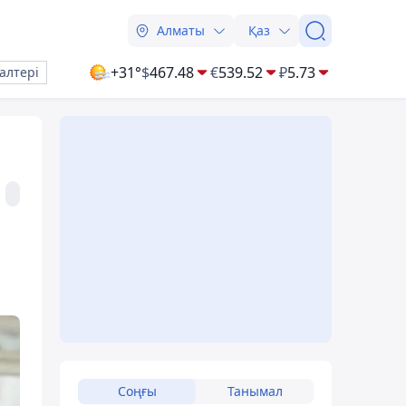
Алматы
Қаз
+31°
$
467.48
€
539.52
₽
5.73
алтері
Соңғы
Танымал