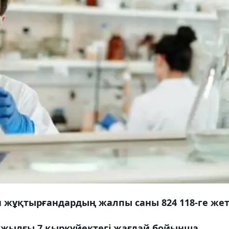
 жұқтырғандардың жалпы саны 824 118-ге жетт
1 жылғы 7 қыркүйектегі жағдай бойынша