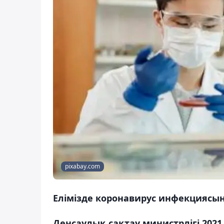
pixabay.com
Елімізде коронавирус инфекциясын
Денсаулық сақтау министрлігі 202