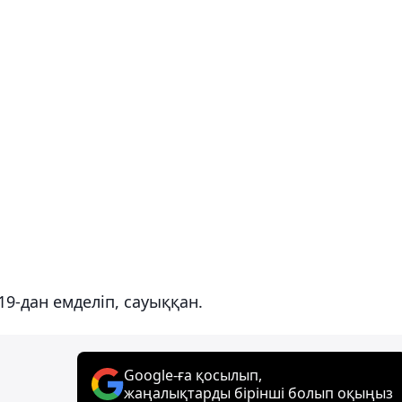
19-дан емделіп, сауыққан.
Google-ға қосылып,
жаңалықтарды бірінші болып оқыңыз