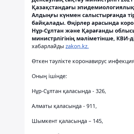
Қазақстандағы эпидемиологиялық
Алдыңғы күнмен салыстырғанда ті
байқалады. Өңірлер арасында кор
Нұр-Сұлтан және Қарағанды ​​облыс
министрлігінің мәліметінше, КВИ-ді
хабарлайды
zakon.kz.
Өткен тәулікте коронавирус инфекция
Оның ішінде:
Нұр-Сұлтан қаласында - 326,
Алматы қаласында - 911,
Шымкент қаласында – 145,