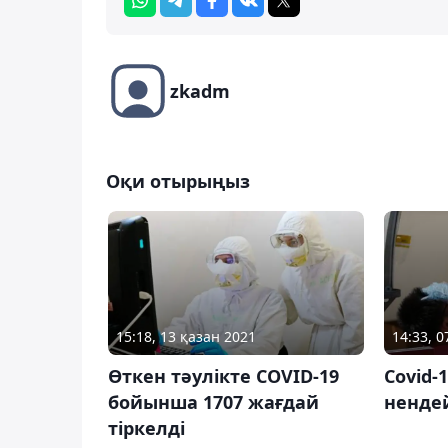
zkadm
Оқи отырыңыз
15:18, 13 қазан 2021
14:33, 
Өткен тәулікте COVID-19
Covid-1
бойынша 1707 жағдай
нендей
тіркелді