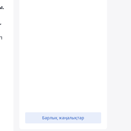
ы.
,
еп
Барлық жаңалықтар