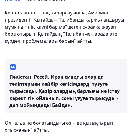
Reuters агенттігінің хабарлауынша, Америка
президенті "Қытайдың Талибанды қаржыландыруы
мүмкіндігінің қаупі бар ма" деген сұраққа жауап
бере отырып, Қытайдың "Талибанмен арада өте
күрделі проблемалары барын" айтты.
Пәкістан, Ресей, Иран сияқты олар да
тәліптермен кейбір келісімдерді түзуге
тырысады. Қазір олардың барлығы не істеу
керектігін ойланып, соны ұғуға тырысуда, -
деп мойындады Байден.
Ол "алда не болатындығы өзін де қызықтырып
отырғанын" айтты.