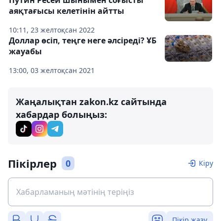
Путин Ресей шынымен соғысты
аяқтағысы келетінін айтты
10:11, 23 желтоқсан 2022
Доллар өсіп, теңге неге әлсіреді? ҰБ
жауабы
13:00, 03 желтоқсан 2021
Жаңалықтан zakon.kz сайтында
хабардар болыңыз:
Пікірлер
0
Кіру
Пікір жазу