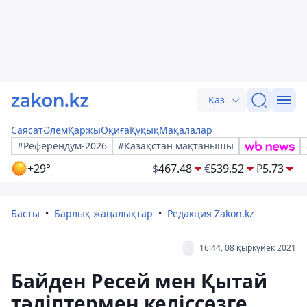
Қаз
Саясат
Әлем
Қаржы
Оқиға
Құқық
Мақалалар
#Референдум-2026
#Қазақстан мақтанышы
+29°
$
467.48
€
539.52
₽
5.73
Басты
Барлық жаңалықтар
Редакция Zakon.kz
16:44, 08 қыркүйек 2021
Байден Ресей мен Қытай
тәліптермен келіссөзге