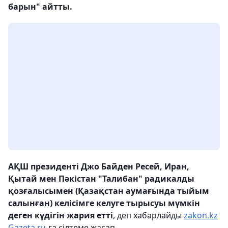
барын" айтты.
АҚШ президенті Джо Байден Ресей, Иран,
Қытай мен Пәкістан "Талибан" радикалды
қозғалысымен (Қазақстан аумағында тыйым
салынған) келісімге келуге тырысуы мүмкін
деген күдігін жария етті
, деп хабарлайды
zakon.kz
Gazeta.ru
-ға сілтеме жасап.