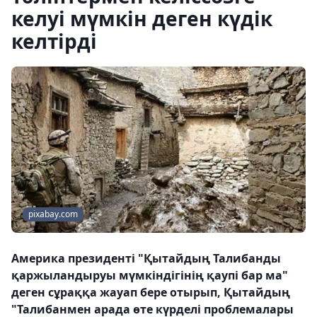
келуі мүмкін деген күдік
келтірді
pixabay.com
Америка президенті "Қытайдың Талибанды
қаржыландыруы мүмкіндігінің қаупі бар ма"
деген сұраққа жауап бере отырып, Қытайдың
"Талибанмен арада өте күрделі проблемалары