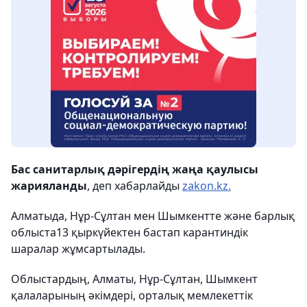
Бас санитарлық дәрігердің жаңа қаулысы
жарияланды
, деп хабарлайды
zakon.kz.
Алматыда, Нұр-Сұлтан мен Шымкентте және барлық
облыста
13 қыркүйектен бастап
карантиндік
шаралар жұмсартылады.
Облыстардың, Алматы, Нұр-Сұлтан, Шымкент
қалаларының әкімдері, орталық мемлекеттік