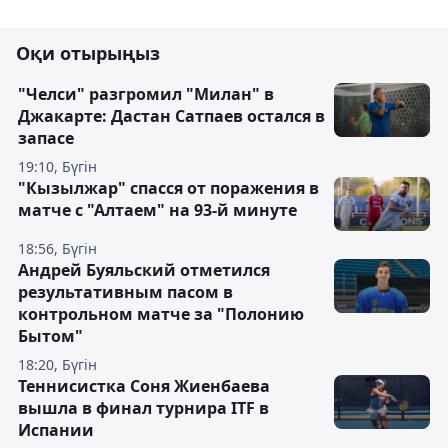
Оқи отырыңыз
"Челси" разгромил "Милан" в
Джакарте: Дастан Сатпаев остался в
запасе
19:10, Бүгін
"Кызылжар" спасся от поражения в
матче с "Алтаем" на 93-й минуте
18:56, Бүгін
Андрей Буяльский отметился
результативным пасом в
контрольном матче за "Полонию
Бытом"
18:20, Бүгін
Теннисистка Соня Жиенбаева
вышла в финал турнира ITF в
Испании