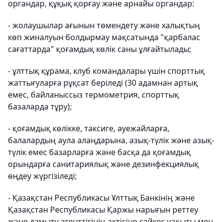
органдар, құқық қорғау және арнайы органдар:
- жолаушылар ағынын төмендету және халықтың
көп жиналуын болдырмау мақсатында "қарбалас
сағаттарда" қоғамдық көлік саны ұлғайтылады;
- ұлттық құрама, клуб командалары үшін спорттық
жаттығуларға рұқсат беріледі (30 адамнан артық
емес, байланыссыз термометрия, спорттық
базаларда тұру);
- қоғамдық көлікке, таксиге, әуежайларға,
балалардың аула алаңдарына, азық-түлік және азық-
түлік емес базарларға және басқа да қоғамдық
орындарға санитариялық және дезинфекциялық
өңдеу жүргізіледі;
- Қазақстан Республикасы Ұлттық Банкінің және
Қазақстан Республикасы Қаржы нарығын реттеу
және дамыту агенттігінің актісіне сәйкес уақыты мен