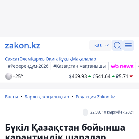
Қаз
Саясат
Әлем
Қаржы
Оқиға
Құқық
Мақалалар
#Референдум-2026
#Қазақстан мақтанышы
+25°
$
469.93
€
541.64
₽
5.71
Басты
Барлық жаңалықтар
Редакция Zakon.kz
22:38, 10 қыркүйек 2021
Бүкіл Қазақстан бойынша
карантиндік шаралар