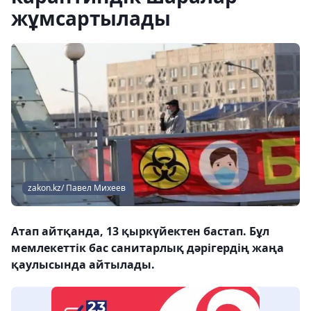
жұмсартылады
zakon.kz/ Павел Михеев
Атап айтқанда, 13 қыркүйектен бастап. Бұл
мемлекеттік бас санитарлық дәрігердің жаңа
қаулысында айтылады.