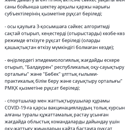
саны бойынша шектеу арқылы қаржы нарығы
субъектілерінің қызметіне рұқсат беріледі;
- осы қаулыға 3-қосымшаға сәйкес алгоритмді
сақтай отырып, кеңестерді (отырыстарды) көзбе-көз
режимде өткізуге рұқсат беріледі (оларды
қашықтықтан өткізу мүмкіндігі болмаған кезде);
- өңірлердегі эпидемиологиялық жағдайды ескере
отырып, "Балдәурен" республикалық оқу-сауықтыру
орталығы" және "Бөбек" ұлттық ғылыми-
практикалық білім беру және сауықтыру орталығы"
РМҚК қызметіне рұқсат беріледі;
- спортшылар мен жаттықтырушылар құрамы
COVID-19-ға қарсы вакцинациялаудың толық курсын
алғаны туралы құжаттамалық растау ұсынған
жағдайда облыстық командаларды дайындау үшін
оқу-жаттығу жиындарын қайта бастауға рұқсат