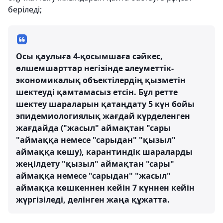
беріледі;
Осы қаулыға 4-қосымшаға сәйкес,
өлшемшарттар негізінде әлеуметтік-
экономикалық объектілердің қызметін
шектеуді қамтамасыз етсін. Бұл ретте
шектеу шараларын қатаңдату 5 күн бойы
эпидемиологиялық жағдай күрделенген
жағдайда ("жасыл" аймақтан "сары
"аймаққа немесе "сарыдан" "қызыл"
аймаққа көшу), карантиндік шараларды
жеңілдету "қызыл" аймақтан "сары"
аймаққа немесе "сарыдан" "жасыл"
аймаққа көшкеннен кейін 7 күннен кейін
жүргізіледі, делінген жаңа құжатта.