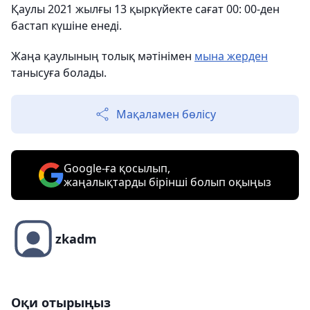
Қаулы 2021 жылғы 13 қыркүйекте сағат 00: 00-ден
бастап күшіне енеді.
Жаңа қаулының толық мәтінімен
мына жерден
танысуға болады.
Мақаламен бөлісу
Google-ға қосылып,
жаңалықтарды бірінші болып оқыңыз
zkadm
Оқи отырыңыз