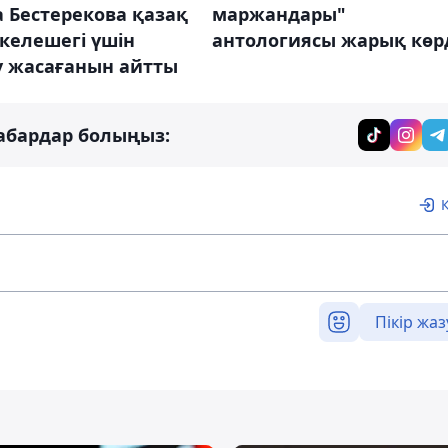
 Бестерекова қазақ
маржандары"
 келешегі үшін
антологиясы жарық көр
у жасағанын айтты
абардар болыңыз:
Пікір жаз