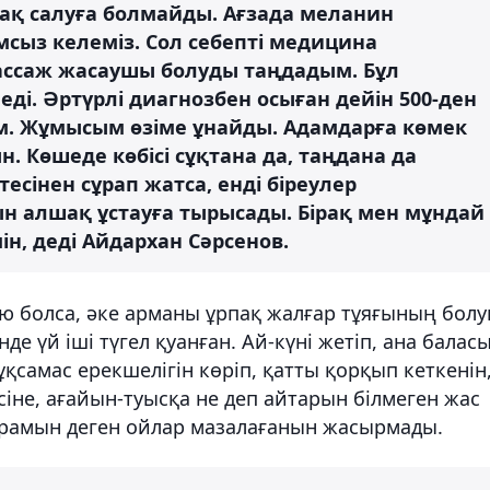
мақ салуға болмайды. Ағзада меланин
сыз келеміз. Сол себепті медицина
массаж жасаушы болуды таңдадым. Бұл
ді. Әртүрлі диагнозбен осыған дейін 500-ден
м. Жұмысым өзіме ұнайды. Адамдарға көмек
 Көшеде көбісі сұқтана да, таңдана да
тесінен сұрап жатса, енді біреулер
 алшақ ұстауға тырысады. Бірақ мен мұндай
н, деді Айдархан Сәрсенов.
ю болса, әке арманы ұрпақ жалғар тұяғының болу
е үй іші түгел қуанған. Ай-күні жетіп, ана балас
қсамас ерекшелігін көріп, қатты қорқып кеткенін
есіне, ағайын-туысқа не деп айтарын білмеген жас
арамын деген ойлар мазалағанын жасырмады.