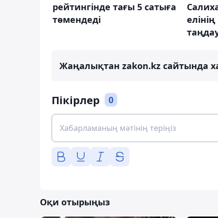
Салиха
рейтингінде тағы 5 сатыға
елінің
төмендеді
таңда
Жаңалықтан zakon.kz сайтында х
Пікірлер
0
Оқи отырыңыз