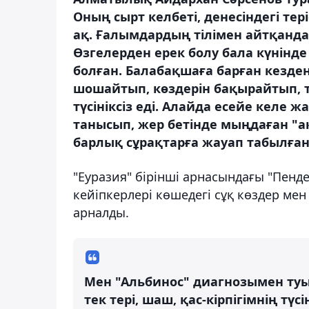
Оның сырт келбеті, денесіндегі тері
ақ. Ғалымдардың тілімен айтқанд
Өзгелерден ерек болу бала күнінде
болған. Балабақшаға барған кезде
шошайтып, көздерін бақырайтып, т
түсініксіз еді. Алайда есейе келе ж
танысып, жер бетінде мыңдаған "ақ
барлық сұрақтарға жауап табылған
"Еуразия" бірінші арнасындағы "Пенд
кейіпкерлері көшедегі сұқ көздер ме
арналды.
Мен "Альбинос" диагнозымен т
тек тері, шаш, қас-кірпігімнің тү