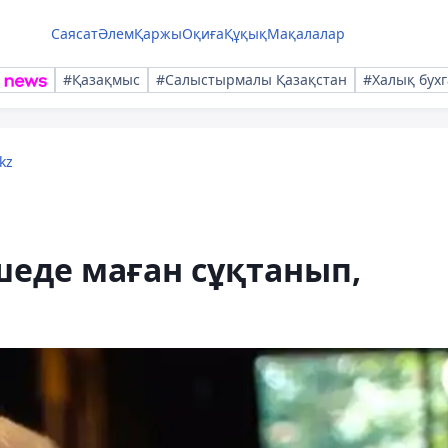
Саясат
Әлем
Қаржы
Оқиға
Құқық
Мақалалар
#Қазақмыс
#Салыстырмалы Қазақстан
#Халық бухг
kz
шеде маған сұқтанып,