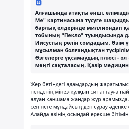
Алғашында атақты әнші, елімізд
Me" картинасына түсуге шақырды
барлық елдерінде миллиондап қа
тобының "Пекло" туындысында да 
Иисустың рөлін сомдадым. Өзім 
мұсылман болғандықтан түсірілі
Өзгелерге ұқсамаудың плюсі - ол 
мәңгі сақталасың. Қазір медицин
Жер бетіндегі адамдардың жаратылысы 
пенденің мінез-құлқын сипаттауға па
алуан қаншама жандар жүр арамызда. 
сен неге мұндайсың деп сұрау әдепке 
Алайда өзінің осындай ерекше бітімін