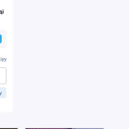
ді
Кіру
у