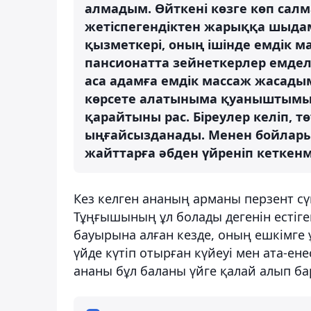
алмадым. Өйткені көзге көп сал
жетіспегендіктен жарыққа шыдам
қызметкері, оның ішінде емдік 
пансионатта зейнеткерлер емделе
аса адамға емдік массаж жасады
көрсете алатыныма қуаныштымын.
қарайтыны рас. Біреулер келіп, тө
ыңғайсызданады. Менен бойларын
жайттарға әбден үйреніп кеткенмі
Кез келген ананың арманы перзент сү
Тұңғышының ұл болады дегенін естігенд
бауырына алған кезде, оның ешкімге ұ
үйде күтіп отырған күйеуі мен ата-ен
ананы бұл баланы үйге қалай алып б