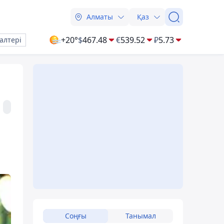
Алматы
Қаз
+20°
$
467.48
€
539.52
₽
5.73
алтері
Соңғы
Танымал