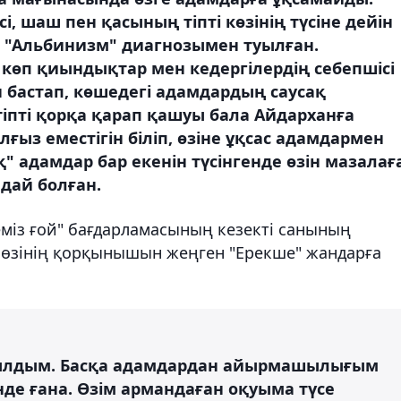
сі, шаш пен қасының тіпті көзінің түсіне дейін
а "Альбинизм" диагнозымен туылған.
 көп қиындықтар мен кедергілердің себепшісі
н бастап, көшедегі адамдардың саусақ
іпті қорқа қарап қашуы бала Айдарханға
алғыз еместігін біліп, өзіне ұқсас адамдармен
" адамдар бар екенін түсінгенде өзін мазалағ
дай болған.
еміз ғой" бағдарламасының кезекті санының
н өзінің қорқынышын жеңген "Ерекше" жандарға
уылдым. Басқа адамдардан айырмашылығым
сінде ғана. Өзім армандаған оқуыма түсе