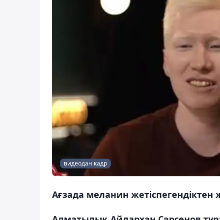
видеодан кадр
Ағзада меланин жетіспегендіктен
Алматылық Айдархан Сәрсенов тур