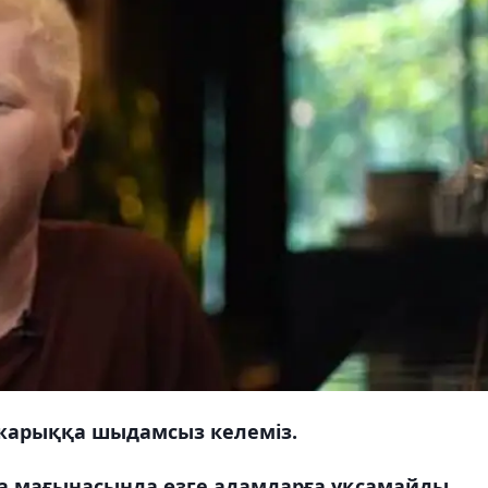
 жарыққа шыдамсыз келеміз.
а мағынасында өзге адамдарға ұқсамайды.