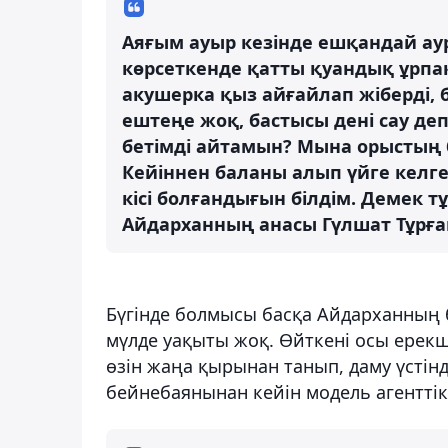
Аяғым ауыр кезінде ешқандай ау
көрсеткенде қатты қуандық ұрпа
акушерка қыз айғайлап жіберді, 
ештеңе жоқ, бастысы дені сау деп
бетімді айтамын? Мына орыстың 
Кейіннен баланы алып үйге келг
кісі болғандығын білдім. Демек т
Айдарханның анасы Гүлшат Тұрға
Бүгінде болмысы басқа Айдарханның б
мүлде уақыты жоқ. Өйткені осы ерекше
өзін жаңа қырынан танып, даму үстін
бейнебаянынан кейін модель агенттік