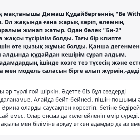
ің мақтанышы Димаш Құдайбергеннің "Be Wit
. Ол жақында ғана жарық көріп, әлемнің
ралым жинап жатыр. Одан бөлек "Би-2"
жақсы түсірілім болды. Тағы бір клипте
үшін өте қызық жұмыс болды. Қанша дегенмен
м алдында құдайдан кешірім сұрап алдым.
адамдардың ішінде көзге тез түсесің және ест
а мен модель саласын бірге алып жүрмін,-деді
әр түрлі ғой шіркін. Әдетте біз бұл сөздерді
йдаланамыз. Алайда бейт-бейнесі, пішін-пошымы 
Әрина оларды саусақпен көрсетіп, бетіне бедірей
сай емес. Олар онсыз да көлегейленіп өмір сүреді.
 ақылы мен біліміне арқау еткен адамдар да аз еме