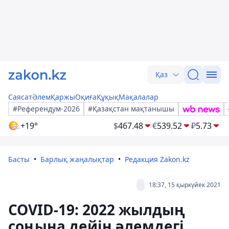
Қаз
Саясат
Әлем
Қаржы
Оқиға
Құқық
Мақалалар
#Референдум-2026
#Қазақстан мақтанышы
+19°
$
467.48
€
539.52
₽
5.73
Басты
Барлық жаңалықтар
Редакция Zakon.kz
18:37, 15 қыркүйек 2021
COVID-19: 2022 жылдың
соңына дейін әлемдегі