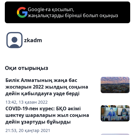
Google-ға қосылып,
жаңалықтарды бірінші болып оқыңыз
zkadm
Оқи отырыңыз
Билік Алматының жаңа бас
жоспарын 2022 жылдың соңына
дейін қабылдауға уәде берді
13:42, 13 қазан 2022
COVID-19-пен күрес: БҚО әкімі
шектеу шараларын жыл соңына
дейін ұзартуды бұйырды
21:53, 20 қаңтар 2021