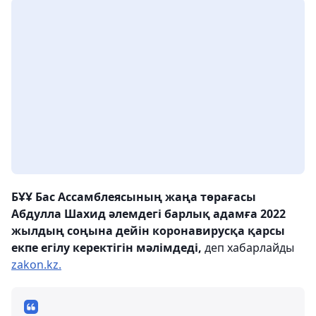
БҰҰ Бас Ассамблеясының жаңа төрағасы
Абдулла Шахид әлемдегі барлық адамға 2022
жылдың соңына дейін коронавирусқа қарсы
екпе егілу керектігін мәлімдеді,
деп хабарлайды
zakon.kz.