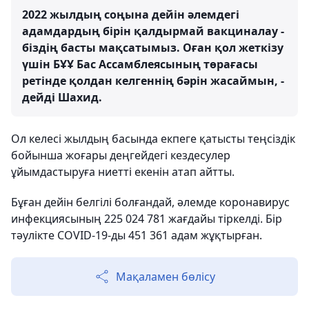
2022 жылдың соңына дейін әлемдегі
адамдардың бірін қалдырмай вакциналау -
біздің басты мақсатымыз. Оған қол жеткізу
үшін БҰҰ Бас Ассамблеясының төрағасы
ретінде қолдан келгеннің бәрін жасаймын, -
дейді Шахид.
Ол келесі жылдың басында екпеге қатысты теңсіздік
бойынша жоғары деңгейдегі кездесулер
ұйымдастыруға ниетті екенін атап айтты.
Бұған дейін белгілі болғандай, әлемде коронавирус
инфекциясының 225 024 781 жағдайы тіркелді. Бір
тәулікте COVID-19-ды 451 361 адам жұқтырған.
Мақаламен бөлісу