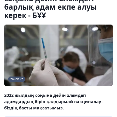
барлық адам екпе алуы
керек - БҰҰ
zakon.kz
2022 жылдың соңына дейін әлемдегі
адамдардың бірін қалдырмай вакциналау -
біздің басты мақсатымыз.