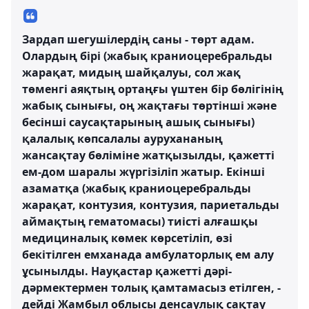
Зардап шегушілердің саны - төрт адам.
Олардың бірі (жабық краниоцеребральды
жарақат, мидың шайқалуы, сол жақ
төменгі аяқтың ортаңғы үштен бір бөлігінің
жабық сынығы, оң жақтағы төртінші және
бесінші саусақтарының ашық сынығы)
қалалық көпсалалы аурухананың
жансақтау бөліміне жатқызылды, қажетті
ем-дом шаралы жүргізіліп жатыр. Екінші
азаматқа (жабық краниоцеребральды
жарақат, контузия, контузия, париетальды
аймақтың гематомасы) тиісті алғашқы
медициналық көмек көрсетіліп, өзі
бекітілген емханада амбулаторлық ем алу
ұсынылды. Науқастар қажетті дәрі-
дәрмектермен толық қамтамасыз етілген, -
дейді Жамбыл облысы денсаулық сақтау