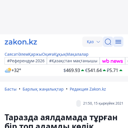
Қаз
Саясат
Әлем
Қаржы
Оқиға
Құқық
Мақалалар
#Референдум-2026
#Қазақстан мақтанышы
+32°
$
469.93
€
541.64
₽
5.71
Басты
Барлық жаңалықтар
Редакция Zakon.kz
21:50, 15 қыркүйек 2021
Таразда аялдамада тұрған
бір топ адамды көлік