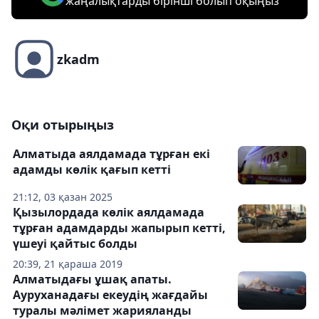
жаңалықтарды бірінші болып оқыңыз
zkadm
Оқи отырыңыз
Алматыда аялдамада тұрған екі
адамды көлік қағып кетті
21:12, 03 қазан 2025
Қызылордада көлік аялдамада
тұрған адамдарды жапырып кетті,
үшеуі қайтыс болды
20:39, 21 қараша 2019
Алматыдағы ұшақ апаты.
Ауруханадағы екеудің жағдайы
туралы мәлімет жарияланды