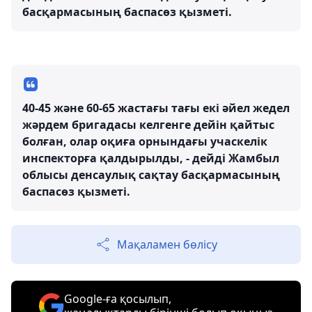
басқармасының баспасөз қызметі.
40-45 және 60-65 жастағы тағы екі әйел жедел
жәрдем бригадасы келгенге дейін қайтыс
болған, олар оқиға орнындағы учаскелік
инспекторға қалдырылды, - дейді Жамбыл
облысы денсаулық сақтау басқармасының
баспасөз қызметі.
Мақаламен бөлісу
Google-ға қосылып,