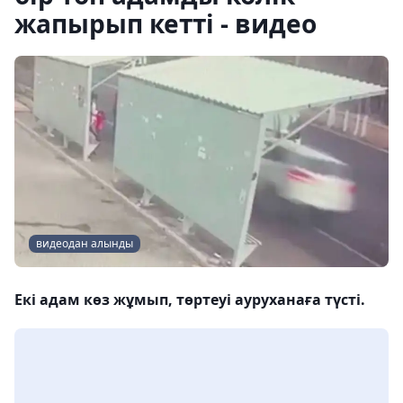
жапырып кетті - видео
видеодан алынды
Екі адам көз жұмып, төртеуі ауруханаға түсті.