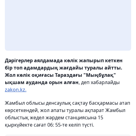
Дәрігерлер аялдамада көлік жапырып кеткен
бір топ адамдардың жағдайы туралы айтты.
Жол көлік оқиғасы
Тараздағы "Мыңбұлақ"
ықшам
ауданда орын алған
, деп хабарлайды
zakon.kz.
Жамбыл облысы денсаулық сақтау басқармасы атап
көрсеткендей, жол апаты туралы ақпарат Жамбыл
облыстық жедел жәрдем станциясына 15
қыркүйекте сағат 06: 55-те келіп түсті.