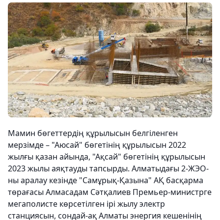
Мамин бөгеттердің құрылысын белгіленген
мерзімде – "Аюсай" бөгетінің құрылысын 2022
жылғы қазан айында, "Ақсай" бөгетінің құрылысын
2023 жылы аяқтауды тапсырды. Алматыдағы 2-ЖЭО-
ны аралау кезінде "Самұрық-Қазына" АҚ басқарма
төрағасы Алмасадам Сәтқалиев Премьер-министрге
мегаполисте көрсетілген ірі жылу электр
станциясын, сондай-ақ Алматы энергия кешенінің