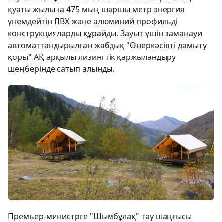
қуаты жылына 475 мың шаршы метр энергия
үнемдейтін ПВХ және алюминий профильді
конструкцияларды құрайды. Зауыт үшін заманауи
автоматтандырылған жабдық "Өнеркәсіпті дамыту
қоры" АҚ арқылы лизингтік қаржыландыру
шеңберінде сатып алынды.
Премьер-министрге "Шымбұлақ" тау шаңғысы