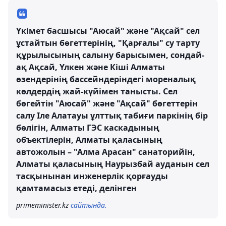
Үкімет басшысы "Аюсай" және "Ақсай" сел
ұстайтын бөгеттерінің, "Қарғалы" су тарту
құрылысының салыну барысымен, сондай-
ақ Ақсай, Үлкен және Кіші Алматы
өзендерінің бассейндеріндегі мореналық
көлдердің жай-күйімен танысты. Сел
бөгейтін "Аюсай" және "Ақсай" бөгеттерін
салу Іле Алатауы ұлттық табиғи паркінің бір
бөлігін, Алматы ГЭС каскадының
объектілерін, Алматы қаласының
автожолын – "Алма Арасан" санаторийін,
Алматы қаласының Наурызбай ауданын сел
тасқынынан инженерлік қорғауды
қамтамасыз етеді, делінген
primeminister.kz
сайтында.