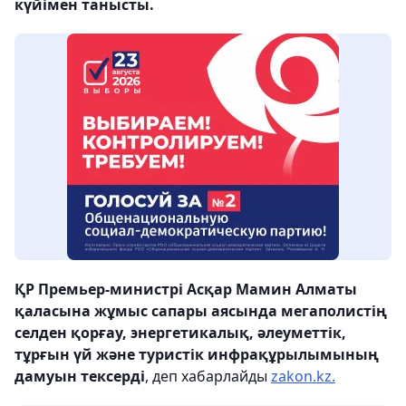
күйімен танысты.
ҚР Премьер-министрі Асқар Мамин Алматы
қаласына жұмыс сапары аясында мегаполистің
селден қорғау, энергетикалық, әлеуметтік,
тұрғын үй және туристік инфрақұрылымының
дамуын тексерді
, деп хабарлайды
zakon.kz.