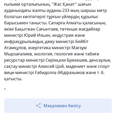
ғылыми орталығының, "Жас Қанат" шағын
ауданындағы жалпы ауданы 233 мың шаршы метр
болатын көппәтерлі тұрғын үйлердің құрылыс
барысымен танысты. Сапарға Алматы қаласының
әкімі Бақытжан Сағынтаев, төтенше жағдайлар
министрі Юрий Ильин, индустрия және
инфрақұрылымдық даму министрі Бейбіт
Атамқұлов, энергетика министрі Мағзұм
Мырзағалиев, экология, геология және табиғи
ресурстар министрі Серікқали Брекешев, денсаулық
сақтау министрі Алексей Цой, мәдениет және спорт
вице-министрі Ғабидолла Әбдірахымов және т. б.
қатысты.
"
Мақаламен бөлісу