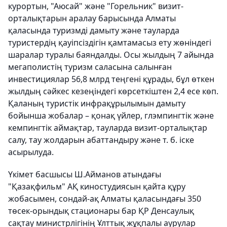
курортын, "Аюсай" және "Горельник" визит-
орталықтарын аралау барысында Алматы
қаласында туризмді дамыту және тауларда
туристердің қауіпсіздігін қамтамасыз ету жөніндегі
шаралар туралы баяндалды. Осы жылдың 7 айында
мегаполистің туризм саласына салынған
инвестициялар 56,8 млрд теңгені құрады, бұл өткен
жылдың сәйкес кезеңіндегі көрсеткіштен 2,4 есе көп.
Қаланың туристік инфрақұрылымын дамыту
бойынша жобалар – қонақ үйлер, глэмпингтік және
кемпингтік аймақтар, тауларда визит-орталықтар
салу, тау жолдарын абаттандыру және т. б. іске
асырылуда.
Үкімет басшысы Ш.Айманов атындағы
"Қазақфильм" АҚ киностудиясын қайта құру
жобасымен, сондай-ақ Алматы қаласындағы 350
төсек-орындық стационары бар ҚР Денсаулық
сақтау министрлігінің Ұлттық жұқпалы аурулар