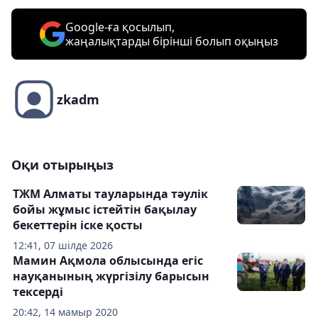
Google-ға қосылып,
жаңалықтарды бірінші болып оқыңыз
zkadm
Оқи отырыңыз
ТЖМ Алматы тауларында тәулік
бойы жұмыс істейтін бақылау
бекеттерін іске қосты
12:41, 07 шілде 2026
Мамин Ақмола облысында егіс
науқанының жүргізілу барысын
тексерді
20:42, 14 мамыр 2020