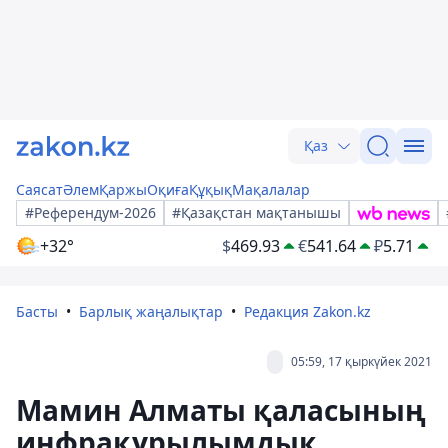
Қаз
Саясат
Әлем
Қаржы
Оқиға
Құқық
Мақалалар
#Референдум-2026
#Қазақстан мақтанышы
+32°
$
469.93
€
541.64
₽
5.71
Басты
Барлық жаңалықтар
Редакция Zakon.kz
05:59, 17 қыркүйек 2021
Мамин Алматы қаласының
инфрақұрылымдық