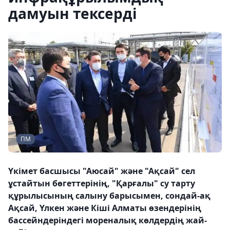
дамуын тексерді
ПМ
Үкімет басшысы "Аюсай" және "Ақсай" сел
ұстайтын бөгеттерінің, "Қарғалы" су тарту
құрылысының салыну барысымен, сондай-ақ
Ақсай, Үлкен және Кіші Алматы өзендерінің
бассейндеріндегі мореналық көлдердің жай-