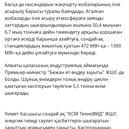
басқа да нысандарын жаңғырту жобаларының іске
асырылу барысы туралы баяндады. Аталған
жобаларды іске асыру атмосфераға зиянды
заттардың шығарындыларын жылына 50,4 мыңнан
6,7 мың тоннаға дейін төмендету арқылы қоршаған
ортаға әсерді барынша азайтуға, сондай-ақ
станциялардың жиынтық қуатын 472 МВт-қа – 1300
МВт-қа дейін ұлғайтуға мүмкіндік береді.
Алматы қаласының индустриялық аймағында
Премьер-министр "Бижан ет өңдеу зауыты" ЖШС-да
болды. Шұжық өнімдерін толық өндіру циклін
қамтыған кәсіпорын тәулігіне 5,5 тонна өнім
шығарады.
Үкімет басшысы сондай-ақ "КСМ ТехноВИД" ЖШС
энергия тиімді сәулет қасбеттерін шығаратын
зауыттың жұмысымен танысты. Кәсіпорынның