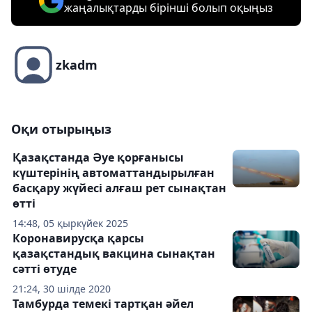
жаңалықтарды бірінші болып оқыңыз
zkadm
Оқи отырыңыз
Қазақстанда Әуе қорғанысы
күштерінің автоматтандырылған
басқару жүйесі алғаш рет сынақтан
өтті
14:48, 05 қыркүйек 2025
Коронавирусқа қарсы
қазақстандық вакцина сынақтан
сәтті өтуде
21:24, 30 шілде 2020
Тамбурда темекі тартқан әйел