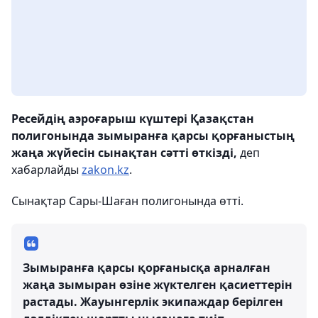
Ресейдің аэроғарыш күштері Қазақстан
полигонында зымыранға қарсы қорғаныстың
жаңа жүйесін сынақтан сәтті өткізді,
деп
хабарлайды
zakon.kz
.
Сынақтар Сары-Шаған полигонында өтті.
Зымыранға қарсы қорғанысқа арналған
жаңа зымыран өзіне жүктелген қасиеттерін
растады. Жауынгерлік экипаждар берілген