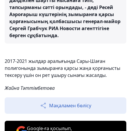
дәлдікпен шартты нысанаға тиіп,
тапсырманы сәтті орындады, - деді Ресей
Аэроғарыш күштерінің зымыранға қарсы
қорғанысының қолбасшысы генерал-майор
Сергей Грабчук РИА Новости агенттігіне
берген сұқбатында.
2017-2021 жылдар аралығында Сары-Шаған
полигонында зымыранға қарсы жаңа қорғанысты
тексеру үшін он рет ұшыру сынағы жасалды.
Жайна Тәттімбетова
Мақаламен бөлісу
Google-ға қосылып,