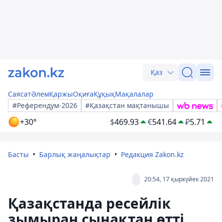
Қаз
Саясат
Әлем
Қаржы
Оқиға
Құқық
Мақалалар
#Референдум-2026
#Қазақстан мақтанышы
+30°
$
469.93
€
541.64
₽
5.71
Басты
Барлық жаңалықтар
Редакция Zakon.kz
20:54, 17 қыркүйек 2021
Қазақстанда ресейлік
зымыран сынақтан өтті