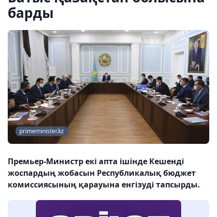
барды
primeminister.kz
Премьер-Министр екі апта ішінде Кешенді
жоспардың жобасын Республикалық бюджет
комиссиясының қарауына енгізуді тапсырды.