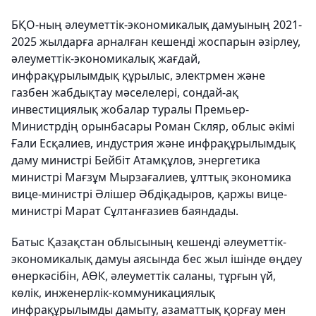
БҚО-ның әлеуметтік-экономикалық дамуының 2021-
2025 жылдарға арналған кешенді жоспарын әзірлеу,
әлеуметтік-экономикалық жағдай,
инфрақұрылымдық құрылыс, электрмен және
газбен жабдықтау мәселелері, сондай-ақ
инвестициялық жобалар туралы Премьер-
Министрдің орынбасары Роман Скляр, облыс әкімі
Ғали Есқалиев, индустрия және инфрақұрылымдық
даму министрі Бейбіт Атамқұлов, энергетика
министрі Мағзұм Мырзағалиев, ұлттық экономика
вице-министрі Әлішер Әбдіқадыров, қаржы вице-
министрі Марат Сұлтанғазиев баяндады.
Батыс Қазақстан облысының кешенді әлеуметтік-
экономикалық дамуы аясында бес жыл ішінде өңдеу
өнеркәсібін, АӨК, әлеуметтік саланы, тұрғын үй,
көлік, инженерлік-коммуникациялық
инфрақұрылымды дамыту, азаматтық қорғау мен