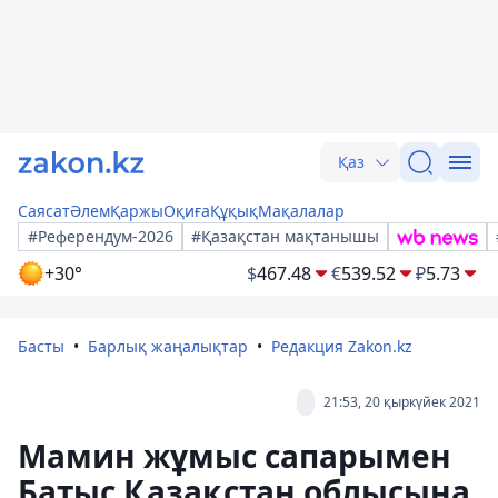
Қаз
Саясат
Әлем
Қаржы
Оқиға
Құқық
Мақалалар
#Референдум-2026
#Қазақстан мақтанышы
+30°
$
467.48
€
539.52
₽
5.73
Басты
Барлық жаңалықтар
Редакция Zakon.kz
21:53, 20 қыркүйек 2021
Мамин жұмыс сапарымен
Батыс Қазақстан облысына