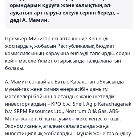
орындарын құруға және халықтың әл-
ауқатын арттыруға елеулі серпін береді, –
деді А. Мамин.
Премьер-Министр екі апта ішінде Кешенді
жоспардың жобасын Республикалық бюджет
комиссиясының қарауына енгізуді тапсырды, содан
кейін мәселе Үкімет отырысында талқыланатын
болады.
А. Мамин сондай-ақ Батыс Қазақстан облысында
мұнай-газ және химия өнеркәсібін дамыту
мәселелері бойынша отандық және шетелдік
инвесторлардың – KPO b.v., Shell, Agip Karachaganak
b.v, SRPM Resources Ltd., Nostrum Oil&Gas, ABS-
Munai және т. б. қатысуымен жеке кеңес өткізді.
Экономиканың аталған салаларында жаңа
инвестициялық жобаларды – мұнай және газ өндіру