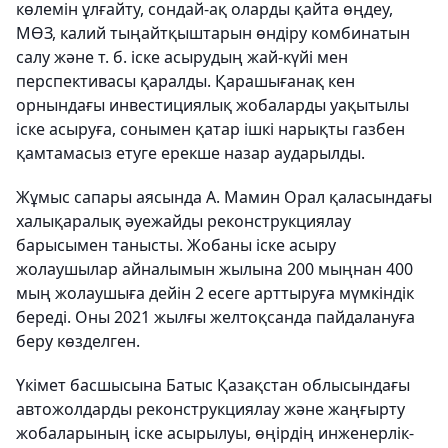
көлемін ұлғайту, сондай-ақ оларды қайта өңдеу,
МӨЗ, калий тыңайтқыштарын өндіру комбинатын
салу және т. б. іске асырудың жай-күйі мен
перспективасы қаралды. Қарашығанақ кен
орнындағы инвестициялық жобаларды уақытылы
іске асыруға, сонымен қатар ішкі нарықты газбен
қамтамасыз етуге ерекше назар аударылды.
Жұмыс сапары аясында А. Мамин Орал қаласындағы
халықаралық әуежайды реконструкциялау
барысымен танысты. Жобаны іске асыру
жолаушылар айналымын жылына 200 мыңнан 400
мың жолаушыға дейін 2 есеге арттыруға мүмкіндік
береді. Оны 2021 жылғы желтоқсанда пайдалануға
беру көзделген.
Үкімет басшысына Батыс Қазақстан облысындағы
автожолдарды реконструкциялау және жаңғырту
жобаларының іске асырылуы, өңірдің инженерлік-