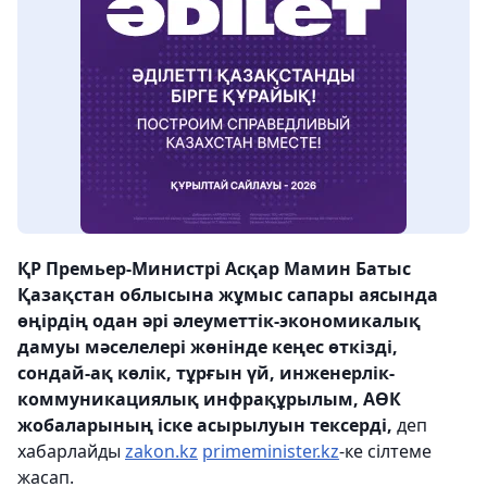
ҚР Премьер-Министрі Асқар Мамин Батыс
Қазақстан облысына жұмыс сапары аясында
өңірдің одан әрі әлеуметтік-экономикалық
дамуы мәселелері жөнінде кеңес өткізді,
сондай-ақ көлік, тұрғын үй, инженерлік-
коммуникациялық инфрақұрылым, АӨК
жобаларының іске асырылуын тексерді,
деп
хабарлайды
zakon.kz
primeminister.kz
-ке сілтеме
жасап.