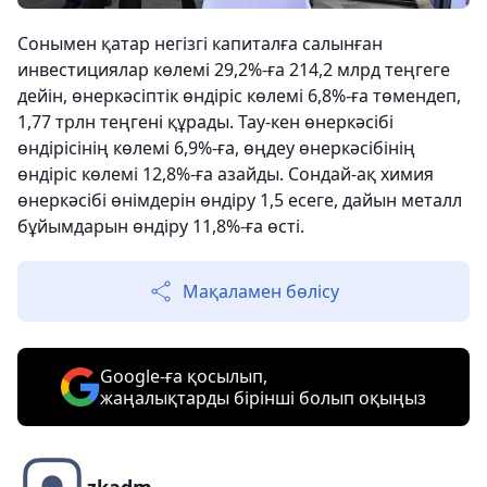
Сонымен қатар негізгі капиталға салынған
инвестициялар көлемі 29,2%-ға 214,2 млрд теңгеге
дейін, өнеркәсіптік өндіріс көлемі 6,8%-ға төмендеп,
1,77 трлн теңгені құрады. Тау-кен өнеркәсібі
өндірісінің көлемі 6,9%-ға, өңдеу өнеркәсібінің
өндіріс көлемі 12,8%-ға азайды. Сондай-ақ химия
өнеркәсібі өнімдерін өндіру 1,5 есеге, дайын металл
бұйымдарын өндіру 11,8%-ға өсті.
Мақаламен бөлісу
Google-ға қосылып,
жаңалықтарды бірінші болып оқыңыз
zkadm