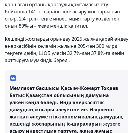
қоршаған ортаны қорғауды қамтамасыз ету
бойынша 141 іс-шараны іске асыру жоспарланып
отыр. 2,4 трлн теңге инвестиция тарту көзделген,
оның 80%-ы – жеке меншік капитал.
Кешенді жоспарды орындау 2025 жылға қарай өңдеу
өнеркәсібінің көлемін жылына 205-тен 300 млрд
теңгеге дейін, ШОБ үлесін 32,7%-дан 37,8%-ға дейін
арттыруға мүмкіндік береді.
Мемлекет басшысы Қасым-Жомарт Тоқаев
Батыс Қазақстан облысының дамуына
үлкен көңіл бөледі. Өңір өнеркәсіптік
дамудың жоғары әлеуетіне ие. Әзірленіп
жатқан әлеуметтік-экономикалық дамудың
кешенді жоспарының іс-шараларын жүзеге
асыру инвестиция тартуға, жаңа жұмыс