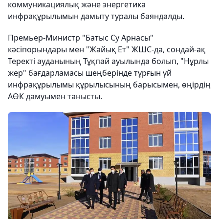
коммуникациялық және энергетика
инфрақұрылымын дамыту туралы баяндалды.
Премьер-Министр "Батыс Су Арнасы"
кәсіпорындары мен "Жайық Ет" ЖШС-да, сондай-ақ
Теректі ауданының Тұқпай ауылында болып, "Нұрлы
жер" бағдарламасы шеңберінде тұрғын үй
инфрақұрылымы құрылысының барысымен, өңірдің
АӨК дамуымен танысты.