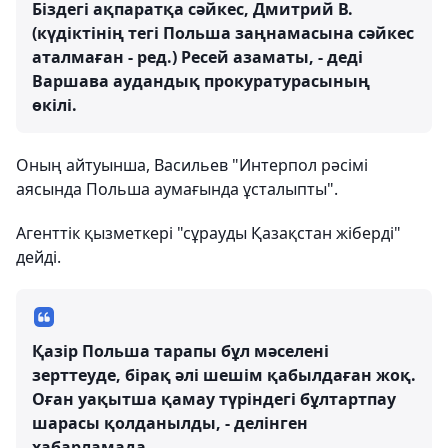
Біздегі ақпаратқа сәйкес, Дмитрий В.
(күдіктінің тегі Польша заңнамасына сәйкес
аталмаған - ред.) Ресей азаматы, - деді
Варшава аудандық прокуратурасының
өкілі.
Оның айтуынша, Васильев "Интерпол рәсімі
аясында Польша аумағында ұсталыпты".
Агенттік қызметкері "сұрауды Қазақстан жіберді"
дейді.
Қазір Польша тарапы бұл мәселені
зерттеуде, бірақ әлі шешім қабылдаған жоқ.
Оған уақытша қамау түріндегі бұлтартпау
шарасы қолданылды, - делінген
хабарламада.