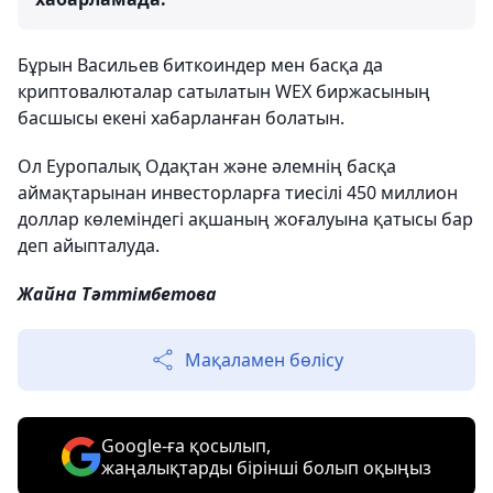
Бұрын Васильев биткоиндер мен басқа да
криптовалюталар сатылатын WEX биржасының
басшысы екені хабарланған болатын.
Ол Еуропалық Одақтан және әлемнің басқа
аймақтарынан инвесторларға тиесілі 450 миллион
доллар көлеміндегі ақшаның жоғалуына қатысы бар
деп айыпталуда.
Жайна Тәттімбетова
Мақаламен бөлісу
Google-ға қосылып,
жаңалықтарды бірінші болып оқыңыз