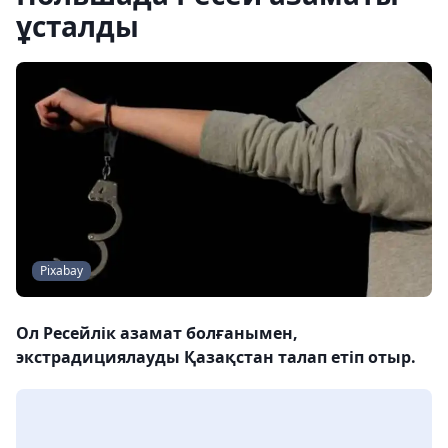
ұсталды
Pixabay
Ол Ресейлік азамат болғанымен,
экстрадициялауды Қазақстан талап етіп отыр.