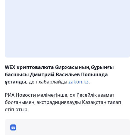
WEX криптовалюта биржасының бұрынғы
басшысы Дмитрий Васильев Польшада
ұсталды,
деп хабарлайды
zakon.kz
.
РИА Новости мәліметінше, ол Ресейлік азамат
болғанымен, экстрадициялауды Қазақстан талап
етіп отыр.