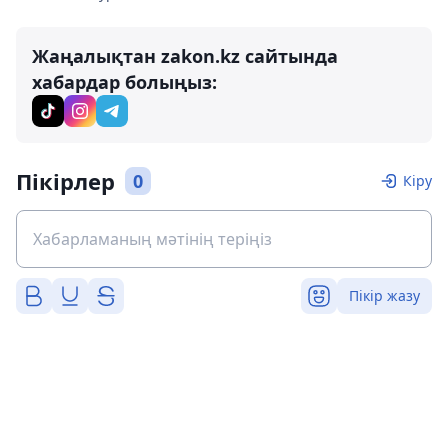
Жаңалықтан zakon.kz сайтында
хабардар болыңыз:
Пікірлер
0
Кіру
Пікір жазу