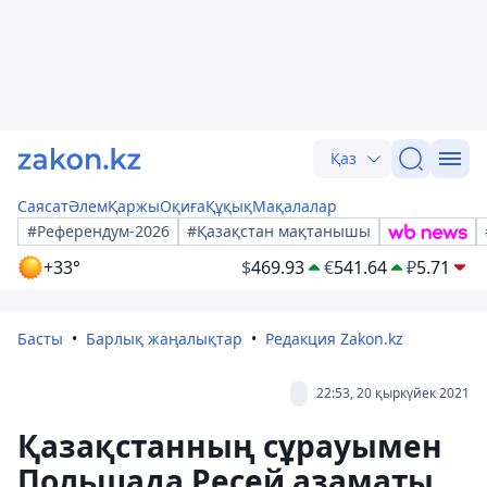
Қаз
Саясат
Әлем
Қаржы
Оқиға
Құқық
Мақалалар
#Референдум-2026
#Қазақстан мақтанышы
+33°
$
469.93
€
541.64
₽
5.71
Басты
Барлық жаңалықтар
Редакция Zakon.kz
22:53, 20 қыркүйек 2021
Қазақстанның сұрауымен
Польшада Ресей азаматы