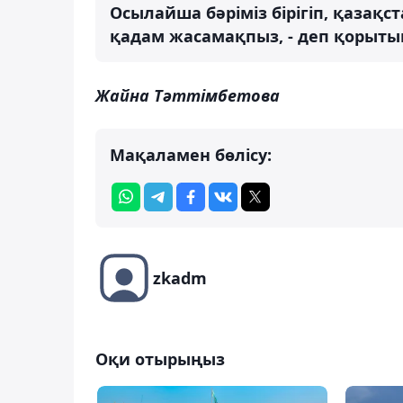
Осылайша бәріміз бірігіп, қазақс
қадам жасамақпыз, - деп қорыт
Жайна Тәттімбетова
Мақаламен бөлісу:
zkadm
Оқи отырыңыз