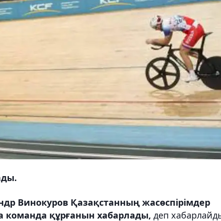
ады.
ндр Винокуров Қазақстанның жасөспірімдер
 команда құрғанын хабарлады,
деп хабарлайд