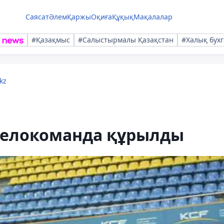
Саясат
Әлем
Қаржы
Оқиға
Құқық
Мақалалар
#Қазақмыс
#Салыстырмалы Қазақстан
#Халық бухг
kz
велокоманда құрылды