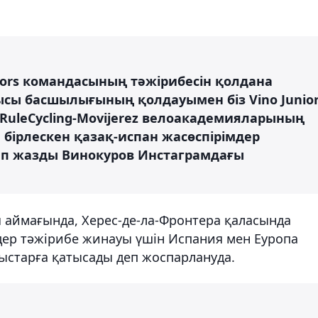
tors командасының тәжірибесін қолдана
ысы басшылығының қолдауымен біз Vino Junio
y/RuleCycling-Movijerez велоакадемияларының
 бірлескен қазақ-испан жасөспірімдер
еп жазды Винокуров Инстаграмдағы
аймағында, Херес-де-ла-Фронтера қаласында
дер тәжірибе жинауы үшін Испания мен Еуропа
рыстарға қатысады деп жоспарлануда.