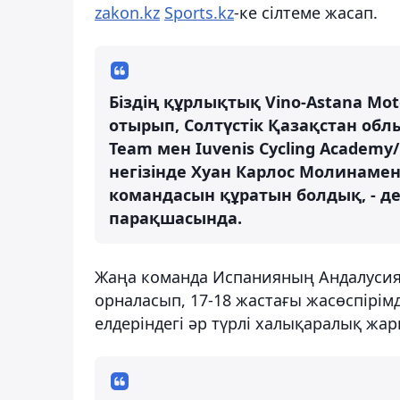
zakon.kz
Sports.kz
-ке сілтеме жасап.
Біздің құрлықтық Vino-Astana Mo
отырып, Солтүстік Қазақстан обл
Team мен Iuvenis Cycling Academ
негізінде Хуан Карлос Молинамен
командасын құратын болдық, - д
парақшасында.
Жаңа команда Испанияның Андалусия 
орналасып, 17-18 жастағы жасөспірім
елдеріндегі әр түрлі халықаралық жа