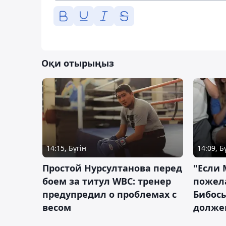
Оқи отырыңыз
14:15, Бүгін
14:09, Б
Простой Нурсултанова перед
"Если 
боем за титул WBC: тренер
пожел
предупредил о проблемах с
Бибосы
весом
должен