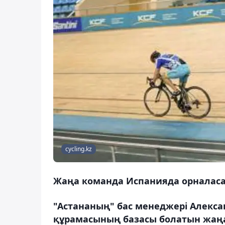
cycling.kz
Жаңа команда Испанияда орналас
"Астананың" бас менеджері Алекса
құрамасының базасы болатын жаңа