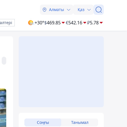
Алматы
Қаз
+30°
$
469.85
€
542.16
₽
5.78
алтері
Соңғы
Танымал