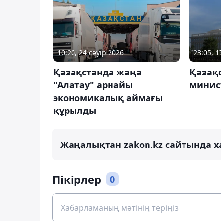
10:20, 24 сәуір 2026
23:05, 
Қазақстанда жаңа
Қазақс
"Алатау" арнайы
минис
экономикалық аймағы
құрылды
Жаңалықтан zakon.kz сайтында х
Пікірлер
0