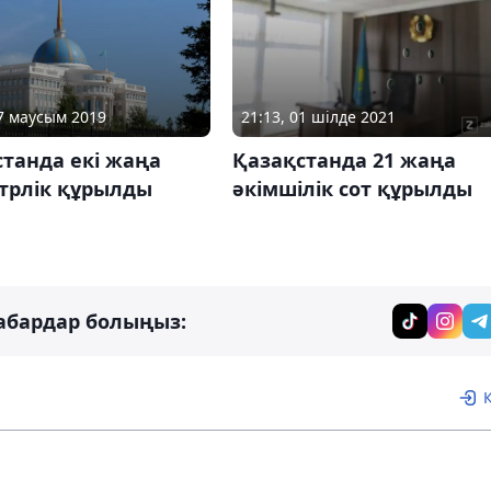
17 маусым 2019
21:13, 01 шілде 2021
танда екі жаңа
Қазақстанда 21 жаңа
трлік құрылды
әкімшілік сот құрылды
абардар болыңыз: