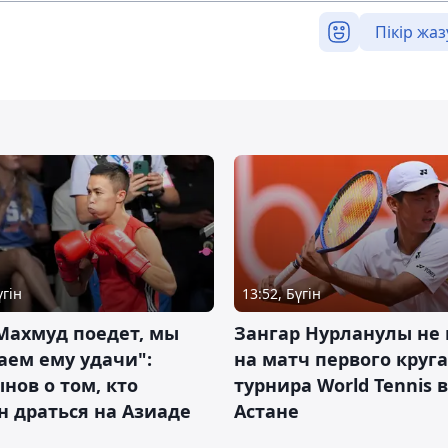
Пікір жаз
үгін
13:52, Бүгін
Махмуд поедет, мы
Зангар Нурланулы не
аем ему удачи":
на матч первого круга
нов о том, кто
турнира World Tennis в
 драться на Азиаде
Астане