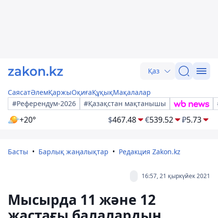
Қаз
Саясат
Әлем
Қаржы
Оқиға
Құқық
Мақалалар
#Референдум-2026
#Қазақстан мақтанышы
+20°
$
467.48
€
539.52
₽
5.73
Басты
Барлық жаңалықтар
Редакция Zakon.kz
16:57, 21 қыркүйек 2021
Мысырда 11 және 12
жастағы балалардың