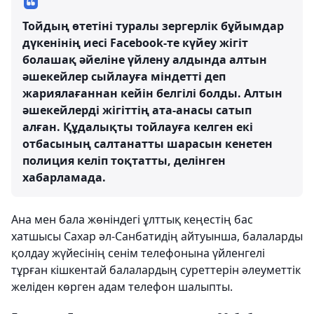
Тойдың өтетіні туралы зергерлік бұйымдар
дүкенінің иесі Facebook-те күйеу жігіт
болашақ әйеліне үйлену алдында алтын
әшекейлер сыйлауға міндетті деп
жариялағаннан кейін белгілі болды. Алтын
әшекейлерді жігіттің ата-анасы сатып
алған. Құдалықты тойлауға келген екі
отбасының салтанатты шарасын кенетен
полиция келіп тоқтатты, делінген
хабарламада.
Ана мен бала жөніндегі ұлттық кеңестің бас
хатшысы Сахар әл-Санбатидің айтуынша, балаларды
қолдау жүйесінің сенім телефонына үйленгелі
тұрған кішкентай балалардың суреттерін әлеуметтік
желіден көрген адам телефон шалыпты.