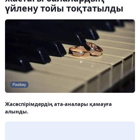
үйлену тойы тоқтатылды
Pixabay
Жасөспірімдердің ата-аналары қамауға
алынды.