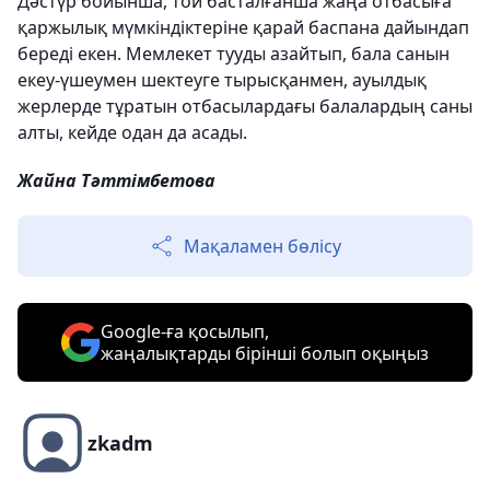
Дәстүр бойынша, той басталғанша жаңа отбасыға
қаржылық мүмкіндіктеріне қарай баспана дайындап
береді екен. Мемлекет тууды азайтып, бала санын
екеу-үшеумен шектеуге тырысқанмен, ауылдық
жерлерде тұратын отбасылардағы балалардың саны
алты, кейде одан да асады.
Жайна Тәттімбетова
Мақаламен бөлісу
Google-ға қосылып,
жаңалықтарды бірінші болып оқыңыз
zkadm