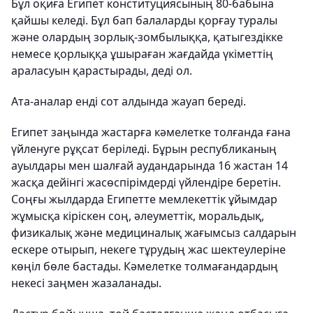
Бұл оқиға Египет конституциясының 80-бабына
қайшы келеді. Бұл бап балаларды қорғау туралы
және олардың зорлық-зомбылыққа, қатыгездікке
немесе қорлыққа ұшыраған жағдайда үкіметтің
араласуын қарастырады, деді ол.
Ата-аналар енді сот алдында жауап береді.
Египет заңында жастарға кәмелетке толғанда ғана
үйленуге рұқсат беріледі. Бұрын республиканың
ауылдары мен шалғай аудандарында 16 жастан 14
жасқа дейінгі жасөспірімдерді үйлендіре беретін.
Соңғы жылдарда Египетте мемлекеттік ұйымдар
жұмысқа кіріскен соң, әлеуметтік, моральдық,
физикалық және медициналық жағымсыз салдарын
ескере отырып, некеге тұрудың жас шектеулеріне
көңіл бөле бастады. Кәмелетке толмағандардың
некесі заңмен жазаланады.