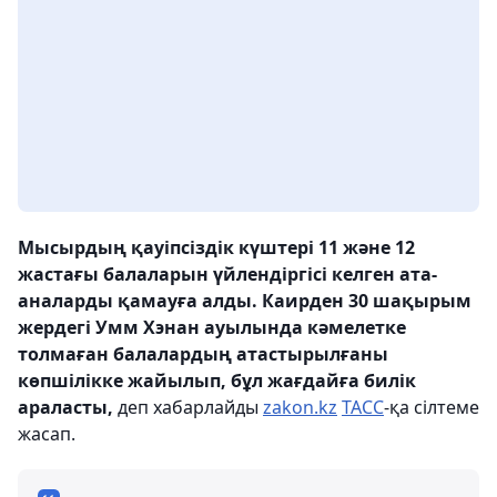
Мысырдың қауіпсіздік күштері 11 және 12
жастағы балаларын үйлендіргісі келген ата-
аналарды қамауға алды. Каирден 30 шақырым
жердегі Умм Хэнан ауылында кәмелетке
толмаған балалардың атастырылғаны
көпшілікке жайылып, бұл жағдайға билік
араласты,
деп хабарлайды
zakon.kz
ТАСС
-қа сілтеме
жасап.