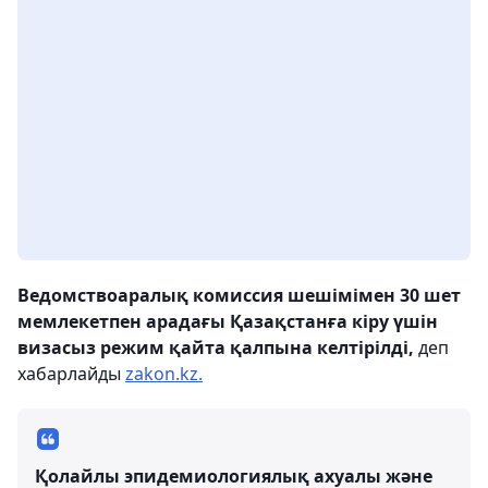
Ведомствоаралық комиссия шешімімен 30 шет
мемлекетпен арадағы Қазақстанға кіру үшін
визасыз режим қайта қалпына келтірілді,
деп
хабарлайды
zakon.kz.
Қолайлы эпидемиологиялық ахуалы және