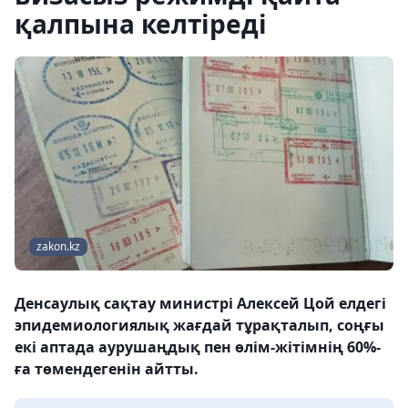
қалпына келтіреді
zakon.kz
Денсаулық сақтау министрі Алексей Цой елдегі
эпидемиологиялық жағдай тұрақталып, соңғы
екі аптада аурушаңдық пен өлім-жітімнің 60%-
ға төмендегенін айтты.