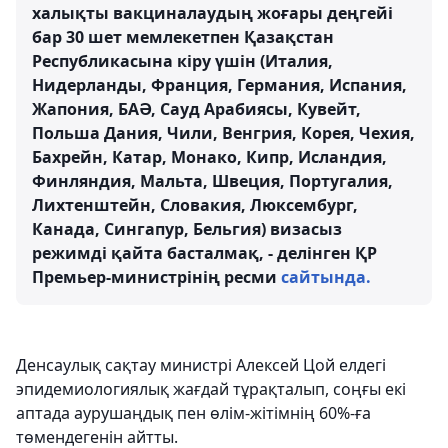
халықты вакциналаудың жоғары деңгейі
бар 30 шет мемлекетпен Қазақстан
Республикасына кіру үшін (Италия,
Нидерланды, Франция, Германия, Испания,
Жапония, БАӘ, Сауд Арабиясы, Кувейт,
Польша Дания, Чили, Венгрия, Корея, Чехия,
Бахрейн, Катар, Монако, Кипр, Исландия,
Финляндия, Мальта, Швеция, Португалия,
Лихтенштейн, Словакия, Люксембург,
Канада, Сингапур, Бельгия) визасыз
режимді қайта басталмақ, - делінген ҚР
Премьер-министрінің ресми
сайтында.
Денсаулық сақтау министрі Алексей Цой елдегі
эпидемиологиялық жағдай тұрақталып, соңғы екі
аптада аурушаңдық пен өлім-жітімнің 60%-ға
төмендегенін айтты.