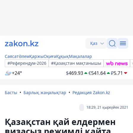
Қаз
Саясат
Әлем
Қаржы
Оқиға
Құқық
Мақалалар
#Референдум-2026
#Қазақстан мақтанышы
+24°
$
469.93
€
541.64
₽
5.71
Басты
Барлық жаңалықтар
Редакция Zakon.kz
18:29, 21 қыркүйек 2021
Қазақстан қай елдермен
визасыз режимді қайта