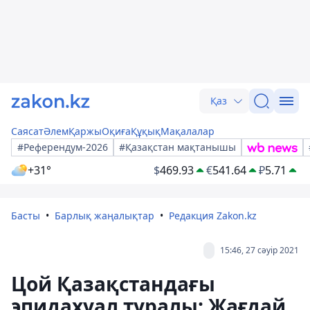
Қаз
Саясат
Әлем
Қаржы
Оқиға
Құқық
Мақалалар
#Референдум-2026
#Қазақстан мақтанышы
+31°
$
469.93
€
541.64
₽
5.71
Басты
Барлық жаңалықтар
Редакция Zakon.kz
15:46, 27 сәуір 2021
Цой Қазақстандағы
эпидахуал туралы: Жағдай