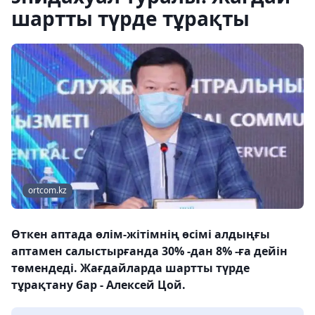
шартты түрде тұрақты
ortcom.kz
Өткен аптада өлім-жітімнің өсімі алдыңғы
аптамен салыстырғанда 30% -дан 8% -ға дейін
төмендеді. Жағдайларда шартты түрде
тұрақтану бар - Алексей Цой.