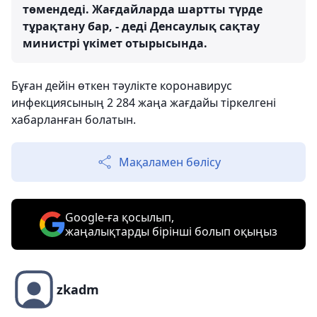
төмендеді. Жағдайларда шартты түрде
тұрақтану бар, - деді Денсаулық сақтау
министрі үкімет отырысында.
Бұған дейін өткен тәулікте коронавирус
инфекциясының 2 284 жаңа жағдайы тіркелгені
хабарланған болатын.
Мақаламен бөлісу
Google-ға қосылып,
жаңалықтарды бірінші болып оқыңыз
zkadm