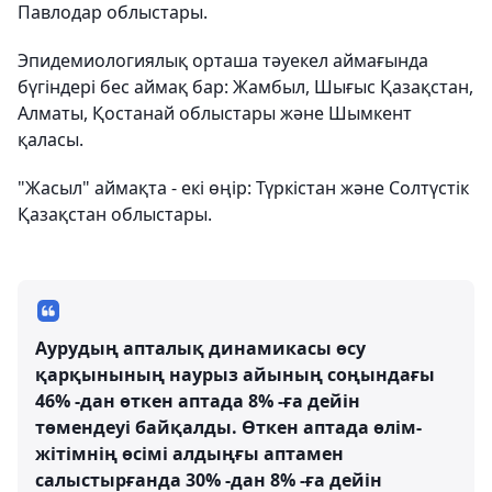
Павлодар облыстары.
Эпидемиологиялық орташа тәуекел аймағында
бүгіндері бес аймақ бар: Жамбыл, Шығыс Қазақстан,
Алматы, Қостанай облыстары және Шымкент
қаласы.
"Жасыл" аймақта - екі өңір: Түркістан және Солтүстік
Қазақстан облыстары.
Аурудың апталық динамикасы өсу
қарқынының наурыз айының соңындағы
46% -дан өткен аптада 8% -ға дейін
төмендеуі байқалды. Өткен аптада өлім-
жітімнің өсімі алдыңғы аптамен
салыстырғанда 30% -дан 8% -ға дейін