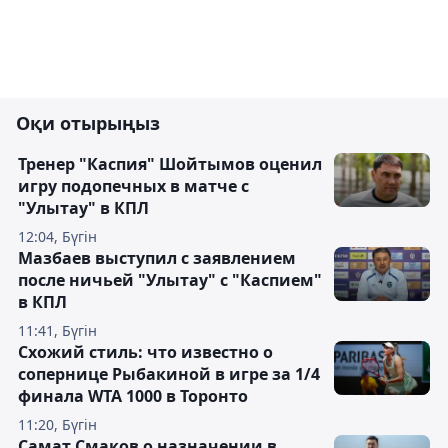
Оқи отырыңыз
Тренер "Каспия" Шойтымов оценил
игру подопечных в матче с
"Улытау" в КПЛ
12:04, Бүгін
Мазбаев выступил с заявлением
после ничьей "Улытау" с "Каспием"
в КПЛ
11:41, Бүгін
Схожий стиль: что известно о
сопернице Рыбакиной в игре за 1/4
финала WTA 1000 в Торонто
11:20, Бүгін
Самат Смаков о назначении в