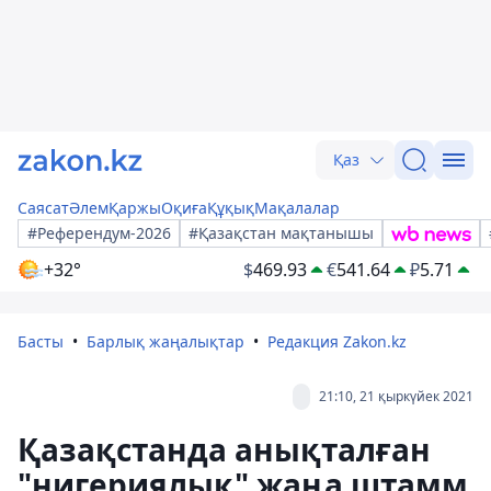
Қаз
Саясат
Әлем
Қаржы
Оқиға
Құқық
Мақалалар
#Референдум-2026
#Қазақстан мақтанышы
+32°
$
469.93
€
541.64
₽
5.71
Басты
Барлық жаңалықтар
Редакция Zakon.kz
21:10, 21 қыркүйек 2021
Қазақстанда анықталған
"нигериялық" жаңа штамм