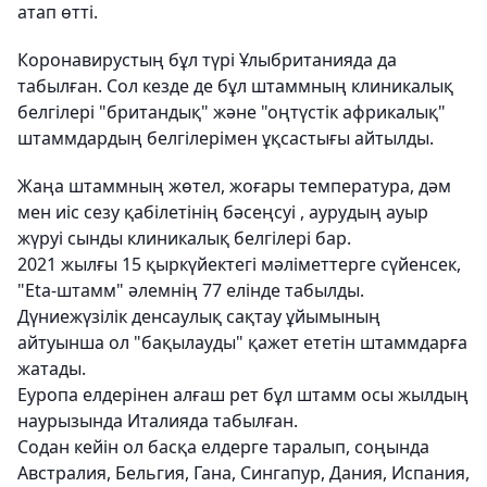
атап өтті.
Коронавирустың бұл түрі Ұлыбританияда да
табылған. Сол кезде де бұл штаммның клиникалық
белгілері "британдық" және "оңтүстік африкалық"
штаммдардың белгілерімен ұқсастығы айтылды.
Жаңа штаммның жөтел, жоғары температура, дәм
мен иіс сезу қабілетінің бәсеңсуі , аурудың ауыр
жүруі сынды клиникалық белгілері бар.
2021 жылғы 15 қыркүйектегі мәліметтерге сүйенсек,
"Eta-штамм" әлемнің 77 елінде табылды.
Дүниежүзілік денсаулық сақтау ұйымының
айтуынша ол "бақылауды" қажет ететін штаммдарға
жатады.
Еуропа елдерінен алғаш рет бұл штамм осы жылдың
наурызында Италияда табылған.
Содан кейін ол басқа елдерге таралып, соңында
Австралия, Бельгия, Гана, Сингапур, Дания, Испания,