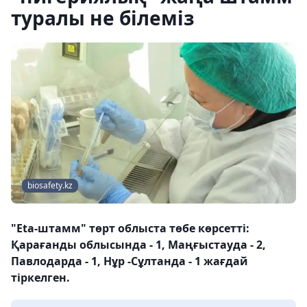
туралы не білеміз
biosafety.kz
"Eta-штамм" төрт облыста төбе көрсетті:
Қарағанды облысында - 1, Маңғыстауда - 2,
Павлодарда - 1, Нұр -Сұлтанда - 1 жағдай
тіркелген.