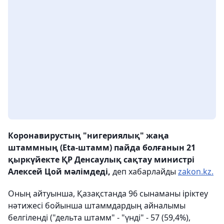
Коронавирустың "нигериялық" жаңа
штаммның (Etа-штамм) пайда болғанын 21
қыркүйекте ҚР Денсаулық сақтау министрі
Алексей Цой мәлімдеді,
деп хабарлайды
zakon.kz.
Оның айтуынша, Қазақстанда 96 сынаманы іріктеу
нәтижесі бойынша штаммдардың айналымы
белгіленді ("дельта штамм" - "үнді" - 57 (59,4%),