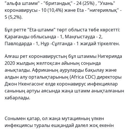
"альфа штамм" - "британдық" - 24 (25%) , "Ухань"
коронавирусы - 10 (10,4%) және Eta - "нигериялық" -
5 (5,2%).
Бұл ретте "Eta-штамм" төрт облыста төбе көрсетті:
Қарағанды облысында - 1, Маңғыстауда - 2,
Павлодарда - 1, Нұр -Сұлтанда - 1 жағдай тіркелген.
Алғаш рет коронавирустың бұл штаммы Нигерияда
2020 жылдың желтоқсан айының соңында
анықталды. Африканың ауруларды бақылау және
алдын алу орталықтарының (Africa CDC) директоры
Джон Нкенгасонг елде коронавирус инфекциялар
санының артуы аясында жаңа штамм анықталғанын
хабарлады.
Сонымен қатар, ол жаңа мутацияның үлкен
инфекциясы туралы ешқандай дәлел жоқ екенін