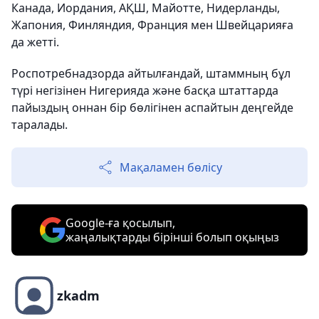
Канада, Иордания, АҚШ, Майотте, Нидерланды,
Жапония, Финляндия, Франция мен Швейцарияға
да жетті.
Роспотребнадзорда айтылғандай, штаммның бұл
түрі негізінен Нигерияда және басқа штаттарда
пайыздың оннан бір бөлігінен аспайтын деңгейде
таралады.
Мақаламен бөлісу
Google-ға қосылып,
жаңалықтарды бірінші болып оқыңыз
zkadm