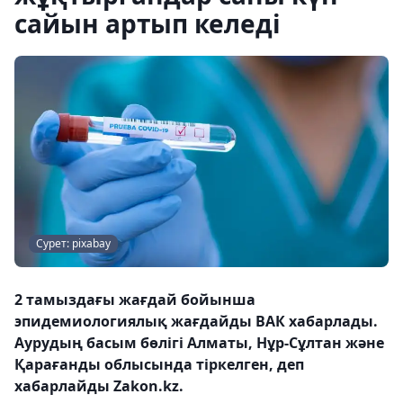
сайын артып келеді
Сурет: pixabay
2 тамыздағы жағдай бойынша
эпидемиологиялық жағдайды ВАК хабарлады.
Аурудың басым бөлігі Алматы, Нұр-Сұлтан және
Қарағанды ​​облысында тіркелген, деп
хабарлайды Zakon.kz.