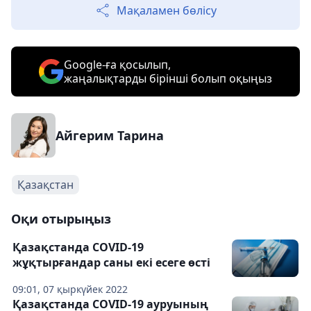
Мақаламен бөлісу
Google-ға қосылып,
жаңалықтарды бірінші болып оқыңыз
Айгерим Тарина
Қазақстан
Оқи отырыңыз
Қазақстанда COVID-19
жұқтырғандар саны екі есеге өсті
09:01, 07 қыркүйек 2022
Қазақстанда COVID-19 ауруының