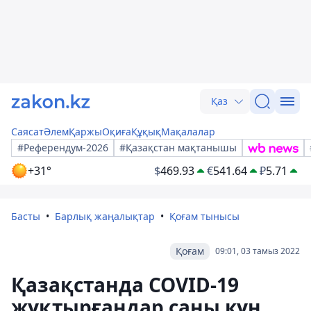
Қаз
Саясат
Әлем
Қаржы
Оқиға
Құқық
Мақалалар
#Референдум-2026
#Қазақстан мақтанышы
+31°
$
469.93
€
541.64
₽
5.71
Басты
Барлық жаңалықтар
Қоғам тынысы
Қоғам
09:01, 03 тамыз 2022
Қазақстанда COVID-19
жұқтырғандар саны күн