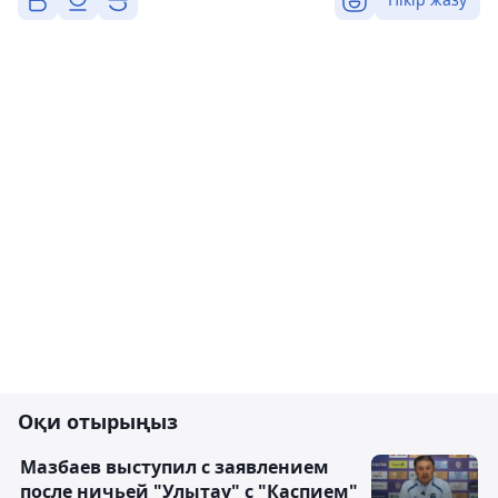
Оқи отырыңыз
Мазбаев выступил с заявлением
после ничьей "Улытау" с "Каспием"