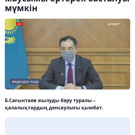
мүмкін
видеодан кадр
Б.Сағынтаев жылуды беру туралы –
қалалықтардың денсаулығы қымбат.