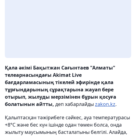
Қала әкімі Бақытжан Сағынтаев "Алматы"
телеарнасындағы Akimat Live
бағдарламасының тікелей эфирінде қала
тұрғындарының сұрақтарына жауап бере
отырып, жылуды мерзімінен бұрын қосуға
болатынын айтты,
деп хабарлайды
zakon.kz
.
Қалыптасқан тәжірибеге сәйкес, ауа температурасы
+8°C және бес күн ішінде одан төмен болса, онда
жылыту маусымының басталатыны белгілі. Алайда,