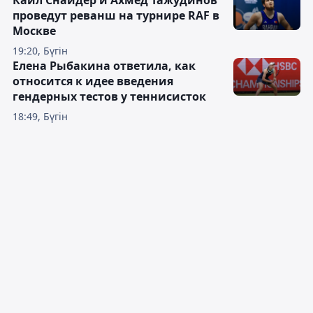
Кайл Снайдер и Ахмед Тажудинов
проведут реванш на турнире RAF в
Москве
19:20, Бүгін
Елена Рыбакина ответила, как
относится к идее введения
гендерных тестов у теннисисток
18:49, Бүгін