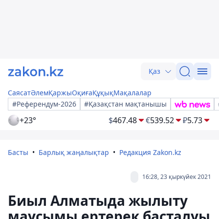
Қаз
Саясат
Әлем
Қаржы
Оқиға
Құқық
Мақалалар
#Референдум-2026
#Қазақстан мақтанышы
+23°
$
467.48
€
539.52
₽
5.73
Басты
Барлық жаңалықтар
Редакция Zakon.kz
16:28, 23 қыркүйек 2021
Биыл Алматыда жылыту
маусымы ертерек басталуы