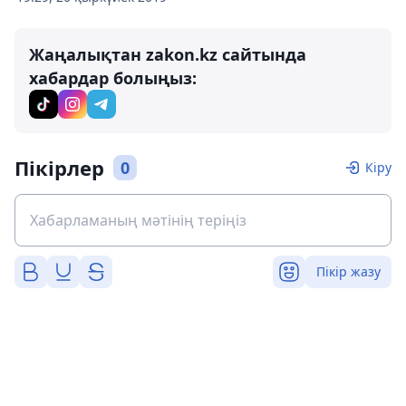
Жаңалықтан zakon.kz сайтында
хабардар болыңыз:
Пікірлер
0
Кіру
Пікір жазу