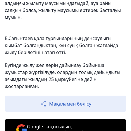
алдыңғы жылыту маусымындағыдай, ауа райы
салқын болса, жылыту маусымы ертерек басталуы
мүмкін.
Б.Сағынтаев қала тұрғындарының денсаулығы
қымбат болғандықтан, күн суық болған жағдайда
жылу берілетінін атап өтті.
Бүгінде жылу желілерін дайындау бойынша
жұмыстар жүргізілуде, олардың толық дайындығы
ағымдағы жылдың 25 қыркүйегіне дейін
жоспарланған.
Мақаламен бөлісу
Google-ға қосылып,