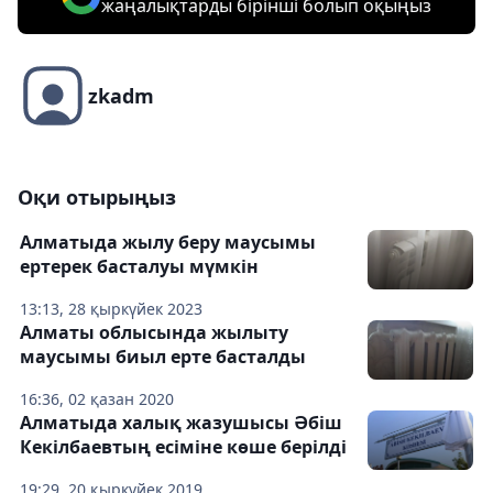
жаңалықтарды бірінші болып оқыңыз
zkadm
Оқи отырыңыз
Алматыда жылу беру маусымы
ертерек басталуы мүмкін
13:13, 28 қыркүйек 2023
Алматы облысында жылыту
маусымы биыл ерте басталды
16:36, 02 қазан 2020
Алматыда халық жазушысы Әбіш
Кекілбаевтың есіміне көше берілді
19:29, 20 қыркүйек 2019