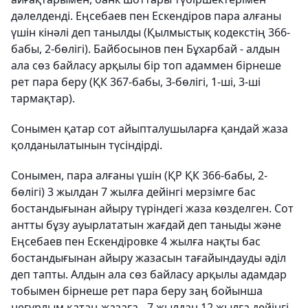
дәлелденді. Еңсебаев пен Ескендіров пара алғаны
үшін кінәлі деп танылды (Қылмыстық кодекстің 366-
бабы, 2-бөлігі). Байбосынов пен Бұхарбай - алдын
ала сөз байласу арқылы бір топ адаммен бірнеше
рет пара беру (ҚК 367-бабы, 3-бөлігі, 1-ші, 3-ші
тармақтар).
Сонымен қатар сот айыпталушыларға қандай жаза
қолданылатынын түсіндірді.
Сонымен, пара алғаны үшін (ҚР ҚК 366-бабы, 2-
бөлігі) 3 жылдан 7 жылға дейінгі мерзімге бас
бостандығынан айыру түріндегі жаза көзделген. Сот
антты бұзу ауырлататын жағдай деп таныды және
Еңсебаев пен Ескендіровке 4 жылға нақты бас
бостандығынан айыру жазасын тағайындауды әділ
деп тапты. Алдын ала сөз байласу арқылы адамдар
тобымен бірнеше рет пара беру заң бойынша
неғұрлым қатаң жазаға - 7 жылдан 12 жылға дейінгі