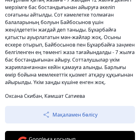
мерзімге бас бостандығынан айыруға әкеліп
соғатыны айтылды. Сот кәмелетке толмаған
балаларының болуын Байбосынов үшін
жеңілдететін жағдай деп таныды. Бұхарбайға
қатысты ауырлататын мән-жайлар жоқ. Осыны
ескере отырып, Байбосынов пен Бұхарбайға заңмен
белгіленген ең төменгі жаза тағайындалды - 7 жылға
бас бостандығынан айыру. Сотталушылар үкім
жарияланғаннан кейін қамауға алынды. Барлығы
өмір бойына мемлекеттік қызмет атқару құқығынан
айырылды. Үкім заңды күшіне енген жоқ.
Оксана Скибан, Кәмшат Сатиева
Мақаламен бөлісу
Google-ға қосылып,