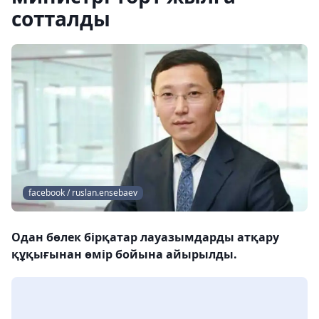
сотталды
facebook / ruslan.ensebaev
Одан бөлек бірқатар лауазымдарды атқару
құқығынан өмір бойына айырылды.