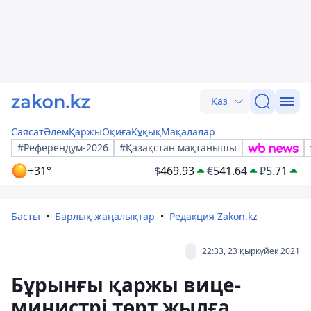
Қаз
Саясат
Әлем
Қаржы
Оқиға
Құқық
Мақалалар
#Референдум-2026
#Қазақстан мақтанышы
+31°
$
469.93
€
541.64
₽
5.71
Басты
Барлық жаңалықтар
Редакция Zakon.kz
22:33, 23 қыркүйек 2021
Бұрынғы қаржы вице-
министрі төрт жылға