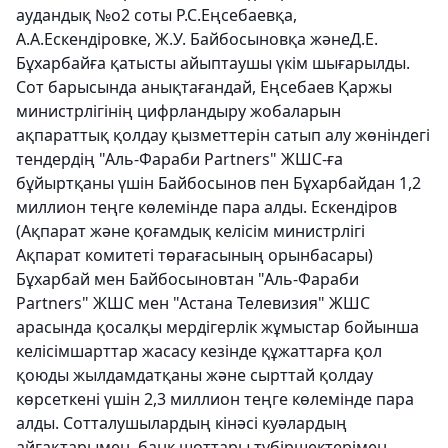
аудандық №o2 соты
Р.С.
Еңсебаевқа,
А.А.Ескендіровке, Ж.У. Байбосыновқа жәнеД.Е.
Бұхарбайға қатысты айыптаушы үкім шығарылды.
Сот барысында анықтағандай, Еңсебаев Қаржы
министрлігінің цифрландыру жобаларын
ақпараттық қолдау қызметтерін сатып алу жөніндегі
тендердің "Аль-Фараби Partners" ЖШС-ға
бұйыртқаны үшін Байбосынов пен Бұхарбайдан 1,2
миллион теңге көлемінде пара алды. Ескендіров
(Ақпарат және қоғамдық келісім министрлігі
Ақпарат комитеті төрағасының орынбасары)
Бұхарбай мен Байбосыновтан "Аль-Фараби
Partners" ЖШС мен
"Астана Телевизия" ЖШС
арасында
қосалқы мердігерлік жұмыстар бойынша
келісімшарттар жасасу кезінде құжаттарға қол
қоюды жылдамдатқаны және сырттай қолдау
көрсеткені үшін 2,3 миллион теңге көлемінде пара
алды. Сотталушылардың кінәсі куәлардың
айғақтарымен, банк шоттары түбіршектерімен