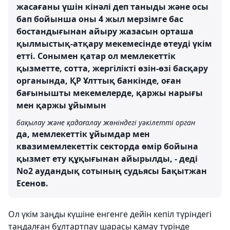
жасағаны үшін кінәлі деп таныды және осы
бап бойынша оны 4 жыл мерзімге бас
бостандығынан айыру жазасын орташа
қылмыстық-атқару мекемесінде өтеуді үкім
етті. Сонымен қатар ол мемлекеттік
қызметте, сотта, жергілікті өзін-өзі басқару
органында, ҚР Ұлттық банкінде, оған
бағынышты мекемелерде, қаржы нарығы
мен қаржы ұйымын
бақылау және қадағалау жөніндегі уәкілетті орган
да, мемлекеттік ұйымдар мен
квазимемлекеттік секторда өмір бойына
қызмет ету құқығынан айырылды, - деді
No2 аудандық сотының судьясы Бақытжан
Есенов.
Ол үкім заңды күшіне енгенге дейін кепіл түріндегі
таңдалған
бұлтартпау шарасы
қамау түрінде