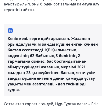
ауыстырылып, оны бірден сот залында қамауға алу
керектігін айтты.
Кепіл кепілгерге қайтарылсын. Жазаның
орындалуы үкім заңды күшіне енген күннен
бастап есептеледі. ҚР Қылмыстық
кодексінің 62-бабының 3-бөлігінің 2-
тармағына сәйкес, бас бостандығынан
айыру түріндегі жазаның мерзімі 2021
жылдың 23 қыркүйегінен бастап, яғни үкім
заңды күшіне енгенге дейін қамауда ұстау
уақытымен есептеледі, - деп түсіндірді
судья.
Сотта атап көрсетілгендей, Нұр-Сұлтан қаласы Есіл