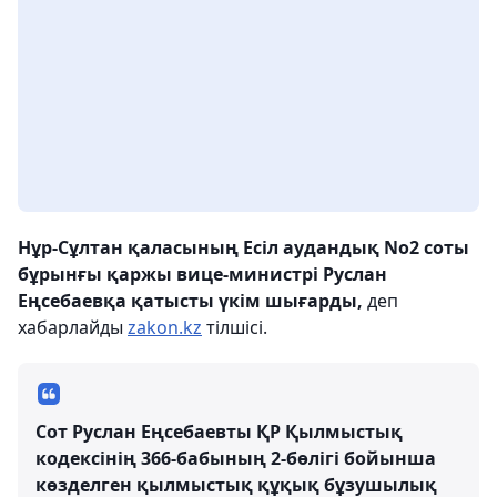
Нұр-Сұлтан қаласының Есіл аудандық
No2
соты
бұрынғы қаржы вице-министрі Руслан
Еңсебаевқа қатысты үкім шығарды,
деп
хабарлайды
zakon.kz
тілшісі.
Сот Руслан Еңсебаевты ҚР Қылмыстық
кодексінің 366-бабының 2-бөлігі бойынша
көзделген қылмыстық құқық бұзушылық