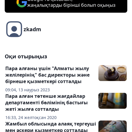
жаңалықтарды бірінші болып оқыңыз
zkadm
Оқи отырыңыз
Пара алғаны үшін "Алматы жылу
желілерінің" бас директоры және
бірнеше қызметкері сотталды
09:04, 13 наурыз 2023
Пара алған төтенше жағдайлар
департаменті бөлімінің бастығы
жеті жылға сотталды
16:33, 24 желтоқсан 2020
Жамбыл облысында алаяқ тергеуші
мен әскери қызметкер сотталды