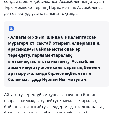
сондай шешім қабылданса, Ассамблеяның атауын
Түркі мемлекеттерінің Парламенттік Ассамблеясы
деп өзгертуді ұсынатынына тоқталды.
- Алдағы бір жыл ішінде біз қалыптасқан
мұрагерлікті сақтай отырып, елдеріміздің
арасындағы байланысты одан әрі
тереңдету, парламентаралық
ынтымақтастықты нығайту, Ассамблея
аясын кеңейту және халықаралық беделін
арттыру жолында бірлесе еңбек ететін
боламыз, - деді Нұрлан Нығматулин.
Айта кету керек, ұйым құрылған күннен бастап,
өзара іс-қимылды күшейтуге, мемлекетаралық
байланысты нығайтуға, елдеріміздің халықаралық
беделін арттыруға, аймақтық қауіпсіздікті