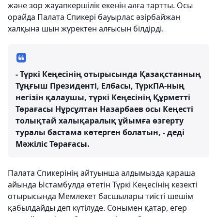
және зор жауапкершілік екенін алға тартты. Осы
орайда Палата Спикері бауырлас әзірбайжан
халқына шын жүректен алғысын білдірді.
- Түркі Кеңесінің отырысында Қазақстанның
Тұңғыш Президенті, Елбасы, ТүркПА-ның
негізін қалаушы, түркі Кеңесінің Құрметті
Төрағасы Нұрсұлтан Назарбаев осы Кеңесті
толықтай халықаралық ұйымға өзгерту
туралы бастама көтерген болатын, - деді
Мәжіліс Төрағасы.
Палата Спикерінің айтуынша алдымызда қараша
айында Ыстамбулда өтетін Түркі Кеңесінің кезекті
отырысында Мемлекет басшылары тиісті шешім
қабылдайды деп күтілуде. Сонымен қатар, егер