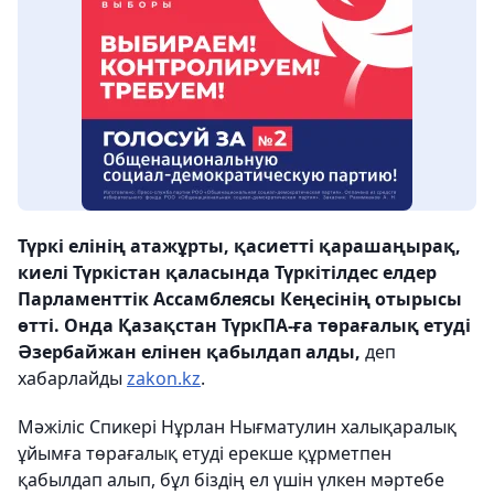
Түркі елінің атажұрты, қасиетті қарашаңырақ,
киелі Түркістан қаласында Түркітілдес елдер
Парламенттік Ассамблеясы Кеңесінің отырысы
өтті. Онда Қазақстан ТүркПА-ға төрағалық етуді
Әзербайжан елінен қабылдап алды,
деп
хабарлайды
zakon.kz
.
Мәжіліс Спикері Нұрлан Нығматулин халықаралық
ұйымға төрағалық етуді ерекше құрметпен
қабылдап алып, бұл біздің ел үшін үлкен мәртебе