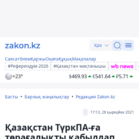
Қаз
Саясат
Әлем
Қаржы
Оқиға
Құқық
Мақалалар
#Референдум-2026
#Қазақстан мақтанышы
+23°
$
469.93
€
541.64
₽
5.71
Басты
Барлық жаңалықтар
Редакция Zakon.kz
17:13, 28 қыркүйек 2021
Қазақстан ТүркПА-ға
төрағалықты қабылдап