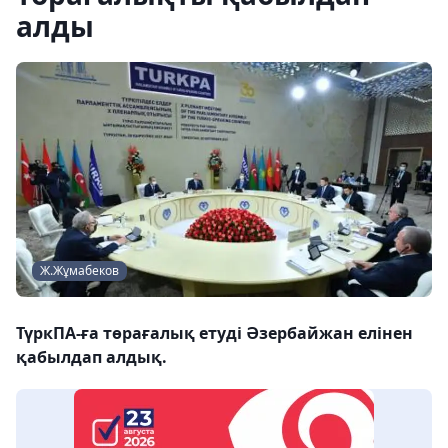
алды
Ж.Жұмабеков
ТүркПА-ға төрағалық етуді Әзербайжан елінен
қабылдап алдық.