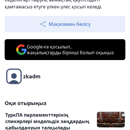
қамтамасыз етуге үлкен үлес қосып келеді.
Мақаламен бөлісу
Google-ға қосылып,
жаңалықтарды бірінші болып оқыңыз
zkadm
Оқи отырыңыз
ТүркПА парламенттерінің
спикерлері модельдік заңдардың
қабылдануын талқылады