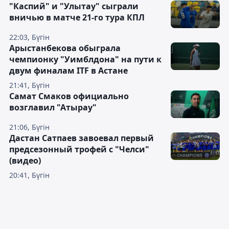
"Каспий" и "Улытау" сыграли
вничью в матче 21-го тура КПЛ
22:03, Бүгін
Арыстанбекова обыграла
чемпионку "Уимблдона" на пути к
двум финалам ITF в Астане
21:41, Бүгін
Самат Смаков официально
возглавил "Атырау"
21:06, Бүгін
Дастан Сатпаев завоевал первый
предсезонный трофей с "Челси"
(видео)
20:41, Бүгін