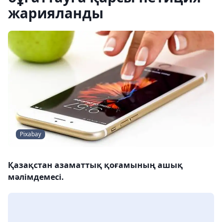
жарияланды
Pixabay
Қазақстан азаматтық қоғамының ашық
мәлімдемесі.