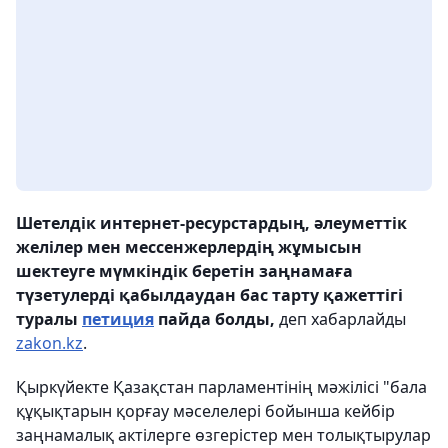
Шетелдік интернет-ресурстардың, әлеуметтік
желілер мен мессенжерлердің жұмысын
шектеуге мүмкіндік беретін заңнамаға
түзетулерді қабылдаудан бас тарту қажеттігі
туралы
петиция
пайда болды,
деп хабарлайды
zakon.kz
.
Қыркүйекте Қазақстан парламентінің мәжілісі "бала
құқықтарын қорғау мәселелері бойынша кейбір
заңнамалық актілерге өзгерістер мен толықтырулар