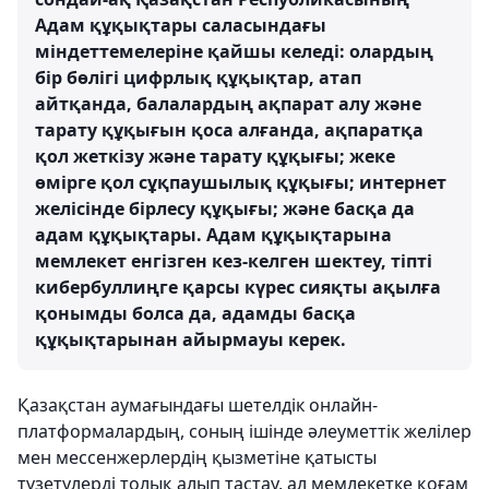
Адам құқықтары саласындағы
міндеттемелеріне қайшы келеді: олардың
бір бөлігі цифрлық құқықтар, атап
айтқанда, балалардың ақпарат алу және
тарату құқығын қоса алғанда, ақпаратқа
қол жеткізу және тарату құқығы; жеке
өмірге қол сұқпаушылық құқығы; интернет
желісінде бірлесу құқығы; және басқа да
адам құқықтары. Адам құқықтарына
мемлекет енгізген кез-келген шектеу, тіпті
кибербуллиңге қарсы күрес сияқты ақылға
қонымды болса да, адамды басқа
құқықтарынан айырмауы керек.
Қазақстан аумағындағы шетелдік онлайн-
платформалардың, соның ішінде әлеуметтік желілер
мен мессенжерлердің қызметіне қатысты
түзетулерді толық алып тастау, ал мемлекетке қоғам