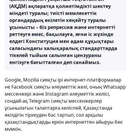
(АҚДМ) ақпаратқа қолжетімдікті шектеу
міндеті туралы; тиісті мемлекеттік
органдардың өкілетін кеңейту туралы
ұсынысты – біз репрессив және интернетті
реттеуге емес, бақылауға, яғни іс жүзінде
елдегі Конституция мен адам құқықтары
саласындағы халықаралық стандарттарда
тікелей тыйым салынған цензураны
енгізуге бағытталған деп санаймыз.
Google, Mozilla сияқты ірі интернет-платформалар
не Facebook сияқты әлеуметтік желі, оның Whatsapp
мессенжері және Instagram әлеуметтік желісі,
сондай-ақ Telegram сияқты мессенжерлер
ұсынылатын талаптарға келіспей, Қазақстанда
өкілдігін тіркеуден бас тартып, сол арқылы
қазақстандықтарды еркін интернеттен айыруы бек
мүмкін.