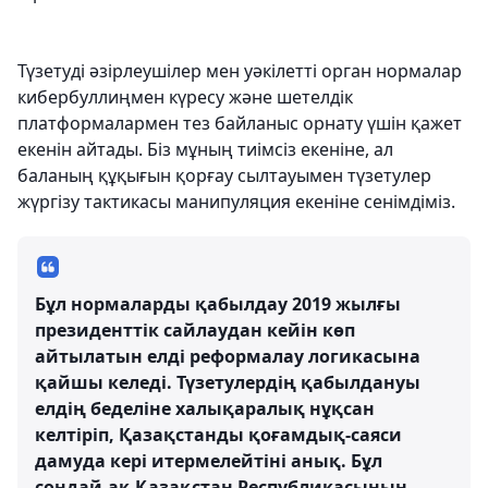
Түзетуді әзірлеушілер мен уәкілетті орган нормалар
кибербуллиңмен күресу және шетелдік
платформалармен тез байланыс орнату үшін қажет
екенін айтады. Біз мұның тиімсіз екеніне, ал
баланың құқығын қорғау сылтауымен түзетулер
жүргізу тактикасы манипуляция екеніне сенімдіміз.
Бұл нормаларды қабылдау 2019 жылғы
президенттік сайлаудан кейін көп
айтылатын елді реформалау логикасына
қайшы келеді. Түзетулердің қабылдануы
елдің беделіне халықаралық нұқсан
келтіріп, Қазақстанды қоғамдық-саяси
дамуда кері итермелейтіні анық. Бұл
сондай-ақ Қазақстан Республикасының