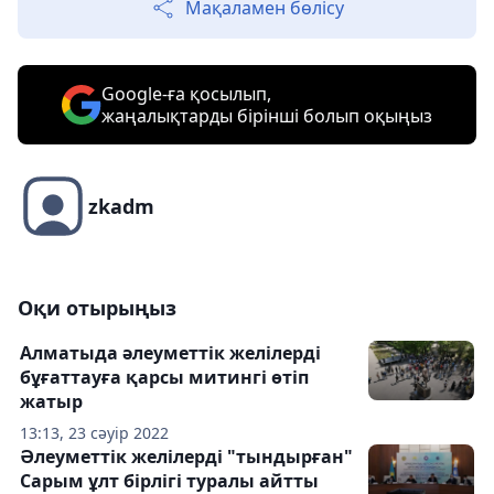
Мақаламен бөлісу
Google-ға қосылып,
жаңалықтарды бірінші болып оқыңыз
zkadm
Оқи отырыңыз
Алматыда әлеуметтік желілерді
бұғаттауға қарсы митингі өтіп
жатыр
13:13, 23 сәуір 2022
Әлеуметтік желілерді "тындырған"
Сарым ұлт бірлігі туралы айтты