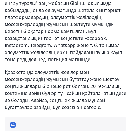
енгізу туралы" заң жобасын бірінші оқылымда
қабылдады, онда ел аумағында шетелдік интернет-
платформалардың, әлеуметтік желілердің,
мессенжерлердің жұмысын шектеуге мүмкіндік
беретін бірқатар норма қамтылған. Бұл
қазақстандық интернет-кеңістікте Facebook,
Instagram, Telegram, Whatsapp және т. б. танымал
әлеуметтік желілердің еркін пайдаланылуына қауіп
төндіреді, делінеді петиция мәтінінде.
Қазақстанда әлеуметтік желілер мен
мессенжерлердің жұмысын бұғаттау және шектеу
соңғы жылдары бірнеше рет болған. 2019 жылдың
көктеміне дейін бұл әр түн сайын қайталанатын десе
де болады. Алайда, соңғы екі жылда мұндай
бұғаттаулар азайды, бұл сөзсіз оң өзгеріс.