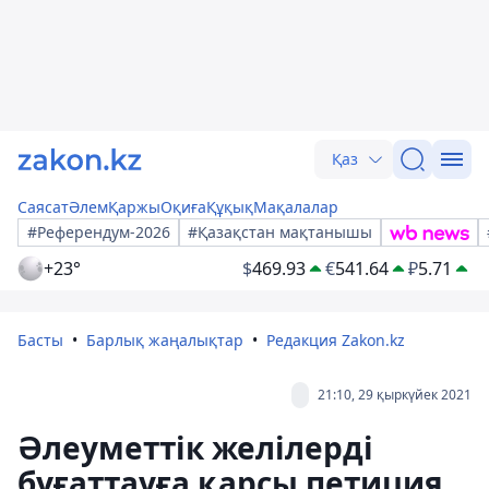
Қаз
Саясат
Әлем
Қаржы
Оқиға
Құқық
Мақалалар
#Референдум-2026
#Қазақстан мақтанышы
+23°
$
469.93
€
541.64
₽
5.71
Басты
Барлық жаңалықтар
Редакция Zakon.kz
21:10, 29 қыркүйек 2021
Әлеуметтік желілерді
бұғаттауға қарсы петиция