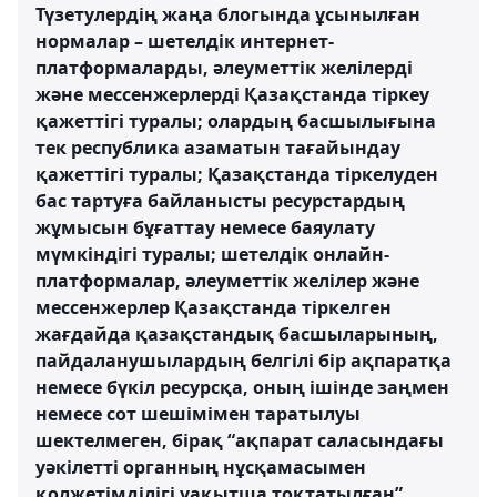
Түзетулердің жаңа блогында ұсынылған
нормалар – шетелдік интернет-
платформаларды, әлеуметтік желілерді
және мессенжерлерді Қазақстанда тіркеу
қажеттігі туралы; олардың басшылығына
тек республика азаматын тағайындау
қажеттігі туралы; Қазақстанда тіркелуден
бас тартуға байланысты ресурстардың
жұмысын бұғаттау немесе баяулату
мүмкіндігі туралы; шетелдік онлайн-
платформалар, әлеуметтік желілер және
мессенжерлер Қазақстанда тіркелген
жағдайда қазақстандық басшыларының,
пайдаланушылардың белгілі бір ақпаратқа
немесе бүкіл ресурсқа, оның ішінде заңмен
немесе сот шешімімен таратылуы
шектелмеген, бірақ “ақпарат саласындағы
уәкілетті органның нұсқамасымен
қолжетімділігі уақытша тоқтатылған”