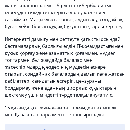
және сарапшылармен бірлесіп кибербуллиңмен
күресудің тиімді тетіктерін әзірлеу қажет деп
санаймыз. Маңыздысы - оның алдын алу, сондай-ақ
бұған дейін болған құқық бұзушылықтарды зерттеу.
Интернетті дамыту мен реттеуге қатысты осындай
бастамалардың барлығы елдің IT-қоғамдастығымен,
құқық қорғау және азаматтық қоғаммен, мүдделі
топтармен, бұл жағдайда балалар мен
жасөспірімдердің өздерінің мүддесін ескере
отырып, сондай - ақ балалардың дамып келе жатқан
қабілеттері қағидатын ескеріп, цензураны
болдырмау және адамның цифрлық құқықтарын
шектемеу үшін міндетті түрде талқылануға тиіс.
15 қазанда қол жиналған хат президент әкімшілігі
мен Қазақстан парламентіне тапсырылады.