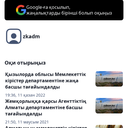
Google-ға қосылып,
жаңалықтарды бірінші болып оқыңыз
zkadm
Оқи отырыңыз
Қызылорда облысы Мемлекеттік
кірістер департаментіне жаңа
басшы тағайындалды
19:36, 11 қазан 2022
Жемқорлыққа қарсы Агенттіктің
Алматы департаментіне басшы
тағайындалды
21:50, 11 маусым 2021