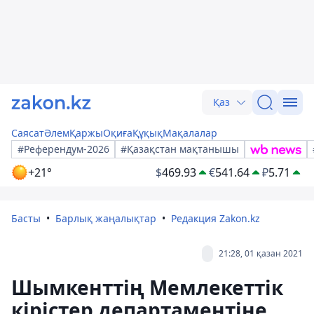
Қаз
Саясат
Әлем
Қаржы
Оқиға
Құқық
Мақалалар
#Референдум-2026
#Қазақстан мақтанышы
+21°
$
469.93
€
541.64
₽
5.71
Басты
Барлық жаңалықтар
Редакция Zakon.kz
21:28, 01 қазан 2021
Шымкенттің Мемлекеттік
кірістер департаментіне