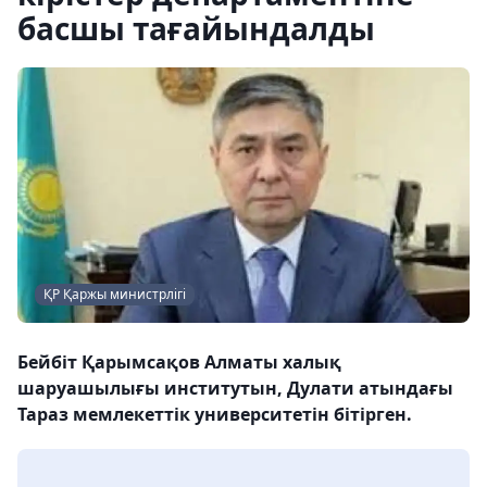
басшы тағайындалды
ҚР Қаржы министрлігі
Бейбіт Қарымсақов Алматы халық
шаруашылығы институтын, Дулати атындағы
Тараз мемлекеттік университетін бітірген.