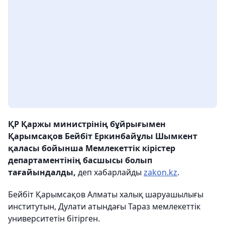
ҚР Қаржы министрінің бұйрығымен
Қарымсақов Бейбіт Еркинбайұлы Шымкент
қаласы бойынша Мемлекеттік кірістер
департаментінің басшысы болып
тағайындалды,
деп хабарлайды
zakon.kz
.
Бейбіт Қарымсақов Алматы халық шаруашылығы
институтын, Дулати атындағы Тараз мемлекеттік
университетін бітірген.