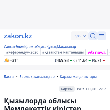
Қаз
Саясат
Әлем
Қаржы
Оқиға
Құқық
Мақалалар
#Референдум-2026
#Қазақстан мақтанышы
+31°
$
469.93
€
541.64
₽
5.71
Басты
Барлық жаңалықтар
Қаржы жаңалықтары
Қаржы
19:36, 11 қазан 2022
Қызылорда облысы
Мемлекеттік кірістер