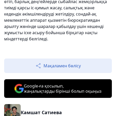
өтіп, барлық деңгейлерде сыбайлас жемқорлыққа
тиімді қарсы іс-қимыл жасау, салықтық және
кедендік әкімшілендіруді жетілдіру, сондай-ақ
мемлекеттік аппарат қызметін бюрократиядан
арылту жөнінде шаралар қабылдау үшін кешенді
жұмысты іске асыру бойынша бірқатар нақты
міндеттерді белгіледі.
Мақаламен бөлісу
Google-ға қосылып,
жаңалықтарды бірінші болып оқыңыз
Камшат Сатиева