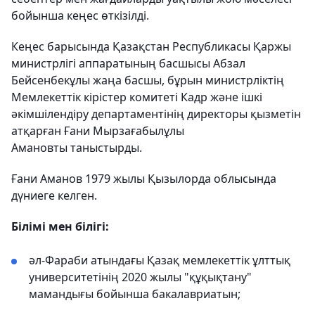
бойынша кеңес өткізілді.
Кеңес барысында Қазақстан Республикасы Қаржы
министрлігі аппаратының басшысы Абзал
Бейсенбекұлы жаңа басшы, бұрын министрліктің
Мемлекеттік кірістер комитеті Кадр және ішкі
әкімшілендіру департаментінің директоры қызметін
атқарған Ғани Мырзағабылұлы
Амановты таныстырды.
Ғани Аманов 1979 жылы Қызылорда облысында
дүниеге келген.
Білімі мен білігі:
әл-Фараби атындағы Қазақ мемлекеттік ұлттық
университетінің 2020 жылы "құқықтану"
мамандығы бойынша бакалавриатын;