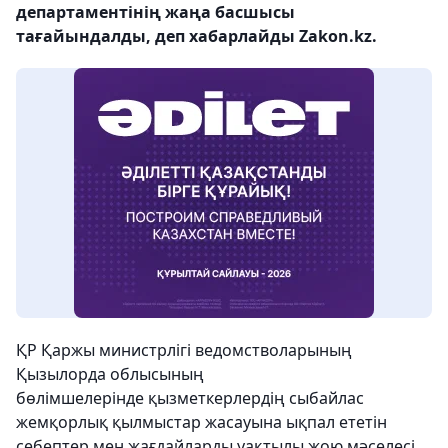
департаментінің жаңа басшысы
тағайындалды, деп хабарлайды Zakon.kz.
ҚР Қаржы министрлігі ведомстволарының
Қызылорда облысының
бөлімшелерінде қызметкерлердің сыбайлас
жемқорлық қылмыстар жасауына ықпал ететін
себептер мен жағдайларды уақтылы жою мәселесі