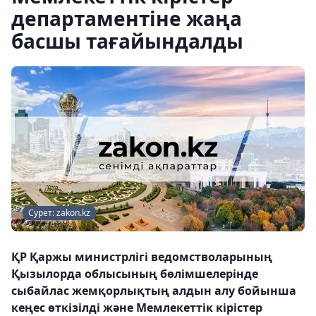
департаментіне жаңа
басшы тағайындалды
Сурет: zakon.kz
ҚР Қаржы министрлігі ведомстволарының
Қызылорда облысының бөлімшелерінде
сыбайлас жемқорлықтың алдын алу бойынша
кеңес өткізілді және Мемлекеттік кірістер