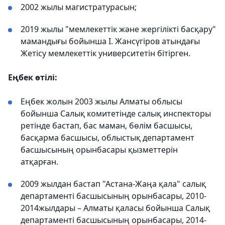
2002 жылы магистратурасын;
2019 жылы "мемлекеттік және жергілікті басқару"
мамандығы бойынша І. Жансүгіров атындағы
Жетісу мемлекеттік университетін бітірген.
Еңбек өтілі:
Еңбек жолын 2003 жылы Алматы облысы
бойынша Салық комитетінде салық инспекторы
ретінде бастап, бас маман, бөлім басшысы,
басқарма басшысы, облыстық департамент
басшысының орынбасары қызметтерін
атқарған.
2009 жылдан бастап "Астана-Жаңа қала" салық
департаменті басшысының орынбасары, 2010-
2014жылдары – Алматы қаласы бойынша Салық
департаменті басшыcының орынбасары, 2014-