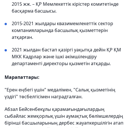
2015 жж. – ҚР Мемлекеттік кірістер комитетінде
басқарма басшысы.
2015-2021 жылдары квазимемлекеттік сектор
компанияларында басшылық қызметтерін
атқарған.
2021 жылдан бастап қазіргі уақытқа дейін ҚР ҚМ
МКК Кадрлар және ішкі әкімшілендіру
департаменті директоры қызметін атқарды.
Марапаттары:
"Ерен еңбегі үшін" медалімен, "Салық қызметінің
үздігі" төсбелгісімен наградталған.
Абзал Бейсенбекұлы қарамағындағылардың
сыбайлас жемқорлық үшін аумақтық бөлімшелердің
бірінші басшыларының дербес жауапкершілігін атап