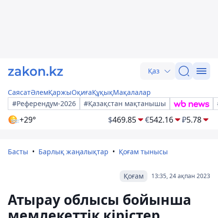
Қаз
Саясат
Әлем
Қаржы
Оқиға
Құқық
Мақалалар
#Референдум-2026
#Қазақстан мақтанышы
+29°
$
469.85
€
542.16
₽
5.78
Басты
Барлық жаңалықтар
Қоғам тынысы
Қоғам
13:35, 24 ақпан 2023
Атырау облысы бойынша
мемлекеттік кірістер