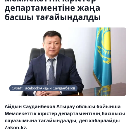
департаментіне жаңа
басшы тағайындалды
Сурет: Facebook/Айдын Сауданбеков
Айдын Сауданбеков Атырау облысы бойынша
Мемлекеттік кірістер департаментінің басшысы
лауазымына тағайындалды, деп хабарлайды
Zakon.kz.