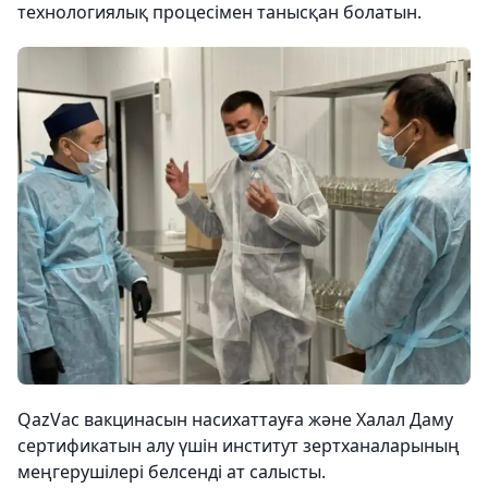
технологиялық процесімен танысқан болатын.
QazVac вакцинасын насихаттауға және Халал Даму
сертификатын алу үшін и
нститут зертханаларының
меңгерушілері б
елсенді ат салысты.