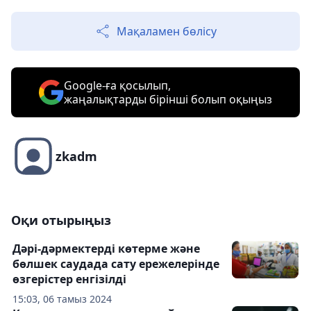
Мақаламен бөлісу
Google-ға қосылып,
жаңалықтарды бірінші болып оқыңыз
zkadm
Оқи отырыңыз
Дәрі-дәрмектерді көтерме және
бөлшек саудада сату ережелерінде
өзгерістер енгізілді
15:03, 06 тамыз 2024