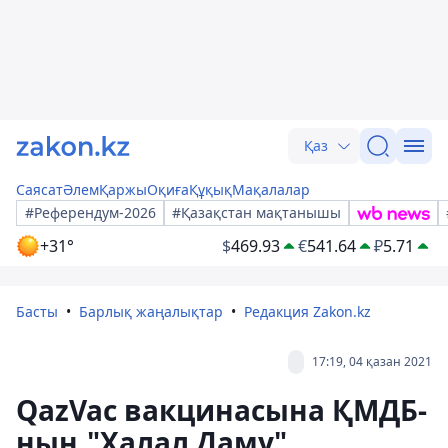
Қаз
Саясат
Әлем
Қаржы
Оқиға
Құқық
Мақалалар
#Референдум-2026
#Қазақстан мақтанышы
+31°
$
469.93
€
541.64
₽
5.71
Басты
Барлық жаңалықтар
Редакция Zakon.kz
17:19, 04 қазан 2021
QazVac вакцинасына ҚМДБ-
ның "Халал Даму"