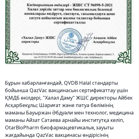
Бұрын хабарланғандай, QVDB Halal стандарты
бойынша QazVac вакцинасын сертификаттау үшін
ҚМДБ өкілдері, "Халал Даму" ЖШС директоры Айбек
Асқарбекұлы; Шариғат және пәтуа бөлімінің
маманы Бауыржан Әбдуәли мен технолог, медицина
маманы Айзат Сатаева арнайы институтқа келіп,
OtarBioPharm биофармацевтикалық зауыты
жағдайында QazVac вакцинасы өндірісінің