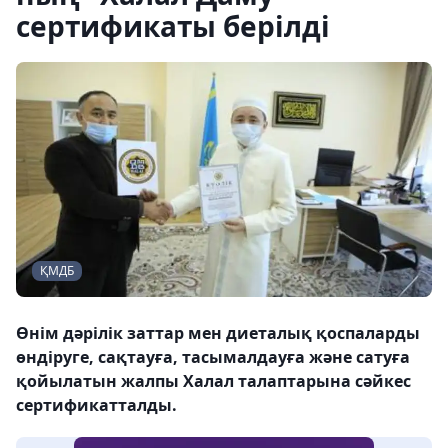
сертификаты берілді
ҚМДБ
Өнім дәрілік заттар мен диеталық қоспаларды
өндіруге, сақтауға, тасымалдауға және сатуға
қойылатын жалпы Халал талаптарына сәйкес
сертификатталды.