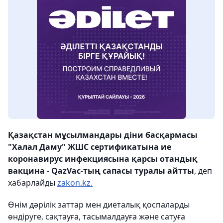
Қазақстан мұсылмандары діни басқармасы
"Халал Даму" ЖШС сертификатына ие
коронавирус инфекциясына қарсы отандық
вакцина - QazVac-тың сапасы туралы айтты
, деп
хабарлайды
zakon.kz.
Өнім дәрілік заттар мен диеталық қоспаларды
өндіруге, сақтауға, тасымалдауға және сатуға