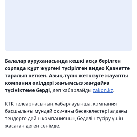
Балалар ауруханасында кешкі асқа берілген
сорпада құрт жүргені түсірілген видео Қазнетте
таралып кеткен. Азық-түлік жеткізуге жауапты
компания өкілдері жағымсыз жағдайға
түсініктеме берді,
деп хабарлайды
zakon.kz
.
КТК телеарнасының хабарлауынша, компания
басшылығы мұндай оқиғаны бәсекелестері алдағы
тендерге дейін компанияның беделін түсіру үшін
жасаған деген сенімде.