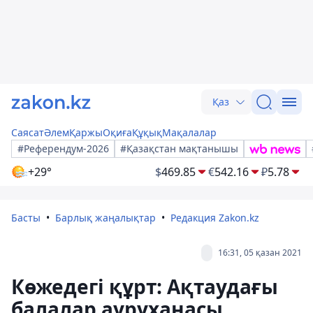
Қаз
Саясат
Әлем
Қаржы
Оқиға
Құқық
Мақалалар
#Референдум-2026
#Қазақстан мақтанышы
+29°
$
469.85
€
542.16
₽
5.78
Басты
Барлық жаңалықтар
Редакция Zakon.kz
16:31, 05 қазан 2021
Көжедегі құрт: Ақтаудағы
балалар ауруханасы