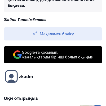
Боқаева.
Жайна Тәттімбетова
Мақаламен бөлісу
Google-ға қосылып,
жаңалықтарды бірінші болып оқыңыз
zkadm
Оқи отырыңыз