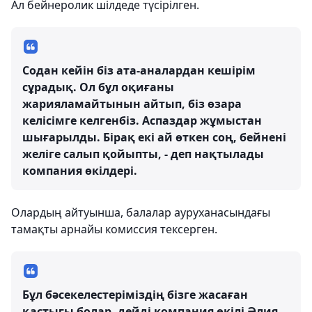
Ал бейнеролик шілдеде түсірілген.
Содан кейін біз ата-аналардан кешірім
сұрадық. Ол бұл оқиғаны
жарияламайтынын айтып, біз өзара
келісімге келгенбіз. Аспаздар жұмыстан
шығарылды. Бірақ екі ай өткен соң, бейнені
желіге салып қойыпты, - деп нақтылады
компания өкілдері.
Олардың айтуынша, балалар ауруханасындағы
тамақты арнайы комиссия тексерген.
Бұл бәсекелестеріміздің бізге жасаған
қастығы болар, дейді компания өкілі Әлия