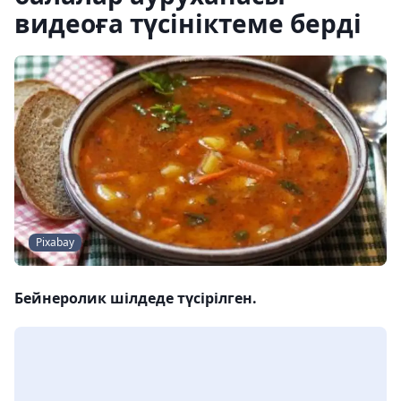
видеоға түсініктеме берді
Pixabay
Бейнеролик шілдеде түсірілген.