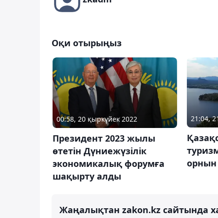
Оқи отырыңыз
21:04, 
00:58, 20 қыркүйек 2022
Қазақ
Президент 2023 жылы
туризм
өтетін Дүниежүзілік
орнын
экономикалық форумға
шақырту алды
Жаңалықтан zakon.kz сайтында х