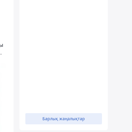
шы
.
Барлық жаңалықтар