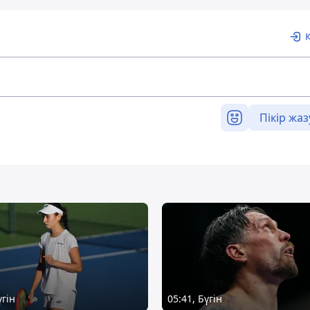
Пікір жаз
үгін
05:41, Бүгін