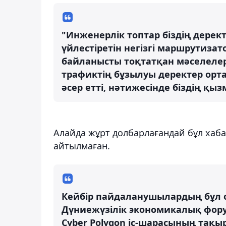
"Инженерлік топтар біздің дерек
үйлестіретін негізгі маршрутиза
байланысты тоқтатқан мәселелер
трафиктің бұзылуы деректер орт
әсер етті, нәтижесінде біздің қыз
Алайда жұрт долбарлағандай бұл хаб
айтылмаған.
Кейбір пайдаланушылардың бұл оқ
Дүниежүзілік экономикалық фор
Cyber Polygon іс-шарасының тақ