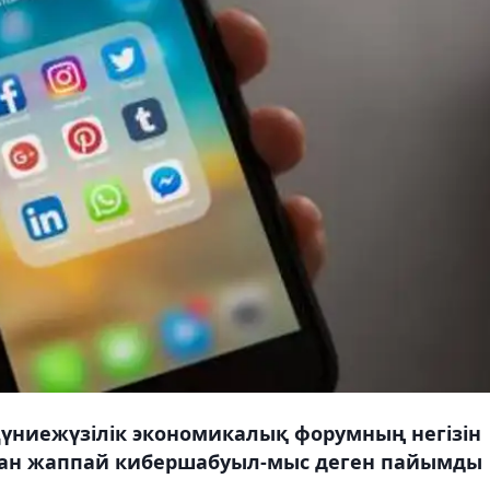
үниежүзілік экономикалық форумның негізін
ан жаппай кибершабуыл-мыс деген пайымды