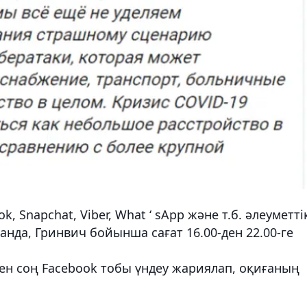
k, Snapchat, Viber, What ‘ sApp және т.б. әлеуметті
анда, Гринвич бойынша сағат 16.00-ден 22.00-ге
ен соң Facebook тобы үндеу жариялап, оқиғаның