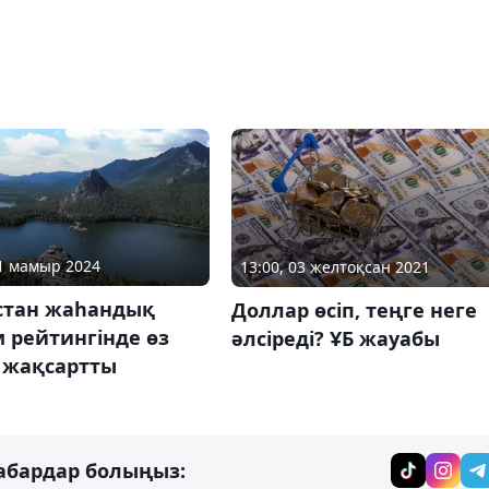
21 мамыр 2024
13:00, 03 желтоқсан 2021
стан жаһандық
Доллар өсіп, теңге неге
 рейтингінде өз
әлсіреді? ҰБ жауабы
 жақсартты
абардар болыңыз: