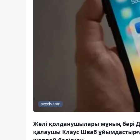
pexels.com
Желі қолданушылары мұның бәрі Д
қалаушы Клаус Шваб ұйымдастырғ
жаппай бөліскен.