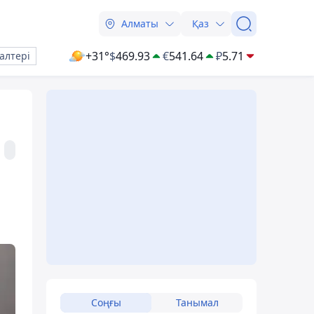
Алматы
Қаз
+31°
$
469.93
€
541.64
₽
5.71
алтері
Соңғы
Танымал