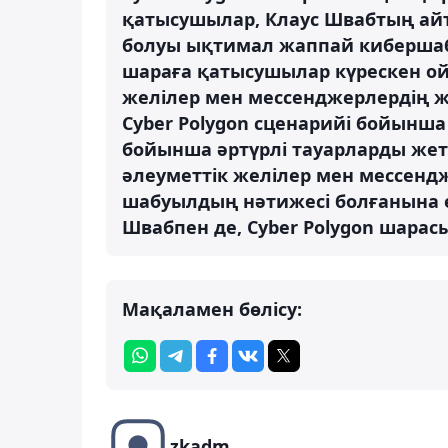
қатысушылар, Клаус Швабтың айт
болуы ықтимал жаппай кибершабуы
шараға қатысушылар күрескен о
желілер мен мессенджерлердің 
Cyber Polygon сценарийі бойынш
бойынша әртүрлі тауарларды жеткі
әлеуметтік желілер мен мессен
шабуылдың нәтижесі болғанына е
Швабпен де, Cyber Polygon шарас
Мақаламен бөлісу:
zkadm