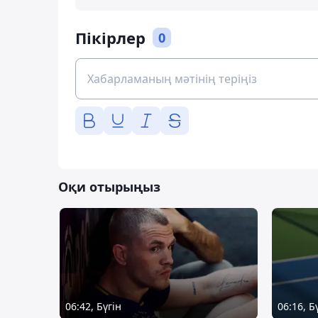
Пікірлер
0
Оқи отырыңыз
06:42, Бүгін
06:16, Б