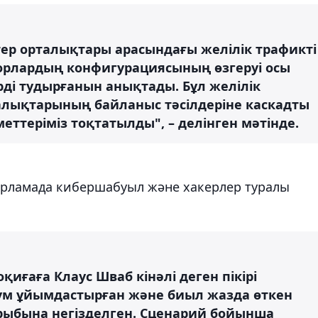
тер орталықтары арасындағы желілік трафикті
торлардың конфигурациясының өзгеруі осы
ді тудырғанын анықтады. Бұл желілік
алықтарының байланыс тәсілдеріне каскадты
меттеріміз тоқтатылды", – делінген мәтінде.
арламада кибершабуыл және хакерлер туралы
иғаға Клаус Шваб кінәлі деген пікірі
ум ұйымдастырған және биыл жазда өткен
ырыбына негізделген. Сценарий бойынша