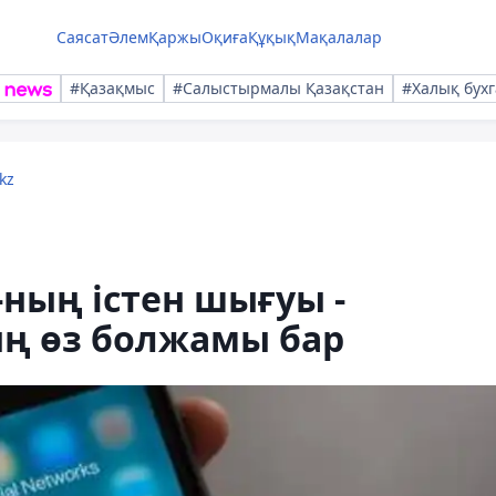
Саясат
Әлем
Қаржы
Оқиға
Құқық
Мақалалар
#Қазақмыс
#Салыстырмалы Қазақстан
#Халық бухг
kz
-ның істен шығуы -
ң өз болжамы бар