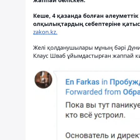
Кеше, 4 қазанда болған әлеуметт
олқылықтардың себептеріне қатыс
zakon.kz.
Желі қолданушылары мұның бәрі Дүни
Клаус Шваб ұйымдастырған жаппай к