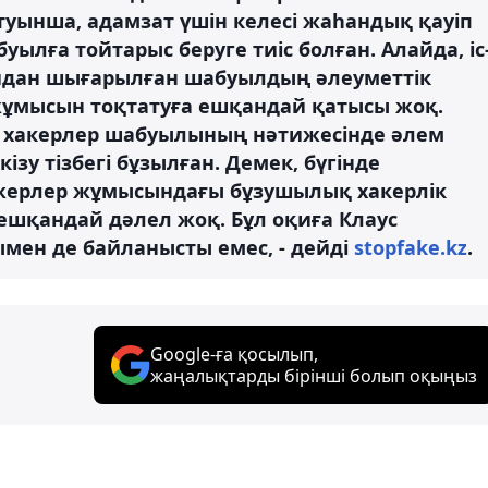
уынша, адамзат үшін келесі жаһандық қауіп
лға тойтарыс беруге тиіс болған. Алайда, іс
йдан шығарылған шабуылдың әлеуметтік
жұмысын тоқтатуға ешқандай қатысы жоқ.
а хакерлер шабуылының нәтижесінде әлем
зу тізбегі бұзылған. Демек, бүгінде
джерлер жұмысындағы бұзушылық хакерлік
шқандай дәлел жоқ. Бұл оқиға Клаус
ымен де байланысты емес, - дейді
stopfake.kz
.
Google-ға қосылып,
жаңалықтарды бірінші болып оқыңыз