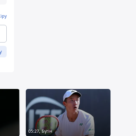
Кіру
у
05:27, Бүгін