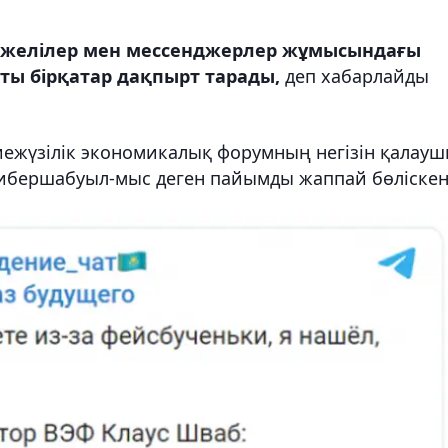
ік желілер мен мессенджерлер жұмысындағы
ты бірқатар дақпырт тарады,
деп хабарлайды
ежүзілік экономикалық форумның негізін қалау
ибершабуыл-мыс деген пайымды жаппай бөліскен