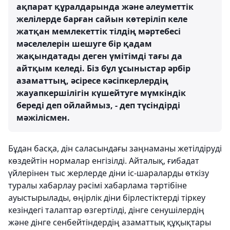
ақпарат құралдарында және әлеуметтік
желілерде барған сайын көтеріліп келе
жатқан мемлекеттік тілдің мәртебесі
мәселелерін шешуге бір қадам
жақындатады деген үмітімді тағы да
айтқым келеді. Біз бұл ұсыныстар әрбір
азаматтың, әсіресе кәсіпкерлердің
жауапкершілігін күшейтуге мүмкіндік
береді деп ойлаймыз, - деп түсіндірді
мәжілісмен.
Бұдан басқа, дін саласындағы заңнаманы жетілдіруді
көздейтін нормалар енгізілді. Айталық, ғибадат
үйлерінен тыс жерлерде діни іс-шараларды өткізу
туралы хабарлау рәсімі хабарлама тәртібіне
ауыстырылады, өңірлік діни бірлестіктерді тіркеу
кезіндегі талаптар өзгертілді, дінге сенушілердің
және дінге сенбейтіндердің азаматтық құқықтары