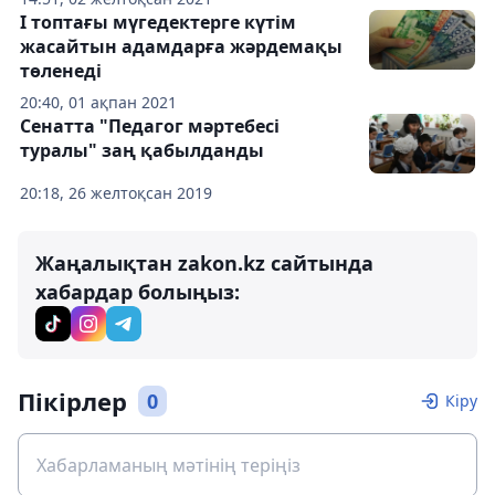
I топтағы мүгедектерге күтім
жасайтын адамдарға жәрдемақы
төленеді
20:40, 01 ақпан 2021
Сенатта "Педагог мәртебесі
туралы" заң қабылданды
20:18, 26 желтоқсан 2019
Жаңалықтан zakon.kz сайтында
хабардар болыңыз:
Пікірлер
0
Кіру