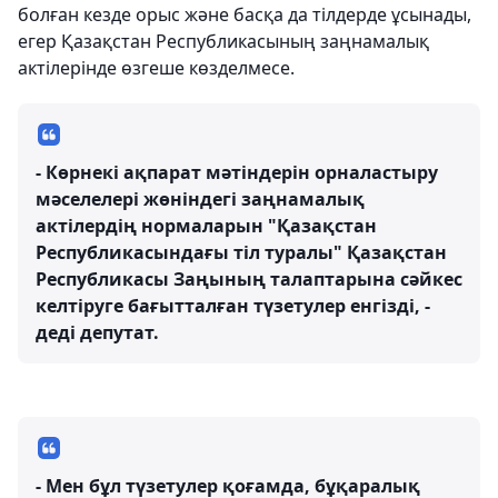
болған кезде орыс және басқа да тілдерде ұсынады,
егер Қазақстан Республикасының заңнамалық
актілерінде өзгеше көзделмесе.
- Көрнекі ақпарат мәтіндерін орналастыру
мәселелері жөніндегі заңнамалық
актілердің нормаларын "Қазақстан
Республикасындағы тіл туралы" Қазақстан
Республикасы Заңының талаптарына сәйкес
келтіруге бағытталған түзетулер енгізді, -
деді депутат.
- Мен бұл түзетулер қоғамда, бұқаралық