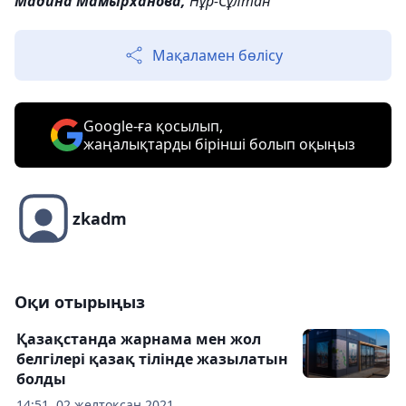
Мадина Мамырханова,
Нұр-Сұлтан
Мақаламен бөлісу
Google-ға қосылып,
жаңалықтарды бірінші болып оқыңыз
zkadm
Оқи отырыңыз
Қазақстанда жарнама мен жол
белгілері қазақ тілінде жазылатын
болды
14:51, 02 желтоқсан 2021