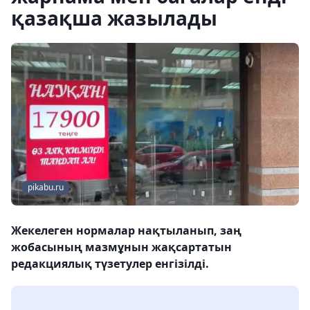
қазақша жазылады
pikabu.ru
Жекелеген нормалар нақтыланып, заң
жобасының мазмұнын жақсартатын
редакциялық түзетулер енгізілді.