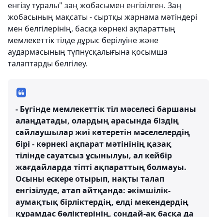
енгізу туралы" заң жобасымен енгізілген. Заң
жобасының мақсаты - сыртқы жарнама мәтіндері
мен белгілерінің, басқа көрнекі ақпараттың
мемлекеттік тілде дұрыс берілуіне және
аудармасының түпнұсқалығына қосымша
талаптарды белгілеу.
- Бүгінде мемлекеттік тіл мәселесі баршаны
алаңдатады, олардың арасында біздің
сайлаушылар жиі көтеретін мәселелердің
бірі - көрнекі ақпарат мәтінінің қазақ
тілінде сауатсыз ұсынылуы, ал кейбір
жағдайларда тіпті ақпараттың болмауы.
Осыны ескере отырып, нақты талап
енгізілуде, атап айтқанда: әкімшілік-
аумақтық бірліктердің, елді мекендердің
құрамдас бөліктерінің, сондай-ақ басқа да