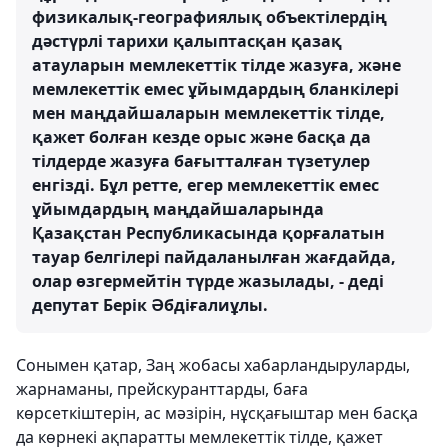
физикалық-географиялық объектілердің
дәстүрлі тарихи қалыптасқан қазақ
атауларын мемлекеттік тілде жазуға, және
мемлекеттік емес ұйымдардың бланкілері
мен маңдайшаларын мемлекеттік тілде,
қажет болған кезде орыс және басқа да
тілдерде жазуға бағытталған түзетулер
енгізді. Бұл ретте, егер мемлекеттік емес
ұйымдардың маңдайшаларында
Қазақстан Республикасында қорғалатын
тауар белгілері пайдаланылған жағдайда,
олар өзгермейтін түрде жазылады, - деді
депутат Берік Әбдіғалиұлы.
Сонымен қатар, Заң жобасы хабарландыруларды,
жарнаманы, прейскуранттарды, баға
көрсеткіштерін, ас мәзірін, нұсқағыштар мен басқа
да көрнекі ақпаратты мемлекеттік тілде, қажет