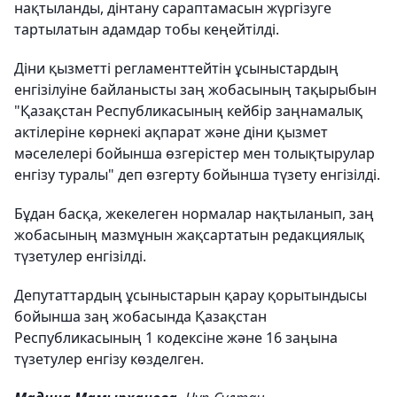
нақтыланды, дінтану сараптамасын жүргізуге
тартылатын адамдар тобы кеңейтілді.
Діни қызметті регламенттейтін ұсыныстардың
енгізілуіне байланысты заң жобасының тақырыбын
"Қазақстан Республикасының кейбір заңнамалық
актілеріне көрнекі ақпарат және діни қызмет
мәселелері бойынша өзгерістер мен толықтырулар
енгізу туралы" деп өзгерту бойынша түзету енгізілді.
Бұдан басқа, жекелеген нормалар нақтыланып, заң
жобасының мазмұнын жақсартатын редакциялық
түзетулер енгізілді.
Депутаттардың ұсыныстарын қарау қорытындысы
бойынша заң жобасында Қазақстан
Республикасының 1 кодексіне және 16 заңына
түзетулер енгізу көзделген.