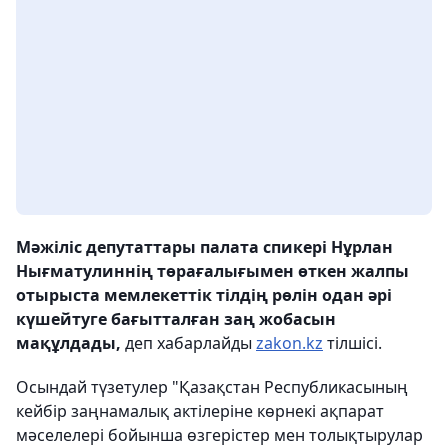
Мәжіліс депутаттары палата спикері Нұрлан
Нығматулиннің төрағалығымен өткен жалпы
отырыста мемлекеттік тілдің рөлін одан әрі
күшейтуге бағытталған заң жобасын
мақұлдады,
деп хабарлайды
zakon.kz
тілшісі.
Осындай түзетулер "Қазақстан Республикасының
кейбір заңнамалық актілеріне көрнекі ақпарат
мәселелері бойынша өзгерістер мен толықтырулар