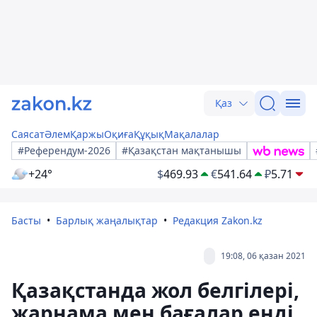
Қаз
Саясат
Әлем
Қаржы
Оқиға
Құқық
Мақалалар
#Референдум-2026
#Қазақстан мақтанышы
+24°
$
469.93
€
541.64
₽
5.71
Басты
Барлық жаңалықтар
Редакция Zakon.kz
19:08, 06 қазан 2021
Қазақстанда жол белгілері,
жарнама мен бағалар енді