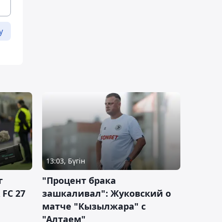
у
13:03, Бүгін
г
"Процент брака
 FC 27
зашкаливал": Жуковский о
матче "Кызылжара" с
"Алтаем"