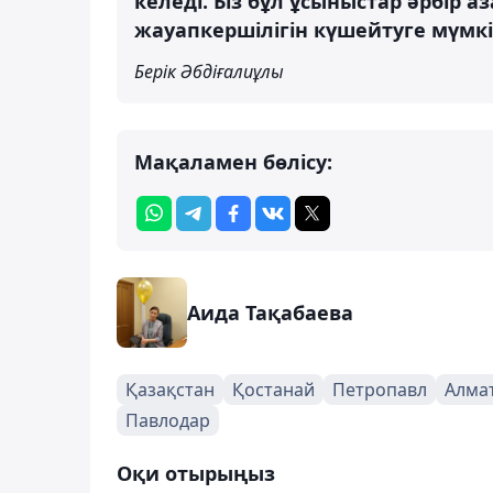
келеді. Біз бұл ұсыныстар әрбір а
жауапкершілігін күшейтуге мүмкі
Берік Әбдіғалиұлы
Мақаламен бөлісу:
Аида Тақабаева
Қазақстан
Қостанай
Петропавл
Алма
Павлодар
Оқи отырыңыз