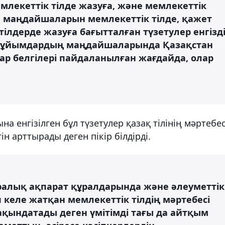
млекеттік тілде жазуға, және мемлекеттік
 маңдайшаларын мемлекеттік тілде, қажет
тілдерде жазуға бағытталған түзетулер енгізді
мес ұйымдардың маңдайшаларында Қазақстан
ар белгілері пайдаланылған жағдайда, олар
а енгізілген бұл түзетулер қазақ тілінің мәртебес
ін арттырады деген пікір білдірді.
аралық ақпарат құралдарында және әлеуметтік
п келе жатқан мемлекеттік тілдің мәртебесі
ақындатады деген үмітімді тағы да айтқым