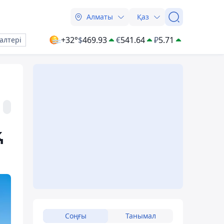
Алматы
Қаз
+32°
$
469.93
€
541.64
₽
5.71
алтері
қ
Соңғы
Танымал