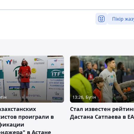
Пікір жаз
үгін
13:26, Бүгін
азахстанских
Стал известен рейтин
истов проиграли в
Дастана Сатпаева в EA
фикации
нджера" в Астане