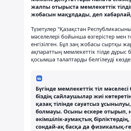
жалпы отырыста мемлекеттік тілдің
жобасын мақұлдады, деп хабарлайд
Түзетулер "Қазақстан Республикасыны
мәселелері бойынша өзгерістер мен 
енгізілген. Бұл заң жобасы сыртқы жар
ақпараттың мемлекеттік тілде дұрыс 
қосымша талаптарды белгілеуді көзде
Бүгінде мемлекеттік тіл мәселес
біздің сайлаушылар жиі көтеретін
қазақ тілінде сауатсыз ұсынылуы,
болмауы. Осыны ескере отырып, н
әкімшілік-аумақтық бірліктердің,
сондай-ақ басқа да физикалық-ге