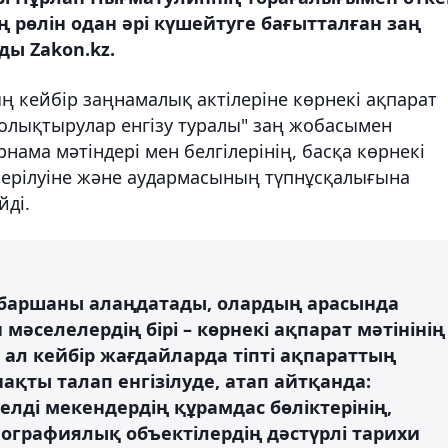
 рөлін одан әрі күшейтуге бағытталған заң
ы Zakon.kz.
ң кейбір заңнамалық актілеріне көрнекі ақпарат
толықтырулар енгізу туралы" заң жобасымен
нама мәтіндері мен белгілерінің, басқа көрнекі
берілуіне және аудармасының түпнұсқалығына
йді.
і баршаны алаңдатады, олардың арасында
 мәселелердің бірі – көрнекі ақпарат мәтінінің
 ал кейбір жағдайларда тіпті ақпараттың
ақты талап енгізілуде, атап айтқанда:
 елді мекендердің құрамдас бөліктерінің,
ографиялық объектілердің дәстүрлі тарихи