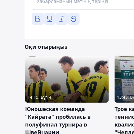
Оқи отырыңыз
14:15, Бүгін
13:45, Б
Юношеская команда
Трое к
"Кайрата" пробилась в
теннис
полуфинал турнира в
квали
Швейцарии
"Челле