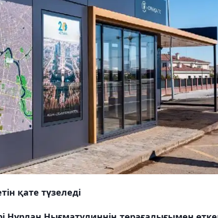
тін қате түзеледі
рі Нұрлан Нығматулиннің төрағалығымен өтке