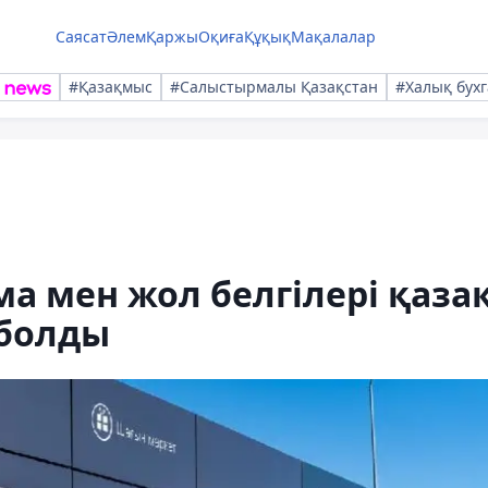
Саясат
Әлем
Қаржы
Оқиға
Құқық
Мақалалар
#Қазақмыс
#Салыстырмалы Қазақстан
#Халық бухг
а мен жол белгілері қаза
 болды