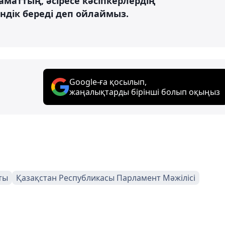
заматтың, әсіресе кәсіпкерлердің
ндік береді деп ойлаймыз.
Google-ға қосылып,
жаңалықтарды бірінші болып оқыңыз
ты
Қазақстан Республикасы Парламент Мәжілісі