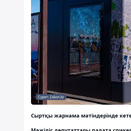
Сурет: Zakon.kz
Сыртқы жарнама мәтіндерінде кете
Мәжіліс депутаттары палата спике