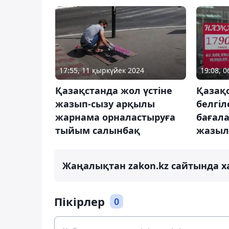
17:55, 11 қыркүйек 2024
19:08, 0
Қазақстанда жол үстіне
Қазақ
жазып-сызу арқылы
белгіл
жарнама орналастыруға
бағала
тыйым салынбақ
жазыл
Жаңалықтан zakon.kz сайтында х
Пікірлер
0