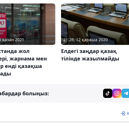
6 қазан 2021
21:26, 12 қараша 2020
станда жол
Елдегі заңдар қазақ
ері, жарнама мен
тілінде жазылмайды
р енді қазақша
ады
абардар болыңыз: