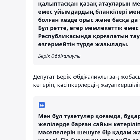
қалыптасқан қазақ атауларын ме
емес ұйымдардың бланкілері мен
болған кезде орыс және басқа да 
Бұл ретте, егер мемлекеттік е
Республикасында қорғалатын тау
өзгермейтін түрде жазылады.
Берік Әбдіғалиұлы
Депутат Берік Әбдіғалиұлы заң жобасын
көтеріп, кәсіпкерлердің жауапкершіліг
Мен бұл түзетулер қоғамда, бұқ
желілерде барған сайын көтерілі
мәселелерін шешуге бір қадам ж