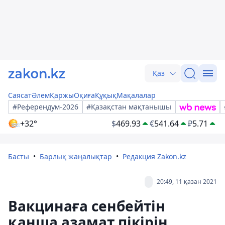
Қаз
Саясат
Әлем
Қаржы
Оқиға
Құқық
Мақалалар
#Референдум-2026
#Қазақстан мақтанышы
+32°
$
469.93
€
541.64
₽
5.71
Басты
Барлық жаңалықтар
Редакция Zakon.kz
20:49, 11 қазан 2021
Вакцинаға сенбейтін
қанша азамат пікірін