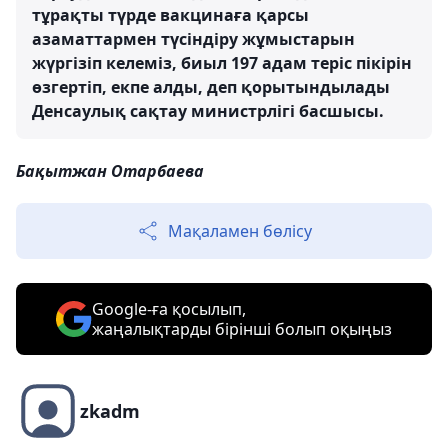
тұрақты түрде вакцинаға қарсы
азаматтармен түсіндіру жұмыстарын
жүргізіп келеміз, биыл 197 адам теріс пікірін
өзгертіп, екпе алды, деп қорытындылады
Денсаулық сақтау министрлігі басшысы.
Бақытжан Отарбаева
Мақаламен бөлісу
Google-ға қосылып,
жаңалықтарды бірінші болып оқыңыз
zkadm