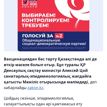
Вакцинациядан бас тарту Қазақстанда әлі де
өткір мәселе болып отыр. Бұл туралы ҚР
Денсаулық сақтау министрі Алексей Цой
санитарлық-эпидемиологиялық жағдайға
қатысты Мәжіліс отырысында мәлімдеді,
деп
хабарлайды
zakon.kz
.
Цойдың сөзінше, эпидемиологиялық
салауаттылықты одан әрі қамтамасыз ету