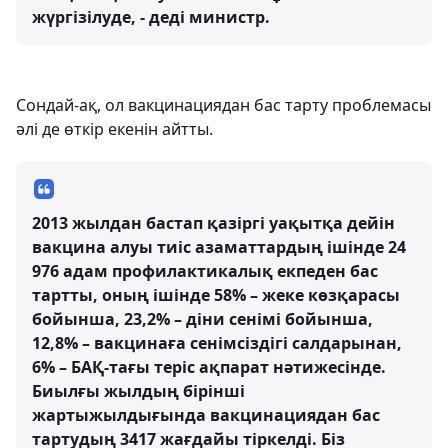
жүргізілуде, - деді министр.
Сондай-ақ, ол вакцинациядан бас тарту проблемасы
әлі де өткір екенін айтты.
2013 жылдан бастап қазіргі уақытқа дейін
вакцина алуы тиіс азаматтардың ішінде 24
976 адам профилактикалық екпеден бас
тартты, оның ішінде 58% – жеке көзқарасы
бойынша, 23,2% – діни сенімі бойынша,
12,8% – вакцинаға сенімсіздігі салдарынан,
6% – БАҚ-тағы теріс ақпарат нәтижесінде.
Биылғы жылдың бірінші
жартыжылдығында вакцинациядан бас
тартудың 3417 жағдайы тіркелді. Біз