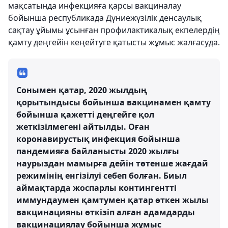
мақсатында инфекцияға қарсы вакциналау
бойынша республикада Дүниежүзілік денсаулық
сақтау ұйымы ұсынған профилактикалық екпелердің
қамту деңгейін кеңейтуге қатысты жұмыс жалғасуда.
Сонымен қатар, 2020 жылдың
қорытындысы бойынша вакцинамен қамту
бойынша қажетті деңгейге қол
жеткізілмегені айтылды. Оған
коронавирустық инфекция бойынша
пандемияға байланысты 2020 жылғы
наурыздан мамырға дейін төтенше жағдай
режимінің енгізілуі себеп болған. Биыл
аймақтарда жоспарлы контингентті
иммундаумен қамтумен қатар өткен жылы
вакцинацияны өткізіп алған адамдарды
вакцинациялау бойынша жұмыс