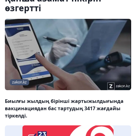
өзгертті
zakon.kz
Биылғы жылдың бірінші жартыжылдығында
вакцинациядан бас тартудың 3417 жағдайы
тіркелді.