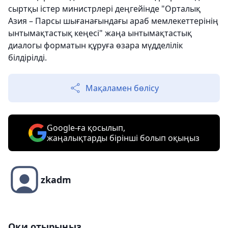
сыртқы істер министрлері деңгейінде "Орталық
Азия – Парсы шығанағындағы араб мемлекеттерінің
ынтымақтастық кеңесі" жаңа ынтымақтастық
диалогы форматын құруға өзара мүдделілік
білдірілді.
Мақаламен бөлісу
Google-ға қосылып,
жаңалықтарды бірінші болып оқыңыз
zkadm
Оқи отырыңыз