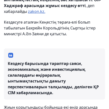
Хаджраф арасында жұмыс кездесу өтті
, деп
хабарлайды
zakon.kz.
Кездесуге аталған Кеңестің төраға-елі болып
табылатын Бахрейн Корольдігінің Сыртқы істер
министрі А.Әл-Заяни де қатысты.
Кездесу барысында тараптар саяси,
экономикалық және инвестициялық
салалардағы өңіраралық
ынтымақтастықты дамыту
перспективаларын талқылады, делінген ҚР
СІМ хабарламасында.
Жиын қорытындысы бойынша екі өңір арасында