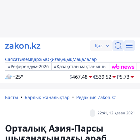
Қаз
Саясат
Әлем
Қаржы
Оқиға
Құқық
Мақалалар
#Референдум-2026
#Қазақстан мақтанышы
+25°
$
467.48
€
539.52
₽
5.73
Басты
Барлық жаңалықтар
Редакция Zakon.kz
22:41, 12 қазан 2021
Орталық Азия-Парсы
шығанағындағы араб