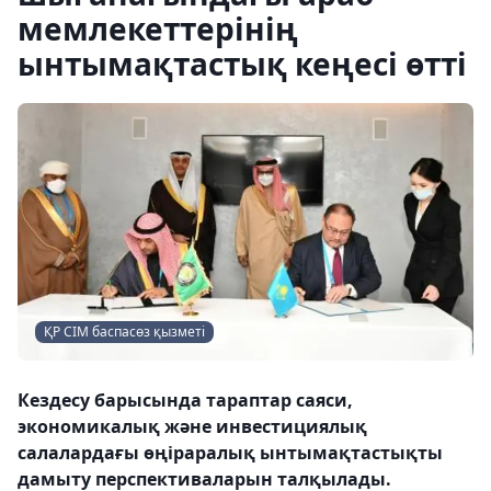
мемлекеттерінің
ынтымақтастық кеңесі өтті
ҚР СІМ баспасөз қызметі
Кездесу барысында тараптар саяси,
экономикалық және инвестициялық
салалардағы өңіраралық ынтымақтастықты
дамыту перспективаларын талқылады.