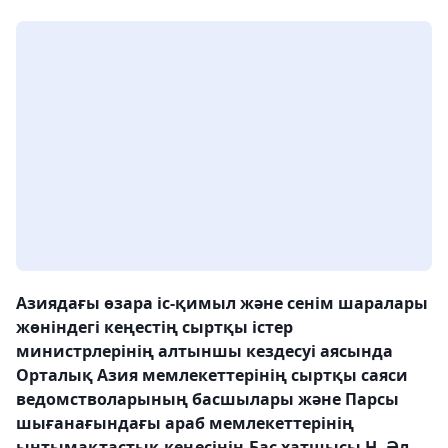
Азиядағы өзара іс-қимыл және сенім шаралары
жөніндегі кеңестің сыртқы істер
министрлерінің алтыншы кездесуі аясында
Орталық Азия мемлекеттерінің сыртқы саяси
ведомстволарының басшылары және Парсы
шығанағындағы араб мемлекеттерінің
ынтымақтастық кеңесінің Бас хатшысы Н. Әл-