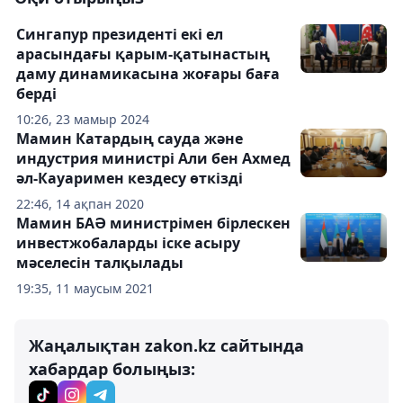
Сингапур президенті екі ел
арасындағы қарым-қатынастың
даму динамикасына жоғары баға
берді
10:26, 23 мамыр 2024
Мамин Катардың сауда және
индустрия министрі Али бен Ахмед
әл-Кауаримен кездесу өткізді
22:46, 14 ақпан 2020
Мамин БАӘ министрімен бірлескен
инвестжобаларды іске асыру
мәселесін талқылады
19:35, 11 маусым 2021
Жаңалықтан zakon.kz сайтында
хабардар болыңыз: