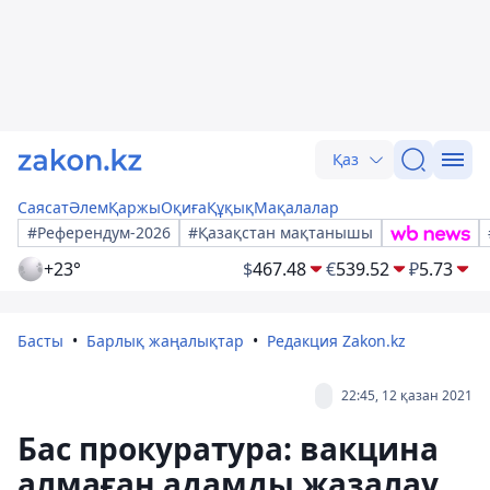
Қаз
Саясат
Әлем
Қаржы
Оқиға
Құқық
Мақалалар
#Референдум-2026
#Қазақстан мақтанышы
+23°
$
467.48
€
539.52
₽
5.73
Басты
Барлық жаңалықтар
Редакция Zakon.kz
22:45, 12 қазан 2021
Бас прокуратура: вакцина
алмаған адамды жазалау