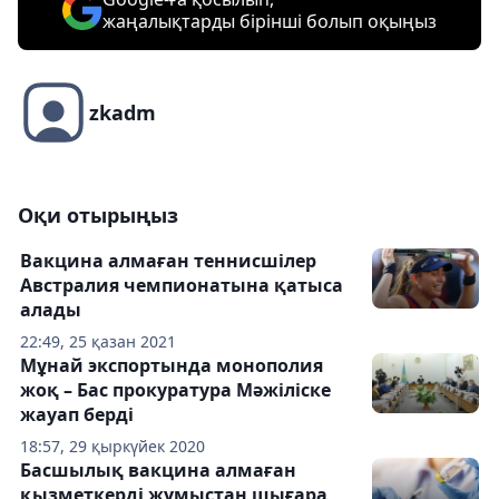
жаңалықтарды бірінші болып оқыңыз
zkadm
Оқи отырыңыз
Вакцина алмаған теннисшілер
Австралия чемпионатына қатыса
алады
22:49, 25 қазан 2021
Мұнай экспортында монополия
жоқ – Бас прокуратура Мәжіліске
жауап берді
18:57, 29 қыркүйек 2020
Басшылық вакцина алмаған
қызметкерді жұмыстан шығара