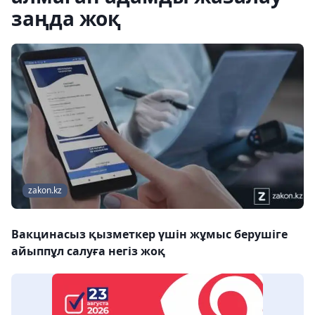
заңда жоқ
zakon.kz
Вакцинасыз қызметкер үшін жұмыс берушіге
айыппұл салуға негіз жоқ