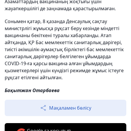
Азаматтардың вакцинаның жоқтығы үшін
жауапкершілігі де заңнамада қарастырылмаған.
Сонымен қатар, 8 қазанда Денсаулық сақтау
министрлігі жұмысқа рұқсат беру кезінде міндетті
вакцинаны бекіткені туралы хабарланды. Атап
айтқанда, ҚР Бас мемлекеттік санитарлық дәрігері,
тиісті әкімшілік-аумақтық бірліктегі бас мемлекеттік
санитарлық дәрігерлер белгілеген ұйымдарда
COVID-19-ға қарсы вакцина алған ұйымдардың
қызметкерлері үшін күндізгі режимде жұмыс істеуге
рұқсат етілгені айтылған.
Бақытжан Отарбаева
Мақаламен бөлісу
Google-ға қосылып,