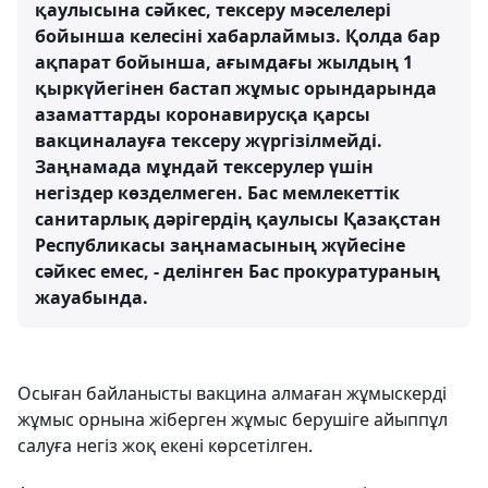
қаулысына сәйкес, тексеру мәселелері
бойынша келесіні хабарлаймыз. Қолда бар
ақпарат бойынша, ағымдағы жылдың 1
қыркүйегінен бастап жұмыс орындарында
азаматтарды коронавирусқа қарсы
вакциналауға тексеру жүргізілмейді.
Заңнамада мұндай тексерулер үшін
негіздер көзделмеген. Бас мемлекеттік
санитарлық дәрігердің қаулысы Қазақстан
Республикасы заңнамасының жүйесіне
сәйкес емес, - делінген Бас прокуратураның
жауабында.
Осыған байланысты вакцина алмаған жұмыскерді
жұмыс орнына жіберген жұмыс берушіге айыппұл
салуға негіз жоқ екені көрсетілген.