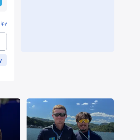
Кіру
у