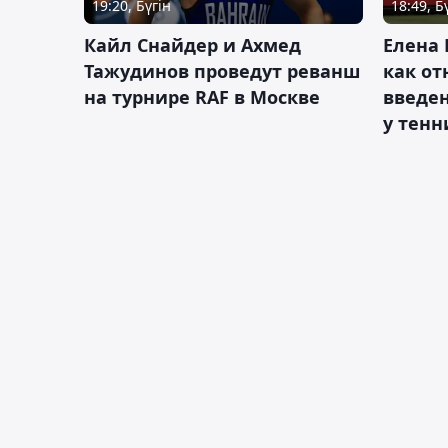
19:20, Бүгін
18:49, Б
Кайл Снайдер и Ахмед
Елена 
Тажудинов проведут реванш
как от
на турнире RAF в Москве
введен
у тенн