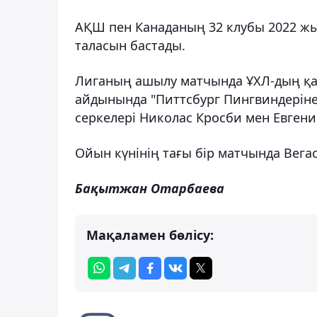
АҚШ пен Канаданың 32 клубы 2022 жы
таласын бастады.
Лиганың ашылу матчында ҰХЛ-дың қаз
айдынында "Питтсбург Пингвиндерінен
серкелері Николас Кросби мен Евгений
Ойын күнінің тағы бір матчында Вегас 
Бақытжан Отарбаева
Мақаламен бөлісу: