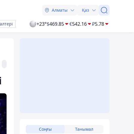
Алматы
Қаз
+23°
$
469.85
€
542.16
₽
5.78
алтері
і
Соңғы
Танымал