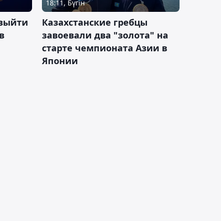
18:11, Бүгін
 выйти
Казахстанские гребцы
в
завоевали два "золота" на
старте чемпионата Азии в
Японии