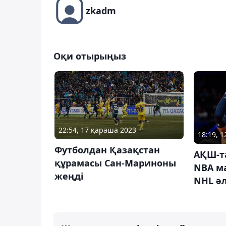
zkadm
Оқи отырыңыз
22:54, 17 қараша 2023
18:19, 
Футболдан Қазақстан
АҚШ-т
құрамасы Сан-Мариноны
NBA м
жеңді
NHL әл