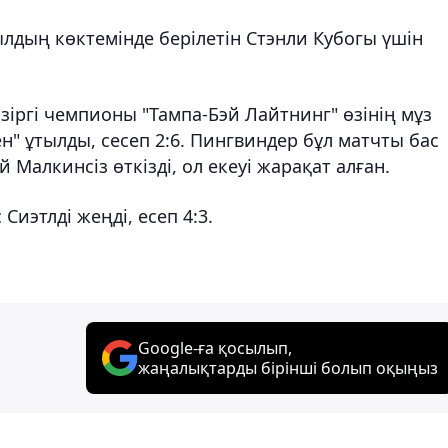
лдың көктемінде берілетін Стэнли Кубогы үшін
іргі чемпионы "Тампа-Бэй Лайтнинг" өзінің мұз
" ұтылды, сесеп 2:6. Пингвиндер бұл матчты бас
 Малкинсіз өткізді, ол екеуі жарақат алған.
Сиэтлді жеңді, есеп 4:3.
Google-ға қосылып,
жаңалықтарды бірінші болып оқыңыз