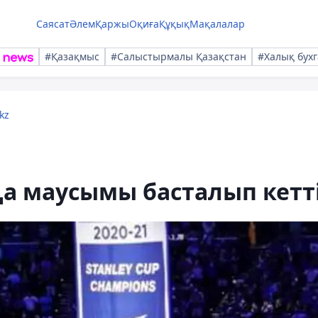
Саясат
Әлем
Қаржы
Оқиға
Құқық
Мақалалар
#Қазақмыс
#Салыстырмалы Қазақстан
#Халық бухг
kz
а маусымы басталып кетт