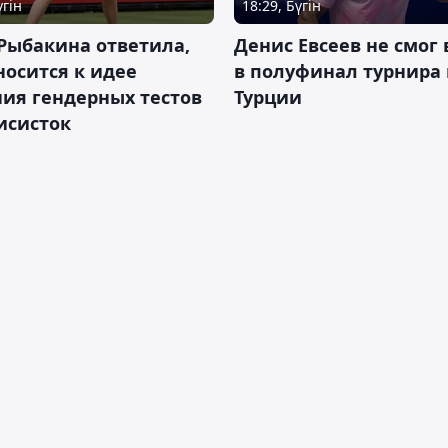
үгін
18:29, Бүгін
Рыбакина ответила,
Денис Евсеев не смог
носится к идее
в полуфинал турнира 
ия гендерных тестов
Турции
исисток