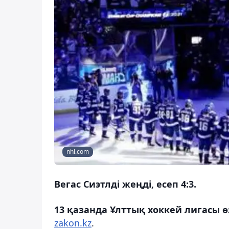
nhl.com
Вегас Сиэтлді жеңді, есеп 4:3.
13 қазанда Ұлттық хоккей лигасы 
zakon.kz
.