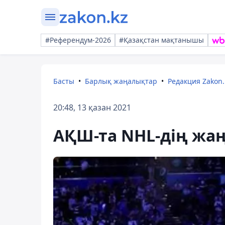
#Референдум-2026
#Қазақстан мақтанышы
Басты
Барлық жаңалықтар
Редакция Zakon.
20:48, 13 қазан 2021
АҚШ-та NHL-дің жаң