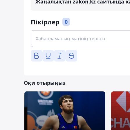
Жаңалықтан zakon.kz сайтында х
Пікірлер
0
Оқи отырыңыз