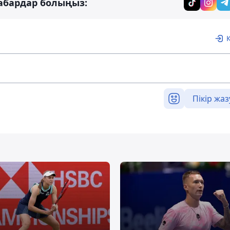
абардар болыңыз:
Пікір жаз