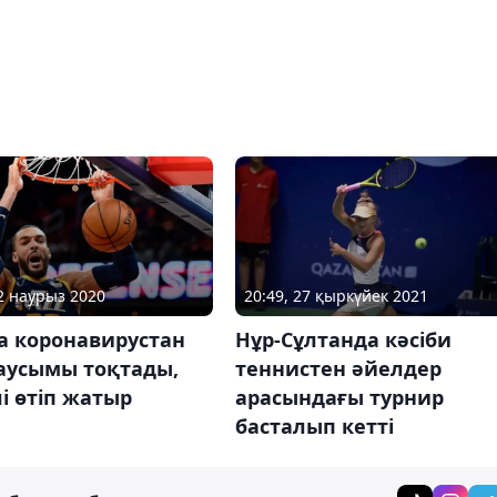
12 наурыз 2020
20:49, 27 қыркүйек 2021
а коронавирустан
Нұр-Сұлтанда кәсіби
аусымы тоқтады,
теннистен әйелдер
і өтіп жатыр
арасындағы турнир
басталып кетті