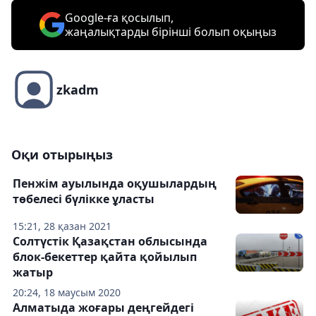
Google-ға қосылып,
жаңалықтарды бірінші болып оқыңыз
zkadm
Оқи отырыңыз
Пенжім ауылында оқушылардың
төбелесі бүлікке ұласты
15:21, 28 қазан 2021
Солтүстік Қазақстан облысында
блок-бекеттер қайта қойылып
жатыр
20:24, 18 маусым 2020
Алматыда жоғары деңгейдегі