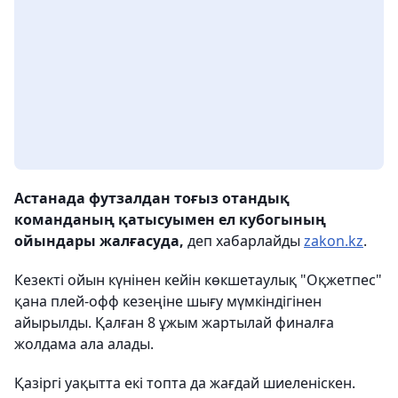
Астанада футзалдан тоғыз отандық
команданың қатысуымен ел кубогының
ойындары жалғасуда,
деп хабарлайды
zakon.kz
.
Кезекті ойын күнінен кейін көкшетаулық "Оқжетпес"
қана плей-офф кезеңіне шығу мүмкіндігінен
айырылды. Қалған 8 ұжым жартылай финалға
жолдама ала алады.
Қазіргі уақытта екі топта да жағдай шиеленіскен.