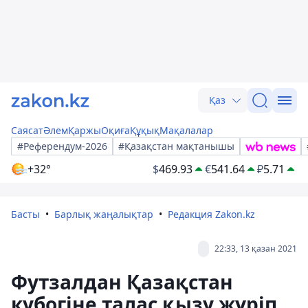
Қаз
Саясат
Әлем
Қаржы
Оқиға
Құқық
Мақалалар
#Референдум-2026
#Қазақстан мақтанышы
+32°
$
469.93
€
541.64
₽
5.71
Басты
Барлық жаңалықтар
Редакция Zakon.kz
22:33, 13 қазан 2021
Футзалдан Қазақстан
кубогіне талас қызу жүріп