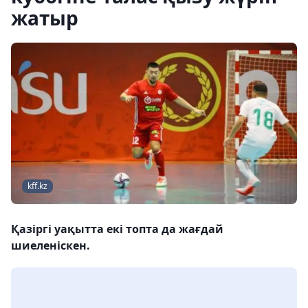
жатыр
kff.kz
Қазіргі уақытта екі топта да жағдай
шиеленіскен.