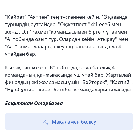
"Қайрат" "Аятпен" тең түскеннен кейін, 13 қазанда
турнирдің аутсайдері "Оқжетпесті" 4:1 есебімен
жеңді. Ол "Рахмет"командасымен бірге 7 ұпаймен
"А" тобында озып тұр. Олардан кейін "Атырау" мен
"Аят" командалары, екеуінің қанжығасында да 4
ұпайдан бар.
Қызықтың көкесі "В" тобында, онда барлық 4
команданың қанжығасында үш ұпай бар. Жартылай
финалдың екі жолдамасы үшін "Бәйтерек", "Каспий",
"Нұр-Сұлтан" және "Ақтөбе" командалары таласады.
Бақытжан Отарбаева
Мақаламен бөлісу