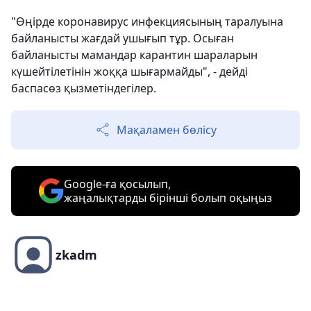
"Өңірде коронавирус инфекциясының таралуына
байланысты жағдай ушығып тұр. Осыған
байланысты мамандар карантин шараларын
күшейтілетінін жоққа шығармайды", - дейді
баспасөз қызметіндегілер.
Мақаламен бөлісу
Google-ға қосылып,
жаңалықтарды бірінші болып оқыңыз
zkadm