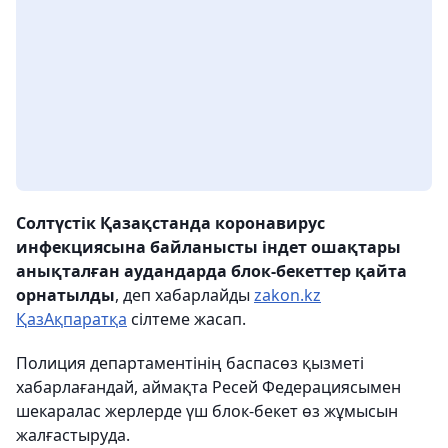
Солтүстік Қазақстанда коронавирус
инфекциясына байланысты індет ошақтары
анықталған аудандарда блок-бекеттер қайта
орнатылды
, деп хабарлайды
zakon.kz
ҚазАқпаратқа
сілтеме жасап.
Полиция департаментінің баспасөз қызметі
хабарлағандай, аймақта Ресей Федерациясымен
шекаралас жерлерде үш блок-бекет өз жұмысын
жалғастыруда.