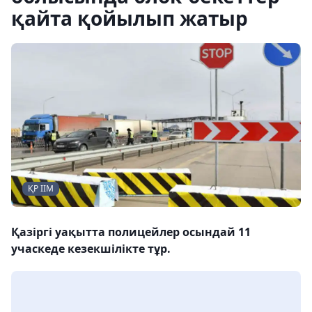
қайта қойылып жатыр
ҚР ІІМ
Қазіргі уақытта полицейлер осындай 11
учаскеде кезекшілікте тұр.