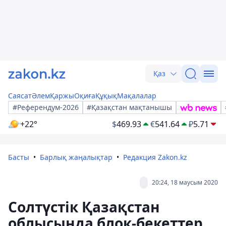
Қаз
Саясат
Әлем
Қаржы
Оқиға
Құқық
Мақалалар
#Референдум-2026
#Қазақстан мақтанышы
+22°
$
469.93
€
541.64
₽
5.71
Басты
Барлық жаңалықтар
Редакция Zakon.kz
20:24, 18 маусым 2020
Солтүстік Қазақстан
облысында блок-бекеттер