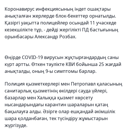
Коронавирус инфекциясының індет ошақтары
анықталған жерлерде блок-бекеттер орнатылды.
Қазіргі уақытта полицейлер осындай 11 учаскеде
кезекшілікте тұр, - дейді жергілікті ПД бастығының
орынбасары Александр Розбах.
Өңірде COVID-19 вирусын жұқтырғандардың саны
күрт артты. Өткен тәулікте КВИ бойынша 25 жағдай
анықталды, оның 9-ы симптомы барлар.
Полиция қызметкерлері мен Петропавл қаласының
санитарлық қызметінің өкілдері сауда үйлері,
базарлар мен Халыққа қызмет көрсету
нысандарындағы карантин шараларын қатаң
бақылауға алды. Әзірге олар ешқандай әкімшілік
шара қолданбаған, тек түсіндіру жұмыстарын
жүргізуде.