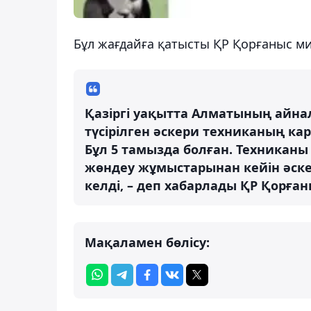
Бұл жағдайға қатысты ҚР Қорғаныс мин
Қазіргі уақытта Алматының айна
түсірілген әскери техниканың к
Бұл 5 тамызда болған. Техникан
жөндеу жұмыстарынан кейін әске
келді, – деп хабарлады ҚР Қорған
Мақаламен бөлісу: