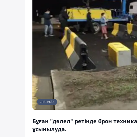
zakon.kz
Бұған "дәлел" ретінде брон техник
ұсынылуда.