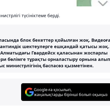
истрлігі түсініктеме берді.
ласында блок бекеттер қойылған жоқ. Видеоғ
арантиндік шектеулерге ешқандай қатысы жоқ.
ы Алматыдағы Гвардейск қаласынан жоспарлы
ри бөлімге тұрақты орналастыру орнына алы
ыс министрлігінің баспасөз қызметінен.
Google-ға қосылып,
жаңалықтарды бірінші болып оқыңыз