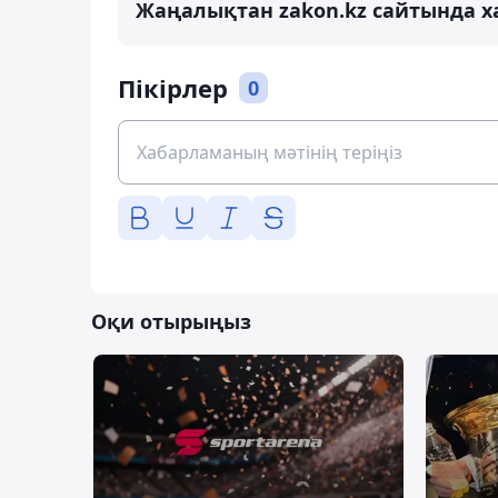
Жаңалықтан zakon.kz сайтында х
Пікірлер
0
Оқи отырыңыз