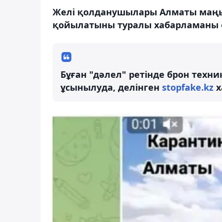
Желі қолданушылары Алматы маңын
қойылатыны туралы хабарламаны ө
Бұған "дәлел" ретінде брон техн
ұсынылуда, делінген
stopfake.kz
х