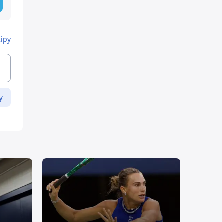
Кіру
у