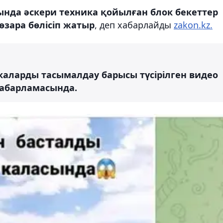
да әскери техника қойылған блок бекеттер
зара бөлісіп жатыр
, деп хабарлайды
zakon.kz.
икаларды тасымалдау барысы түсірілген видео
абарламасында.