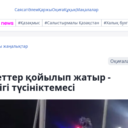
Саясат
Әлем
Қаржы
Оқиға
Құқық
Мақалалар
#Қазақмыс
#Салыстырмалы Қазақстан
#Халық бухг
лы жаңалықтар
Оқиғал
еттер қойылып жатыр -
і түсініктемесі