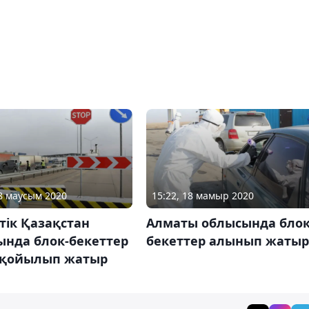
18 маусым 2020
15:22, 18 мамыр 2020
тік Қазақстан
Алматы облысында блок
ында блок-бекеттер
бекеттер алынып жатыр
 қойылып жатыр