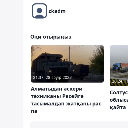
zkadm
Оқи отырыңыз
21:37, 28 сәуір 2023
20:24, 
Алматыдан әскери
Солтүс
техниканы Ресейге
облыс
тасымалдап жатқаны рас
қайта
па