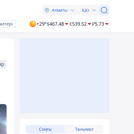
Алматы
Қаз
+29°
$
467.48
€
539.52
₽
5.73
алтері
ар
Соңғы
Танымал