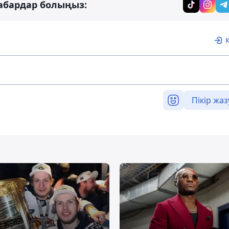
абардар болыңыз:
Пікір жаз