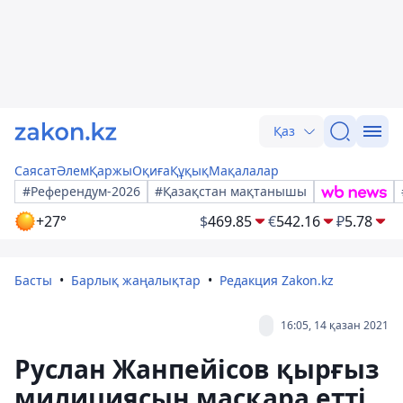
Қаз
Саясат
Әлем
Қаржы
Оқиға
Құқық
Мақалалар
#Референдум-2026
#Қазақстан мақтанышы
+27°
$
469.85
€
542.16
₽
5.78
Басты
Барлық жаңалықтар
Редакция Zakon.kz
16:05, 14 қазан 2021
Руслан Жанпейісов қырғыз
милициясын масқара етті