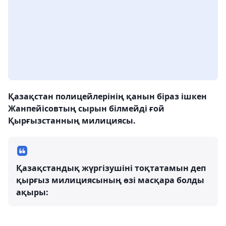
Қазақстан полицейлерінің қанын біраз ішкен
Жанпейісовтың сырын білмейді ғой
Қырғызстанның милициясы.
Қазақстандық жүргізушіні тоқтатамын деп
қырғыз милициясының өзі масқара болды
ақыры: