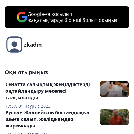
Google-ға қосылып,
жаңалықтарды бірінші болып оқыңыз
zkadm
Оқи отырыңыз
Сенатта салықтық жеңілдіктерді
оңтайландыру мәселесі
талқыланды
17:57, 31 наурыз 2023
Руслан Жанпейісов бостандыққа
шыға салып, желіде видео
жариялады