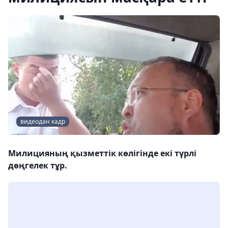
видеодан кадр
Милицияның қызметтік көлігінде екі түрлі
дөңгелек тұр.