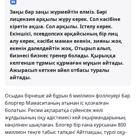
Заңы бар заңы жүрмейтін елміз. Бәрі
лицензия арқылы жүру керек. Сол кәсібіне
кіретін ақша. Сол арқылы. Істелу керек.
Екіншісі, псевдопсих әрқайсының бір лиц
алу керек, кәсіби маман екенін, зияны жоқ
екенін дәлелдейтін жоқ. Отырып алып,
бизнесі бизнес тренер болады. Қырыққа
келгенше тұрмыс құрмаған мұңын айтады.
Ажырасып кеткен әйел отбасы туралы
айтады.
Осыдан бірнеше ай бұрын 6 миллион фоллоуері бар
блоргер Мамаситаның атынан іс қозғалған
болатын. Ресми ақпаратқа сүйенсек желі
жұлдызының оқу әдістемесі кей оқырмандарының
көңілінен шықпаған. Блогер бір ғана курсынан 800
миллион теңге табыс тапқан! Айтпақшы, түрлі оқу-