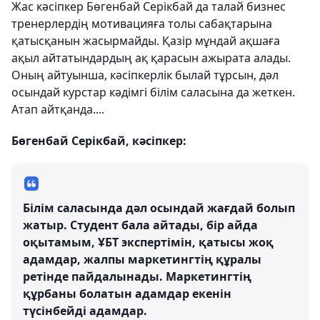
Жас кәсіпкер Бөгенбай Серікбай да талай бизнес
тренерлердің мотивацияға толы сабақтарына
қатысқанын жасырмайды. Қазір мұндай ақшаға
ақыл айтатындардың ақ қарасын ажырата алады.
Оның айтуынша, кәсіпкерлік былай тұрсын, дәл
осындай курстар кәдімгі білім саласына да жеткен.
Атап айтқанда....
Бөгенбай Серікбай, кәсіпкер:
Білім саласында дәл осындай жағдай болып
жатыр. Студент бала айтады, бір айда
оқытамым, ҰБТ экспертімін, қатысы жоқ
адамдар, жалпы маркетингтің құралы
ретінде пайдалынады. Маркетингтің
құрбаны болатын адамдар екенін
түсінбейді адамдар.