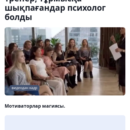
шықпағандар психолог
болды
видеодан кадр
Мотиваторлар магиясы.