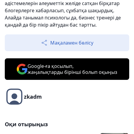
әдістемелерін әлеуметтік желіде сатқан бірқатар
блогерлерге хабарласып, сұхбатқа шақырдық.
Алайда танымал психологы да, бизнес тренері де
қандай да бір пікір айтудан бас тартты.
Мақаламен бөлісу
Google-ға қосылып,
жаңалықтарды бірінші болып оқыңыз
zkadm
Оқи отырыңыз