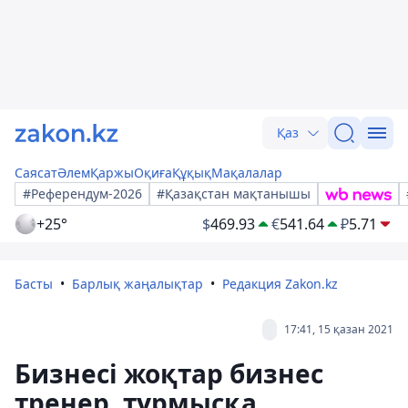
Қаз
Саясат
Әлем
Қаржы
Оқиға
Құқық
Мақалалар
#Референдум-2026
#Қазақстан мақтанышы
+25°
$
469.93
€
541.64
₽
5.71
Басты
Барлық жаңалықтар
Редакция Zakon.kz
17:41, 15 қазан 2021
Бизнесі жоқтар бизнес
тренер, тұрмысқа