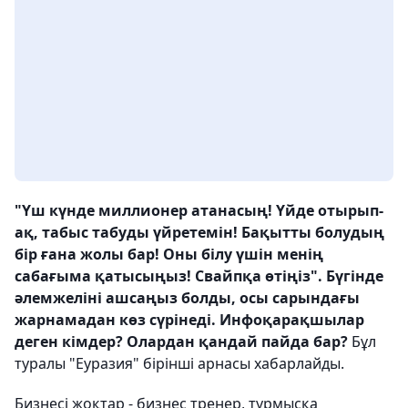
"Үш күнде миллионер атанасың! Үйде отырып-
ақ, табыс табуды үйретемін! Бақытты болудың
бір ғана жолы бар! Оны білу үшін менің
сабағыма қатысыңыз! Свайпқа өтіңіз". Бүгінде
әлемжеліні ашсаңыз болды, осы сарындағы
жарнамадан көз сүрінеді. Инфоқарақшылар
деген кімдер? Олардан қандай пайда бар?
Бұл
туралы "Еуразия" бірінші арнасы хабарлайды.
Бизнесі жоқтар - бизнес тренер, тұрмысқа