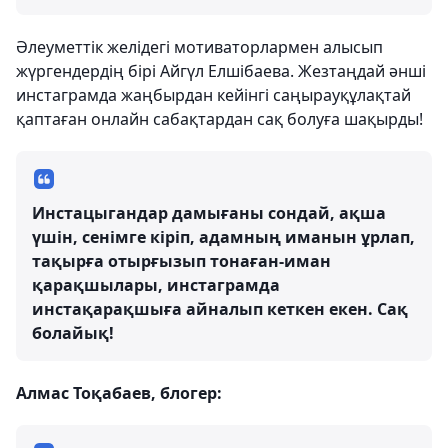
Әлеуметтік желідегі мотиваторлармен алысып
жүргендердің бірі Айгүл Елшібаева. Жезтаңдай әнші
инстаграмда жаңбырдан кейінгі саңырауқұлақтай
қаптаған онлайн сабақтардан сақ болуға шақырды!
Инстацыгандар дамығаны сондай, ақша
үшін, сенімге кіріп, адамның иманын ұрлап,
тақырға отырғызып тонаған-иман
қарақшылары, инстаграмда
инстақарақшыға айналып кеткен екен. Сақ
болайық!
Алмас Тоқабаев, блогер: