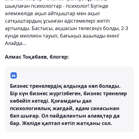
шықпаған психологтар - психолог! Бүгінде
әлемжеліде ақыл айтқыштар мен ақыл
сатқыштардың ұсынған әдістемелері жетіп
артылады. Бастысы, ақшасын төлесеңіз болды, 2-3
күнде миллион тауып, бағыңыз ашылады екен!
Алайда...
Алмас Тоқабаев, блогер:
Бизнес тренелердің алдында көп болады.
Бір күн бизнес жүргізбеген, бизнес тренелер
көбейіп кетеді. Қоғамдағы дәл
психологиялық жағдай, адам санасынан
бап шығар. Ол пайдалантын алаяқтар да
бар. Желіде қаптап кетіп жатқаны сол.