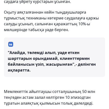
саудаға үйрету курстарын ұсынған.
Оқыту аяқталғаннан кейін тыңдаушыларға
тұрмыстық техниканы көтерме саудалауға қаржы
салуды ұсынып, салынған қаражаттың 10%-ы
мөлшерінде табысқа уәде берген.
"Алайда, төлемді алып, уәде еткен
шарттарын орындамай, клиенттермен
байланысын үзіп, жасырынған",- делінген
ақпаратта.
Мемлекеттік айыптаушы сотталушының 50 млн
теңгеден астам залал келтірген 10 эпизодтан
тұратын алаяқтық қылмысын толық дәлелдеді.