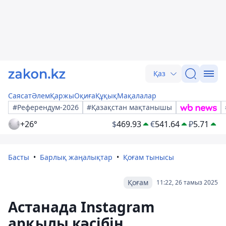
Қаз
Саясат
Әлем
Қаржы
Оқиға
Құқық
Мақалалар
#Референдум-2026
#Қазақстан мақтанышы
+26°
$
469.93
€
541.64
₽
5.71
Басты
Барлық жаңалықтар
Қоғам тынысы
Қоғам
11:22, 26 тамыз 2025
Астанада Instagram
арқылы кәсібін