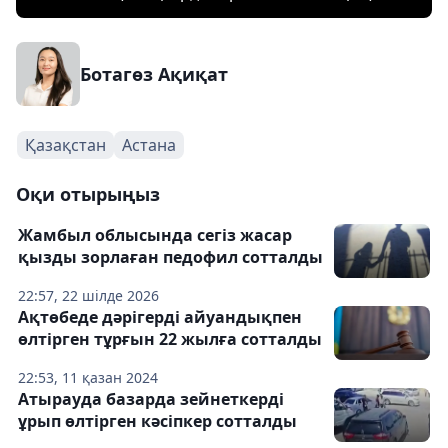
Ботагөз Ақиқат
Қазақстан
Астана
Оқи отырыңыз
Жамбыл облысында сегіз жасар
қызды зорлаған педофил сотталды
22:57, 22 шілде 2026
Ақтөбеде дәрігерді айуандықпен
өлтірген тұрғын 22 жылға сотталды
22:53, 11 қазан 2024
Атырауда базарда зейнеткерді
ұрып өлтірген кәсіпкер сотталды