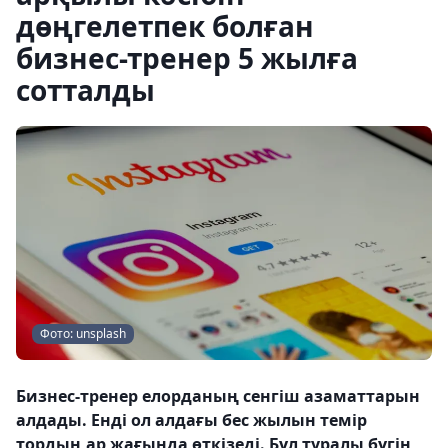
дөңгелетпек болған
бизнес-тренер 5 жылға
сотталды
Фото: unsplash
Бизнес-тренер елорданың сенгіш азаматтарын
алдады. Енді ол алдағы бес жылын темір
тордың ар жағында өткізеді. Бұл туралы бүгін,