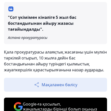
"Сот үкімімен кінәліге 5 жыл бас
бостандығынан айыру жазасы
тағайындалды".
Астана прокуратурасы
Қала прокуратурасы алаяқтық жасағаны үшін мүлкін
тәркілей отырып, 10 жылға дейін бас
бостандығынан айыру түріндегі қылмыстық
жауапкершілік қарастырылғанына назар аударады.
Мақаламен бөлісу
Google-ға қосылып,
жаңалықтарды бірінші болып оқыңыз