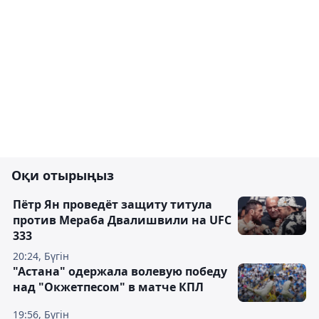
Оқи отырыңыз
Пётр Ян проведёт защиту титула
против Мераба Двалишвили на UFC
333
20:24, Бүгін
"Астана" одержала волевую победу
над "Окжетпесом" в матче КПЛ
19:56, Бүгін