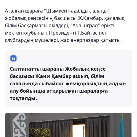
Аталған шараға "Шымкент-адалдық алаңы"
жобалық кеңсесінің басшысы Ж.Қамбар, қалалық
білім басқармасы өкілдері, "Adal urpaq" ерікті
мектеп клубының Президенті Т.Байтас пен
клубтардың мүшелері, жас өнерпаздар қатысты.
Салтанатты шараны Жобалық кеңсе
басшысы Жани Қамбар ашып, білім
саласында сыбайлас жемқорлықтың алдын
алу бойынша атқарылған шараларға
тоқталды.