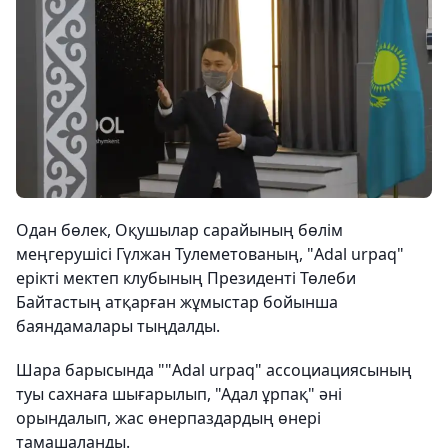
Одан бөлек, Оқушылар сарайының бөлім
меңгерушісі Гүлжан Тулеметованың, "Adal urpaq"
ерікті мектеп клубының Президенті Төлеби
Байтастың атқарған жұмыстар бойынша
баяндамалары тыңдалды.
Шара барысында ""Adal urpaq" ассоциациясының
туы сахнаға шығарылып, "Адал ұрпақ" әні
орындалып, жас өнерпаздардың өнері
тамашаланды.