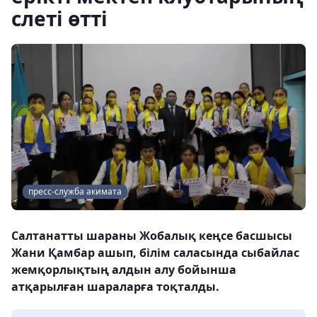
слеті өтті
пресс-служба акимата
Салтанатты шараны Жобалық кеңсе басшысы
Жани Қамбар ашып, білім саласында сыбайлас
жемқорлықтың алдын алу бойынша
атқарылған шараларға тоқталды.