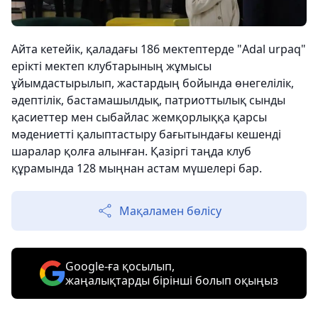
Айта кетейік, қаладағы 186 мектептерде "Adal urpaq"
ерікті мектеп клубтарының жұмысы
ұйымдастырылып, жастардың бойында өнегелілік,
әдептілік, бастамашылдық, патриоттылық сынды
қасиеттер мен сыбайлас жемқорлыққа қарсы
мәдениетті қалыптастыру бағытындағы кешенді
шаралар қолға алынған. Қазіргі таңда клуб
құрамында 128 мыңнан астам мүшелері бар.
Мақаламен бөлісу
Google-ға қосылып,
жаңалықтарды бірінші болып оқыңыз