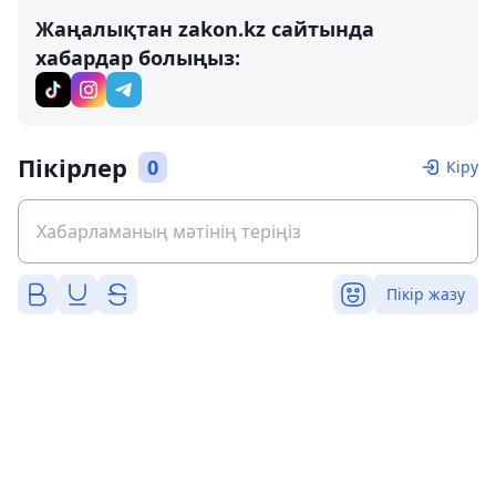
Жаңалықтан zakon.kz сайтында
хабардар болыңыз:
Пікірлер
0
Кіру
Пікір жазу