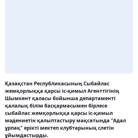
Қазақстан Республикасының Сыбайлас
жемқорлыққа қарсы іс-қимыл Агенттігінің
Шымкент қаласы бойынша департаменті
қалалық білім басқармасымен бірлесе
сыбайлас жемқорлыққа қарсы іс-қимыл
мәдениетін қалыптастыру мақсатында "Адал
ұрпақ" ерікті мектеп клубтарының слетін
ұйымдастырды.