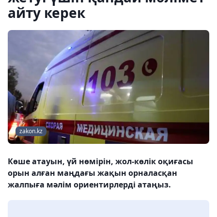
айту керек
zakon.kz
Көше атауын, үй нөмірін, жол-көлік оқиғасы
орын алған маңдағы жақын орналасқан
жалпыға мәлім ориентирлерді атаңыз.