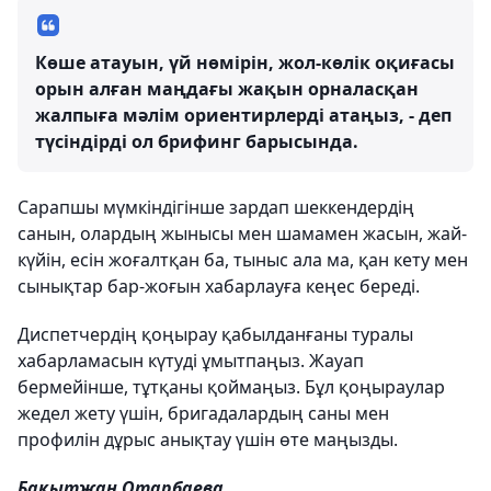
Көше атауын, үй нөмірін, жол-көлік оқиғасы
орын алған маңдағы жақын орналасқан
жалпыға мәлім ориентирлерді атаңыз, - деп
түсіндірді ол брифинг барысында.
Сарапшы мүмкіндігінше зардап шеккендердің
санын, олардың жынысы мен шамамен жасын, жай-
күйін, есін жоғалтқан ба, тыныс ала ма, қан кету мен
сынықтар бар-жоғын хабарлауға кеңес береді.
Диспетчердің қоңырау қабылданғаны туралы
хабарламасын күтуді ұмытпаңыз. Жауап
бермейінше, тұтқаны қоймаңыз. Бұл қоңыраулар
жедел жету үшін, бригадалардың саны мен
профилін дұрыс анықтау үшін өте маңызды.
Бақытжан Отарбаева