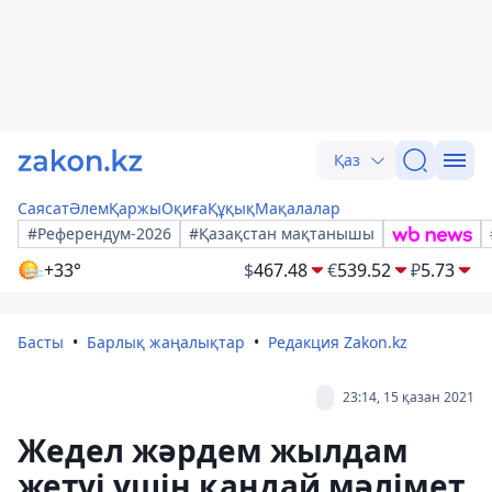
Қаз
Саясат
Әлем
Қаржы
Оқиға
Құқық
Мақалалар
#Референдум-2026
#Қазақстан мақтанышы
+33°
$
467.48
€
539.52
₽
5.73
Басты
Барлық жаңалықтар
Редакция Zakon.kz
23:14, 15 қазан 2021
Жедел жәрдем жылдам
жетуі үшін қандай мәлімет