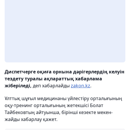
Диспетчерге оқиға орнына дәрігерлердің келуін
тездету туралы ақпараттық хабарлама
жіберіледі,
деп хабарлайды
zakon.kz
.
Ұлттық шұғыл медицинаны үйлестіру орталығының
оқу-тренинг орталығының жетекшісі Болат
Тайбековтың айтуынша, бірінші кезекте мекен-
жайды хабарлау қажет.