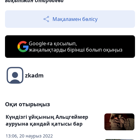
Бақытжан Отарбаева
Мақаламен бөлісу
Google-ға қосылып,
жаңалықтарды бірінші болып оқыңыз
zkadm
Оқи отырыңыз
Күндізгі ұйқының Альцгеймер
ауруына қандай қатысы бар
13:06, 20 наурыз 2022