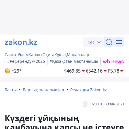
Қаз
Саясат
Әлем
Қаржы
Оқиға
Құқық
Мақалалар
#Референдум-2026
#Қазақстан мақтанышы
+29°
$
469.85
€
542.16
₽
5.78
Басты
Барлық жаңалықтар
Редакция Zakon.kz
16:30, 18 қазан 2021
Күздегі ұйқының
қанбауына қарсы не істеуге