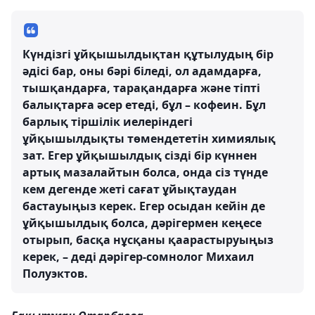
Күндізгі ұйқышылдықтан құтылудың бір
әдісі бар, оны бәрі біледі, ол адамдарға,
тышқандарға, тарақандарға және тіпті
балықтарға әсер етеді, бұл – кофеин. Бұл
барлық тіршілік иелеріндегі
ұйқышылдықты төмендететін химиялық
зат. Егер ұйқышылдық сізді бір күннен
артық мазалайтын болса, онда сіз түнде
кем дегенде жеті сағат ұйықтаудан
бастауыңыз керек. Егер осыдан кейін де
ұйқышылдық болса, дәрігермен кеңесе
отырып, басқа нұсқаны қаарастыруыңыз
керек, – деді дәрігер-сомнолог Михаил
Полуэктов.