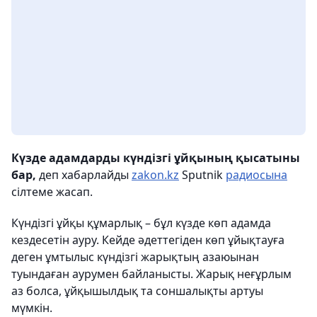
Күзде адамдарды күндізгі ұйқының қысатыны
бар,
деп хабарлайды
zakon.kz
Sputnik
радиосына
сілтеме жасап.
Күндізгі ұйқы құмарлық – бұл күзде көп адамда
кездесетін ауру. Кейде әдеттегіден көп ұйықтауға
деген ұмтылыс күндізгі жарықтың азаюынан
туындаған аурумен байланысты. Жарық неғұрлым
аз болса, ұйқышылдық та соншалықты артуы
мүмкін.