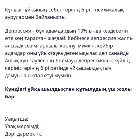
Күндізгі ұйқының себептерінің бірі – психикалық
аурулармен байланысты.
Депрессия – бұл адамдардың 10%-ында кездесетін
өте кең таралған жағдай. Көбінесе депрессия жалпы
әлсіздік сезімі арқылы көрінуі мүмкін, кейбір
адамдар оны ұйықтауға деген ықылас деп санайды.
Ашық күн сәулесінің болмауы депрессиялық күйдің
көріністерінің бірі ретінде ұйқышылдықтың
дамуына ықпал етуі мүмкін.
Күндізгі ұйқышылдықтан құтылудың үш жолы
бар:
Уақытша;
Ұзақ мерзімді;
Дәрі-дәрмектік.