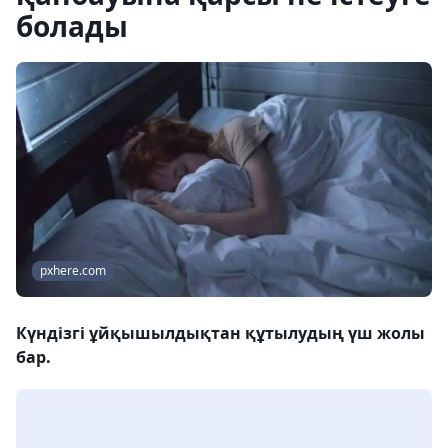
болады
pxhere.com
Күндізгі ұйқышылдықтан құтылудың үш жолы
бар.