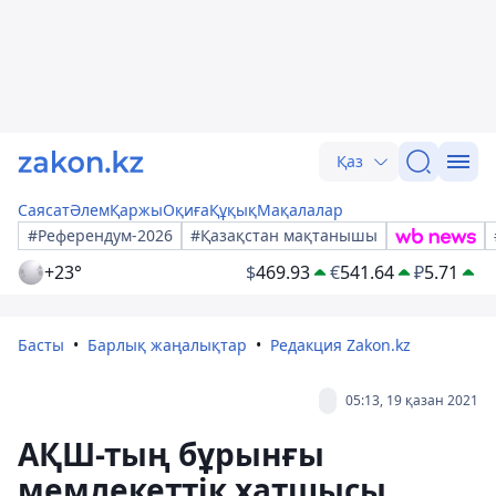
Қаз
Саясат
Әлем
Қаржы
Оқиға
Құқық
Мақалалар
#Референдум-2026
#Қазақстан мақтанышы
+23°
$
469.93
€
541.64
₽
5.71
Басты
Барлық жаңалықтар
Редакция Zakon.kz
05:13, 19 қазан 2021
АҚШ-тың бұрынғы
мемлекеттік хатшысы