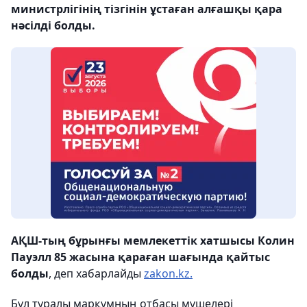
министрлігінің тізгінін ұстаған алғашқы қара
нәсілді болды.
АҚШ-тың бұрынғы мемлекеттік хатшысы Колин
Пауэлл 85 жасына қараған шағында қайтыс
болды
, деп хабарлайды
zakon.kz.
Бұл туралы марқұмның отбасы мүшелері