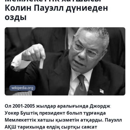
Колин Пауэлл дүниеден
озды
wikipedia.org
Ол 2001-2005 жылдар аралығында Джордж
Уокер Буштің президент болып тұрғанда
Мемлекеттік хатшы қызметін атқарды. Пауэлл
АҚШ тарихында елдің сыртқы саясат