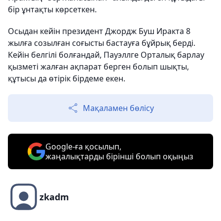
бір ұнтақты көрсеткен.
Осыдан кейін президент Джордж Буш Иракта 8
жылға созылған соғысты бастауға бұйрық берді.
Кейін белгілі болғандай, Пауэллге Орталық барлау
қызметі жалған ақпарат берген болып шықты,
құтысы да өтірік бірдеме екен.
Мақаламен бөлісу
Google-ға қосылып,
жаңалықтарды бірінші болып оқыңыз
zkadm