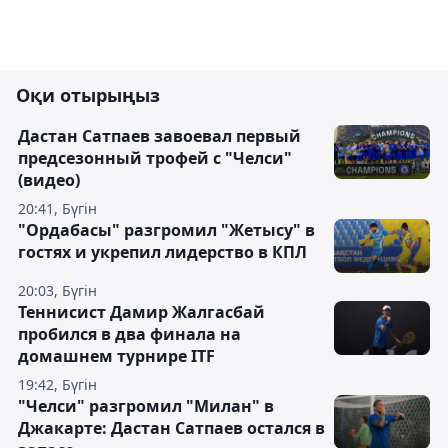
Оқи отырыңыз
Дастан Сатпаев завоевал первый
предсезонный трофей с "Челси"
(видео)
20:41, Бүгін
"Ордабасы" разгромил "Жетысу" в
гостях и укрепил лидерство в КПЛ
20:03, Бүгін
Теннисист Дамир Жалгасбай
пробился в два финала на
домашнем турнире ITF
19:42, Бүгін
"Челси" разгромил "Милан" в
Джакарте: Дастан Сатпаев остался в