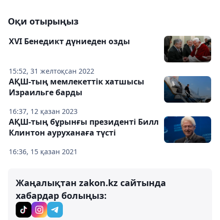
Оқи отырыңыз
XVI Бенедикт дүниеден озды
15:52, 31 желтоқсан 2022
АҚШ-тың мемлекеттік хатшысы
Израильге барды
16:37, 12 қазан 2023
АҚШ-тың бұрынғы президенті Билл
Клинтон ауруханаға түсті
16:36, 15 қазан 2021
Жаңалықтан zakon.kz сайтында
хабардар болыңыз: