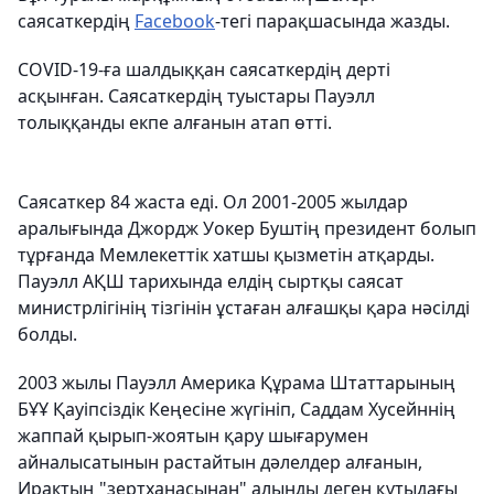
саясаткердің
Facebook
-тегі парақшасында жазды.
COVID-19-ға шалдыққан с
аясаткердің дерті
асқынған. Саясаткердің туыстары Пауэлл
толыққанды екпе алғанын атап өтті.
Саясаткер 84 жаста еді. Ол 2001-2005 жылдар
аралығында Джордж Уокер Буштің президент болып
тұрғанда Мемлекеттік хатшы қызметін атқарды.
Пауэлл АҚШ тарихында елдің сыртқы саясат
министрлігінің тізгінін ұстаған алғашқы қара нәсілді
болды.
2003 жылы Пауэлл Америка Құрама Штаттарының
БҰҰ Қауіпсіздік Кеңесіне жүгініп, Саддам Хусейннің
жаппай қырып-жоятын қару шығарумен
айналысатынын растайтын дәлелдер алғанын,
Ирактың "зертханасынан" алынды деген құтыдағы