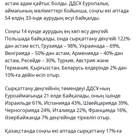
астам адам қайтыс болды. ДДСҰ Еуропалық
аймағының мәліметтері бойынша, соңғы екі аптада
54 елдің 33-інде аурудың өсуі байқалды.
Соңғы 14 күнде аурудың ең көп өсу деңгейі
Польшада байқалды, онда сырқаттану деңгейі 122%-
дан астам өсті, Грузияда – 98%, Украинада – 69%,
Венгрияда – 50%-дан астам, Арменияда – 40%-дан
астам, Ресейде – 30%, Түркия, Австрия және
Германия, Қырғызстан, Беларусь елдерінде 2%-дан
10%-ға дейін өсіп отыр.
Сырқаттану деңгейінің төмендеуі ДДСҰ-ның
Еуроаймағында 21 елде байқалады, оның ішінде
Израильде 61%, Испанияда 43%, Швейцарияда 39%,
Черногорияда 24%, Италияда 22%, Францияда 16%,
Әзербайжанда 7% деңгейінде тіркеліп отыр.
Қазақстанда соңғы екі аптада сырқаттану 17%-ға