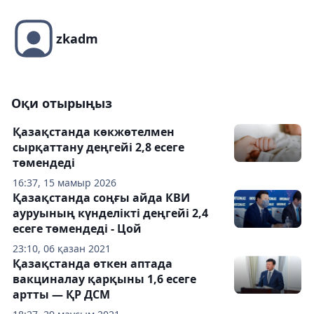
zkadm
Оқи отырыңыз
Қазақстанда көкжөтелмен
сырқаттану деңгейі 2,8 есеге
төмендеді
16:37, 15 мамыр 2026
Қазақстанда соңғы айда КВИ
ауруының күнделікті деңгейі 2,4
есеге төмендеді - Цой
23:10, 06 қазан 2021
Қазақстанда өткен аптада
вакциналау қарқыны 1,6 есеге
артты — ҚР ДСМ