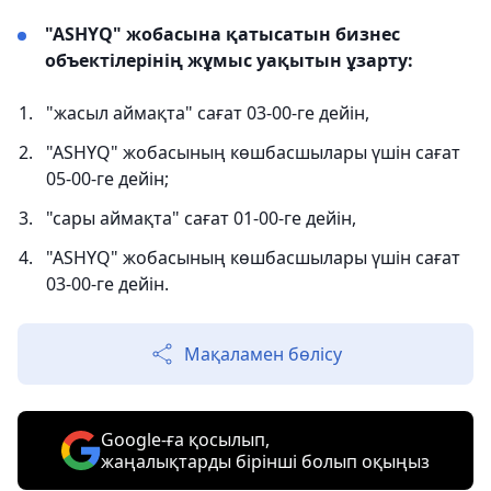
"ASHYQ" жобасына қатысатын бизнес
объектілерінің жұмыс уақытын ұзарту:
"жасыл аймақта" сағат 03-00-ге дейін,
"ASHYQ" жобасының көшбасшылары үшін сағат
05-00-ге дейін;
"сары аймақта" сағат 01-00-ге дейін,
"ASHYQ" жобасының көшбасшылары үшін сағат
03-00-ге дейін.
Мақаламен бөлісу
Google-ға қосылып,
жаңалықтарды бірінші болып оқыңыз