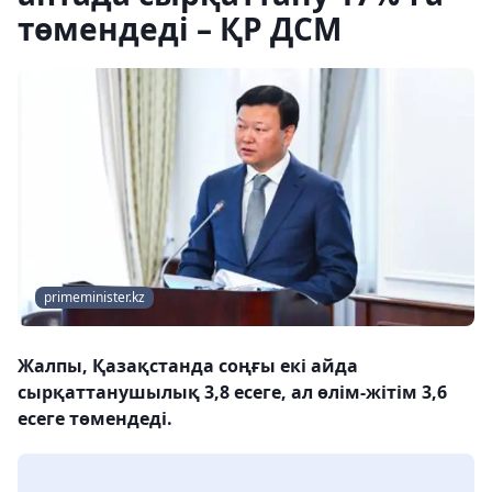
төмендеді – ҚР ДСМ
primeminister.kz
Жалпы, Қазақстанда соңғы екі айда
сырқаттанушылық 3,8 есеге, ал өлім-жітім 3,6
есеге төмендеді.