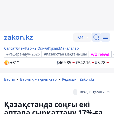
Қаз
Саясат
Әлем
Қаржы
Оқиға
Құқық
Мақалалар
#Референдум-2026
#Қазақстан мақтанышы
+31°
$
469.85
€
542.16
₽
5.78
Басты
Барлық жаңалықтар
Редакция Zakon.kz
18:43, 19 қазан 2021
Қазақстанда соңғы екі
аптада сырқаттану 17%-ға