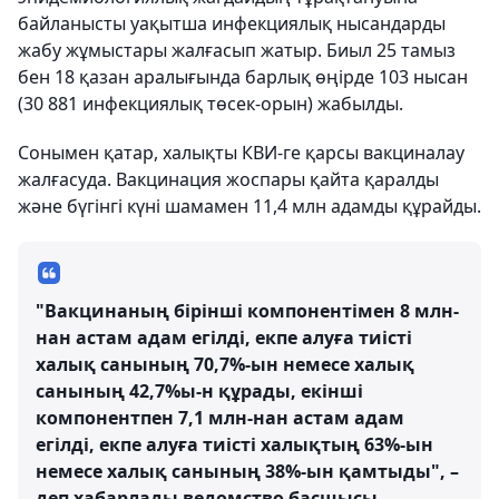
байланысты уақытша инфекциялық нысандарды
жабу жұмыстары жалғасып жатыр. Биыл 25 тамыз
бен 18 қазан аралығында барлық өңірде 103 нысан
(30 881 инфекциялық төсек-орын) жабылды.
Сонымен қатар, халықты КВИ-ге қарсы вакциналау
жалғасуда. Вакцинация жоспары қайта қаралды
және бүгінгі күні шамамен 11,4 млн адамды құрайды.
"Вакцинаның бірінші компонентімен 8 млн-
нан астам адам егілді, екпе алуға тиісті
халық санының 70,7%-ын немесе халық
санының 42,7%ы-н құрады, екінші
компонентпен 7,1 млн-нан астам адам
егілді, екпе алуға тиісті халықтың 63%-ын
немесе халық санының 38%-ын қамтыды", –
деп хабарлады ведомство басшысы.