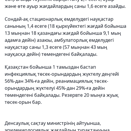
және өте ауыр жағдайлардың саны 1,6 есеге азайды.
Сондай-ақ стационарлық емделудегі науқастар
санының 1,4 есеге (18 қыркүйектегі жағдай бойынша
13 мыңнан 18 қазандағы жағдай бойынша 9,1 мың
адамға дейін) азаюы, амбулаторлық емделудегі
науқастар саны 1,3 есеге (57 мыңнан 43 мың
науқасқа дейін) төмендегені байқалады.
Қазақстан бойынша 1 тамыздан бастап
инфекциялық төсек-орындардың жүктелу деңгейі
56%-дан 34%-ға дейін, реанимациялық төсек-
орындардың жүктелуі 45%-дан 29%-ға дейін
төмендегені байқалады. Резервте 20 мыңға жуық
төсек-орын бар.
Денсаулық сақтау министрінің айтуынша,
эпидемиологиялық жағдайдың тұрақтануына