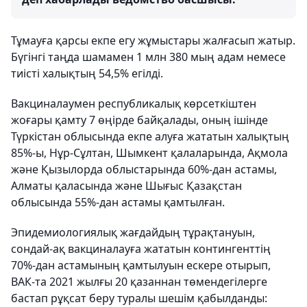
Тұмауға қарсы екпе егу жұмыстары жалғасып жатыр.
Бүгінгі таңда шамамен 1 млн 380 мың адам немесе
тиісті халықтың 54,5% егілді.
Вакциналаумен республикалық көрсеткіштен
жоғары қамту 7 өңірде байқалады, оның ішінде
Түркістан облысында екпе алуға жататын халықтың
85%-ы, Нұр-Сұлтан, Шымкент қалаларында, Ақмола
және Қызылорда облыстарында 60%-дан астамы,
Алматы қаласында және Шығыс Қазақстан
облысында 55%-дан астамы қамтылған.
Эпидемиологиялық жағдайдың тұрақтануын,
сондай-ақ вакциналауға жататын контингенттің
70%-дан астамының қамтылуын ескере отырып,
ВАК-та 2021 жылғы 20 қазаннан төмендегілерге
бастап рұқсат беру туралы шешім қабылданды: