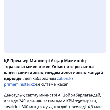
ҚР Премьер-Министрі Асқар Маминнің
төрағалығымен өткен Үкімет отырысында
елдегі санитарлық-эпидемиологиялық жағдай
қаралды,
деп хабарлайды
zakon.kz
primeminister.kz
-ке сілтеме жасап.
Денсаулық сақтау министрі А. Цой хабарлағандай,
әлемде 240 млн-нан астам адам КВИ жұқтырған,
тәулігіне 300 мыңға жуық жағдай тіркеледі. 4,9 млн