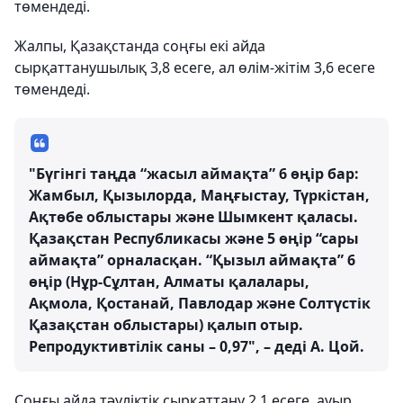
төмендеді.
Жалпы, Қазақстанда соңғы екі айда
сырқаттанушылық 3,8 есеге, ал өлім-жітім 3,6 есеге
төмендеді.
"Бүгінгі таңда “жасыл аймақта” 6 өңір бар:
Жамбыл, Қызылорда, Маңғыстау, Түркістан,
Ақтөбе облыстары және Шымкент қаласы.
Қазақстан Республикасы және 5 өңір “сары
аймақта” орналасқан. “Қызыл аймақта” 6
өңір (Нұр-Сұлтан, Алматы қалалары,
Ақмола, Қостанай, Павлодар және Солтүстік
Қазақстан облыстары) қалып отыр.
Репродуктивтілік саны – 0,97", – деді А. Цой.
Соңғы айда тәуліктік сырқаттану 2,1 есеге, ауыр