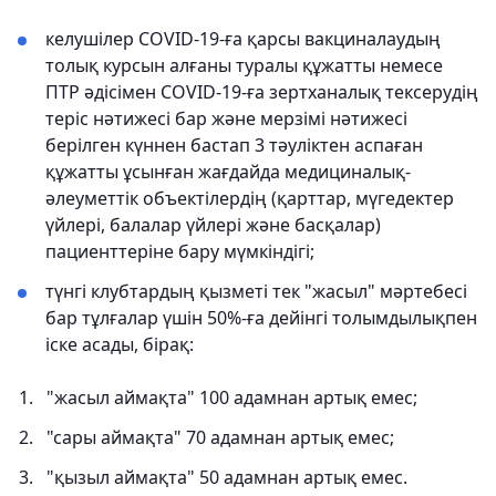
келушілер COVID-19-ға қарсы вакциналаудың
толық курсын алғаны туралы құжатты немесе
ПТР әдісімен COVID-19-ға зертханалық тексерудің
теріс нәтижесі бар және мерзімі нәтижесі
берілген күннен бастап 3 тәуліктен аспаған
құжатты ұсынған жағдайда медициналық-
әлеуметтік объектілердің (қарттар, мүгедектер
үйлері, балалар үйлері және басқалар)
пациенттеріне бару мүмкіндігі;
түнгі клубтардың қызметі тек "жасыл" мәртебесі
бар тұлғалар үшін 50%-ға дейінгі толымдылықпен
іске асады, бірақ:
"жасыл аймақта" 100 адамнан артық емес;
"сары аймақта" 70 адамнан артық емес;
"қызыл аймақта" 50 адамнан артық емес.